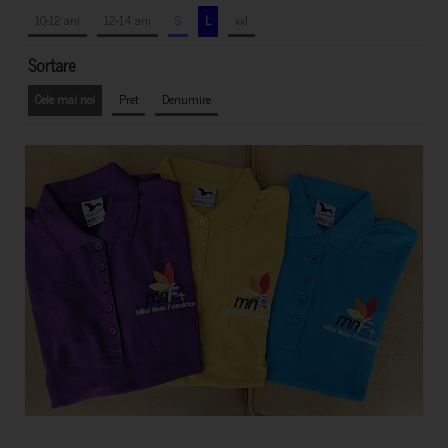
10-12 ani
12-14 ani
S
L
xxl
Sortare
Cele mai noi
Pret
Denumire