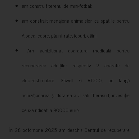
am construit terenul de mini-fotbal;
am construit menajeria animalelor, cu spațiile pentru
Alpaca, capre, păuni, rațe, iepuri, câini;
Am achiziționat aparatura medicală pentru
recuperarea adulților, respectiv 2 aparate de
electrostimulare: Stiwell și RT300, pe lângă
achiziționarea și dotarea a 3 săli Therasuit, investiție
ce s-a ridicat la 90000 euro.
În 28 octombrie 2025 am deschis Centrul de recuperare