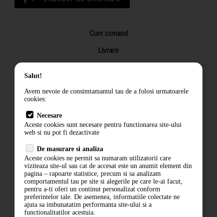
Cum comand
Livrare
Returnarea produselor
Salut!
Termeni si conditii
Avem nevoie de consimtamantul tau de a folosi urmatoarele
Contact
cookies:
ANPC
Necesare
Aceste cookies sunt necesare pentru functionarea site-ului
Termeni si conditii
web si nu pot fi dezactivate
De masurare si analiza
Politica de confidentialitate
Aceste cookies ne permit sa numaram utilizatorii care
viziteaza site-ul sau cat de accesat este un anumit element din
ANPC
pagina – rapoarte statistice, precum si sa analizam
comportamentul tau pe site si alegerile pe care le-ai facut,
pentru a-ti oferi un continut personalizat conform
preferintelor tale. De asemenea, informatiile colectate ne
ajuta sa imbunatatim performanta site-ului si a
functionalitatilor acestuia.