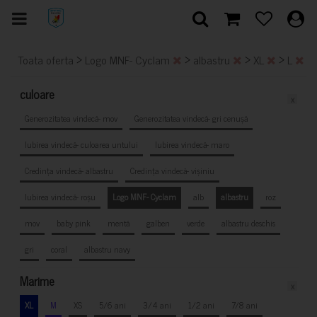
>
>
>
>
Toata oferta
Logo MNF- Cyclam
albastru
XL
L
culoare
x
Generozitatea vindecă- mov
Generozitatea vindecă- gri cenușă
Iubirea vindecă- culoarea untului
Iubirea vindecă- maro
Credința vindecă- albastru
Credința vindecă- vișiniu
Iubirea vindecă- roșu
Logo MNF- Cyclam
alb
albastru
roz
mov
baby pink
mentă
galben
verde
albastru deschis
gri
coral
albastru navy
Marime
x
XL
M
XS
5/6 ani
3/4 ani
1/2 ani
7/8 ani