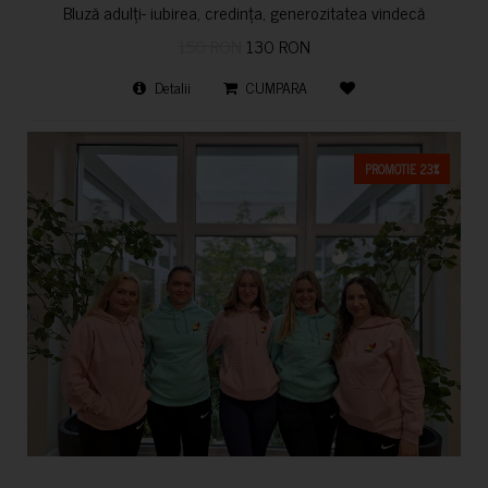
Bluză adulți- iubirea, credința, generozitatea vindecă
150 RON
130 RON
Detalii
CUMPARA
PROMOTIE 23%