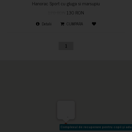
Hanorac Sport cu gluga si marsupiu
170 RON
130 RON
Detalii
CUMPARA
1
-
Complexul de recuperare pentru copii și adult
Complexul de recuperare pentru copii și adult