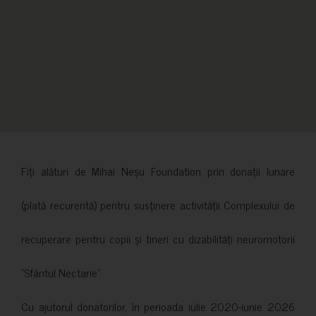
Fiți alături de Mihai Neșu Foundation prin donații lunare
(plată recurentă) pentru susținere activității Complexului de
recuperare pentru copii și tineri cu dizabilități neuromotorii
”Sfântul Nectarie”.
Cu ajutorul donatorilor, în perioada iulie 2020-iunie 2026