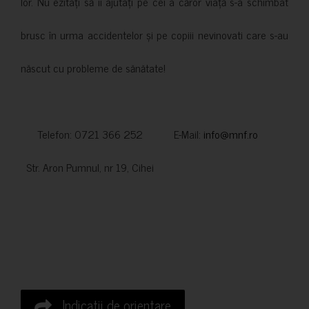
lor. Nu ezitați să îi ajutați pe cei a căror viață s-a schimbat
brusc în urma accidentelor și pe copiii nevinovati care s-au
născut cu probleme de sănătate!
Telefon: 0721 366 252 E-Mail:
info@mnf.ro
Str. Aron Pumnul, nr 19, Cihei
Indicatii de orientare