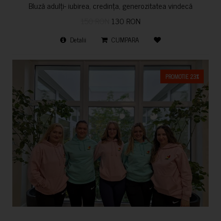
Bluză adulți- iubirea, credința, generozitatea vindecă
150 RON
130 RON
Detalii
CUMPARA
PROMOTIE 23%