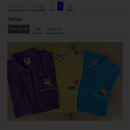
10-12 ani
12-14 ani
S
L
xxl
Sortare
Cele mai noi
Pret
Denumire