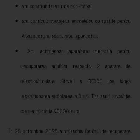
am construit terenul de mini-fotbal;
am construit menajeria animalelor, cu spațiile pentru
Alpaca, capre, păuni, rațe, iepuri, câini;
Am achiziționat aparatura medicală pentru
recuperarea adulților, respectiv 2 aparate de
electrostimulare: Stiwell și RT300, pe lângă
achiziționarea și dotarea a 3 săli Therasuit, investiție
ce s-a ridicat la 90000 euro.
În 28 octombrie 2025 am deschis Centrul de recuperare