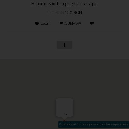
Hanorac Sport cu gluga si marsupiu
170 RON
130 RON
Detalii
CUMPARA
1
-
Complexul de recuperare pentru copii și adult
Complexul de recuperare pentru copii și adult