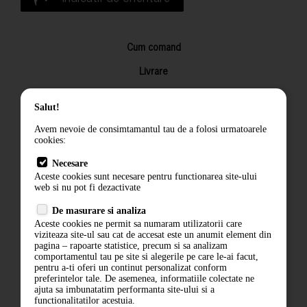
Cum comand
Livrare
Returnarea produselor
Salut!
Termeni si conditii
Avem nevoie de consimtamantul tau de a folosi urmatoarele
Contact
cookies:
ANPC
Necesare
Aceste cookies sunt necesare pentru functionarea site-ului
Termeni si conditii
web si nu pot fi dezactivate
De masurare si analiza
Politica de confidentialitate
Aceste cookies ne permit sa numaram utilizatorii care
viziteaza site-ul sau cat de accesat este un anumit element din
ANPC
pagina – rapoarte statistice, precum si sa analizam
comportamentul tau pe site si alegerile pe care le-ai facut,
pentru a-ti oferi un continut personalizat conform
preferintelor tale. De asemenea, informatiile colectate ne
ajuta sa imbunatatim performanta site-ului si a
functionalitatilor acestuia.