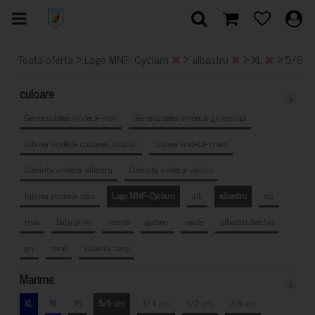
>
>
>
>
Toata oferta
Logo MNF- Cyclam
albastru
XL
5/6 a
culoare
x
Generozitatea vindecă- mov
Generozitatea vindecă- gri cenușă
Iubirea vindecă- culoarea untului
Iubirea vindecă- maro
Credința vindecă- albastru
Credința vindecă- vișiniu
Iubirea vindecă- roșu
Logo MNF- Cyclam
alb
albastru
roz
mov
baby pink
mentă
galben
verde
albastru deschis
gri
coral
albastru navy
Marime
x
XL
M
XS
5/6 ani
3/4 ani
1/2 ani
7/8 ani