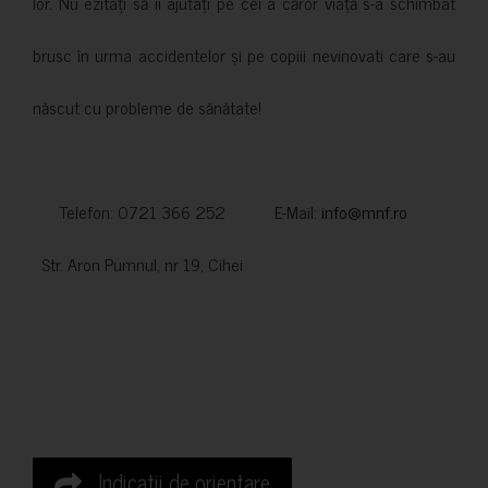
lor. Nu ezitați să îi ajutați pe cei a căror viață s-a schimbat
brusc în urma accidentelor și pe copiii nevinovati care s-au
născut cu probleme de sănătate!
Telefon: 0721 366 252 E-Mail:
info@mnf.ro
Str. Aron Pumnul, nr 19, Cihei
Indicatii de orientare