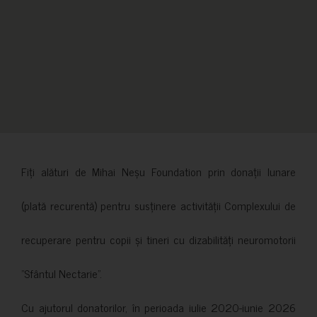
Fiți alături de Mihai Neșu Foundation prin donații lunare
(plată recurentă) pentru susținere activității Complexului de
recuperare pentru copii și tineri cu dizabilități neuromotorii
”Sfântul Nectarie”.
Cu ajutorul donatorilor, în perioada iulie 2020-iunie 2026