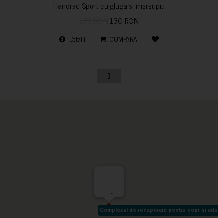
Hanorac Sport cu gluga si marsupiu
170 RON
130 RON
Detalii
CUMPARA
1
-
Complexul de recuperare pentru copii și adult
Complexul de recuperare pentru copii și adult