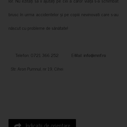
lor. Nu ezitați să îi ajutați pe cei a căror viață s-a schimbat
brusc în urma accidentelor și pe copiii nevinovati care s-au
născut cu probleme de sănătate!
Telefon: 0721 366 252 E-Mail:
info@mnf.ro
Str. Aron Pumnul, nr 19, Cihei
Indicatii de orientare