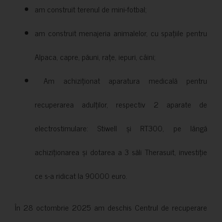
am construit terenul de mini-fotbal;
am construit menajeria animalelor, cu spațiile pentru
Alpaca, capre, păuni, rațe, iepuri, câini;
Am achiziționat aparatura medicală pentru
recuperarea adulților, respectiv 2 aparate de
electrostimulare: Stiwell și RT300, pe lângă
achiziționarea și dotarea a 3 săli Therasuit, investiție
ce s-a ridicat la 90000 euro.
În 28 octombrie 2025 am deschis Centrul de recuperare