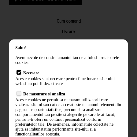
Cum comand
Livrare
Returnarea produselor
Salut!
Termeni si conditii
Avem nevoie de consimtamantul tau de a folosi urmatoarele
Contact
cookies:
ANPC
Necesare
Aceste cookies sunt necesare pentru functionarea site-ului
Termeni si conditii
web si nu pot fi dezactivate
De masurare si analiza
Politica de confidentialitate
Aceste cookies ne permit sa numaram utilizatorii care
viziteaza site-ul sau cat de accesat este un anumit element din
ANPC
pagina – rapoarte statistice, precum si sa analizam
comportamentul tau pe site si alegerile pe care le-ai facut,
pentru a-ti oferi un continut personalizat conform
preferintelor tale. De asemenea, informatiile colectate ne
ajuta sa imbunatatim performanta site-ului si a
functionalitatilor acestuia.