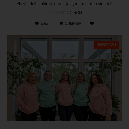
Bluză adulți- iubirea, credința, generozitatea vindecă
150 RON
130 RON
Detalii
CUMPARA
PROMOTIE 23%