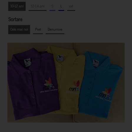
10-12 ani
12-14 ani
S
L
xxl
Sortare
Cele mai noi
Pret
Denumire