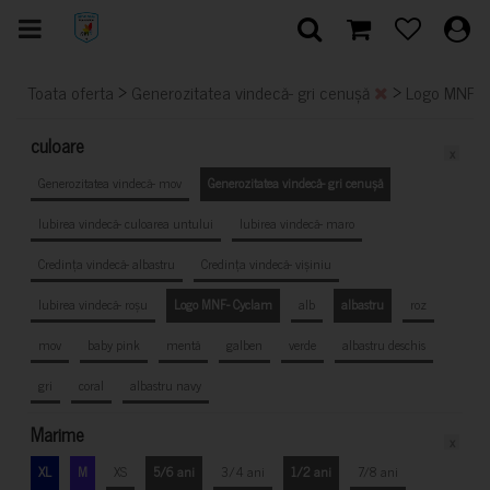
>
>
Toata oferta
Generozitatea vindecă- gri cenușă
Logo MNF-
culoare
x
Generozitatea vindecă- mov
Generozitatea vindecă- gri cenușă
Iubirea vindecă- culoarea untului
Iubirea vindecă- maro
Credința vindecă- albastru
Credința vindecă- vișiniu
Iubirea vindecă- roșu
Logo MNF- Cyclam
alb
albastru
roz
mov
baby pink
mentă
galben
verde
albastru deschis
gri
coral
albastru navy
Marime
x
XL
M
XS
5/6 ani
3/4 ani
1/2 ani
7/8 ani