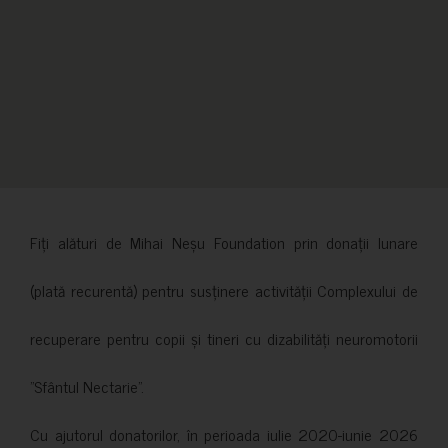
Fiți alături de Mihai Neșu Foundation prin donații lunare
(plată recurentă) pentru susținere activității Complexului de
recuperare pentru copii și tineri cu dizabilități neuromotorii
”Sfântul Nectarie”.
Cu ajutorul donatorilor, în perioada iulie 2020-iunie 2026