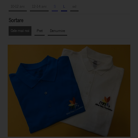
10-12 ani
12-14 ani
S
L
xxl
Sortare
Cele mai noi
Pret
Denumire