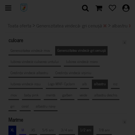
>
>
Toata oferta
Generozitatea vindecă- gri cenușă
albastru
culoare
x
Generozitatea vindecă- mov
Generozitatea vindecă- gri cenușă
Iubirea vindecă- culoarea untului
Iubirea vindecă- maro
Credința vindecă- albastru
Credința vindecă- vișiniu
Iubirea vindecă- roșu
Logo MNF- Cyclam
alb
albastru
roz
mov
baby pink
mentă
galben
verde
albastru deschis
gri
coral
albastru navy
Marime
x
XL
M
XS
5/6 ani
3/4 ani
1/2 ani
7/8 ani