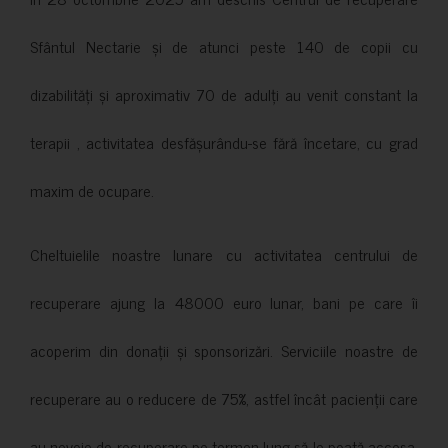
Sfântul Nectarie și de atunci peste 140 de copii cu
dizabilități și aproximativ 70 de adulți au venit constant la
terapii , activitatea desfășurându-se fără încetare, cu grad
maxim de ocupare.
Cheltuielile noastre lunare cu activitatea centrului de
recuperare ajung la 48000 euro lunar, bani pe care îi
acoperim din donații și sponsorizări. Serviciile noastre de
recuperare au o reducere de 75%, astfel încât pacienții care
au nevoie de recuperare pe termen lung să le poată accesa.