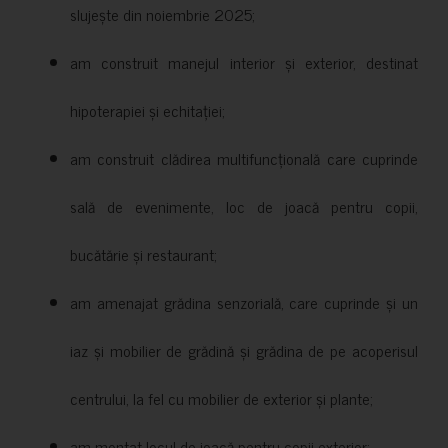
slujește din noiembrie 2025;
am construit manejul interior și exterior, destinat
hipoterapiei și echitației;
am construit clădirea multifuncțională care cuprinde
sală de evenimente, loc de joacă pentru copii,
bucătărie și restaurant;
am amenajat grădina senzorială, care cuprinde și un
iaz și mobilier de grădină și grădina de pe acoperisul
centrului, la fel cu mobilier de exterior și plante;
am montat locul de joacă pentru copii exterior;