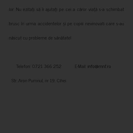
lor. Nu ezitați să îi ajutați pe cei a căror viață s-a schimbat
brusc în urma accidentelor și pe copiii nevinovati care s-au
născut cu probleme de sănătate!
Telefon: 0721 366 252 E-Mail:
info@mnf.ro
Str. Aron Pumnul, nr 19, Cihei