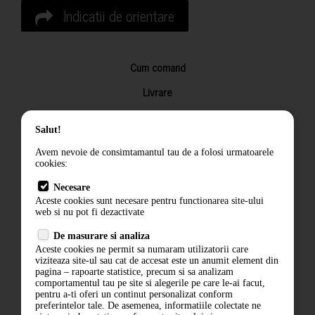
Indicatii de orientare
Cum comand
Livrare
Returnarea produselor
Salut!
Termeni si conditii
Avem nevoie de consimtamantul tau de a folosi urmatoarele
Contact
cookies:
ANPC
Necesare
Aceste cookies sunt necesare pentru functionarea site-ului
Termeni si conditii
web si nu pot fi dezactivate
Politica de confidentialitate
De masurare si analiza
Aceste cookies ne permit sa numaram utilizatorii care
ANPC
viziteaza site-ul sau cat de accesat este un anumit element din
pagina – rapoarte statistice, precum si sa analizam
comportamentul tau pe site si alegerile pe care le-ai facut,
pentru a-ti oferi un continut personalizat conform
preferintelor tale. De asemenea, informatiile colectate ne