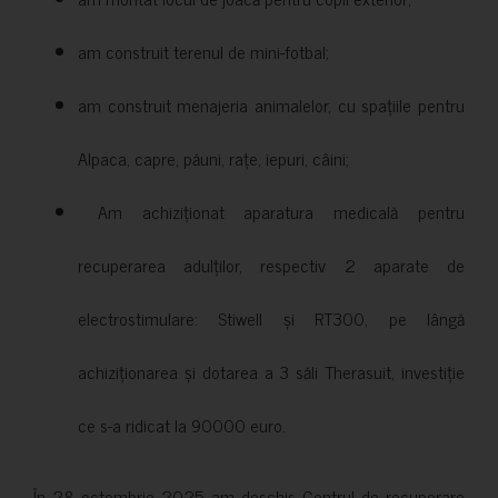
am construit terenul de mini-fotbal;
am construit menajeria animalelor, cu spațiile pentru
Alpaca, capre, păuni, rațe, iepuri, câini;
Am achiziționat aparatura medicală pentru
recuperarea adulților, respectiv 2 aparate de
electrostimulare: Stiwell și RT300, pe lângă
achiziționarea și dotarea a 3 săli Therasuit, investiție
ce s-a ridicat la 90000 euro.
În 28 octombrie 2025 am deschis Centrul de recuperare