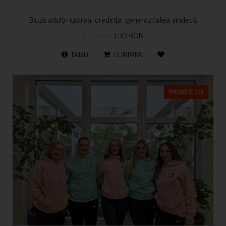
Bluză adulți- iubirea, credința, generozitatea vindecă
150 RON
130 RON
Detalii
CUMPARA
PROMOTIE 23%