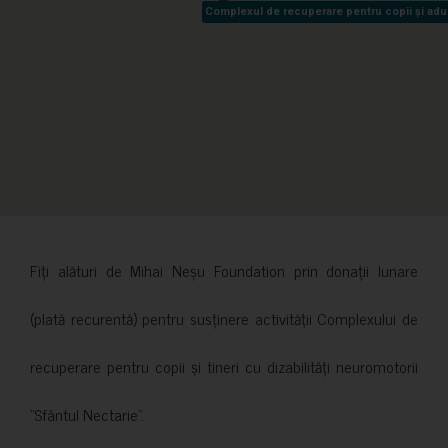
Complexul de recuperare pentru copii și adult
Complexul de recuperare pentru copii și adult
Fiți alături de Mihai Neșu Foundation prin donații lunare
(plată recurentă) pentru susținere activității Complexului de
recuperare pentru copii și tineri cu dizabilități neuromotorii
”Sfântul Nectarie”.