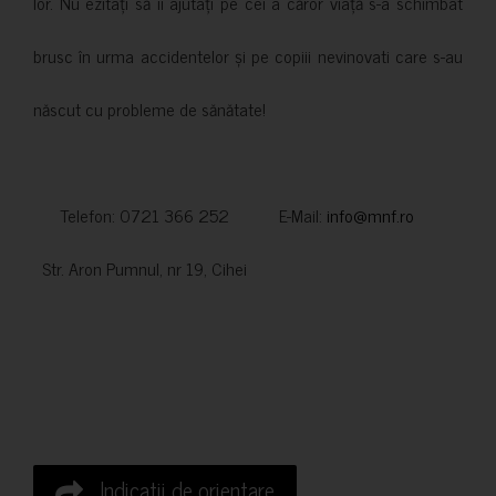
lor. Nu ezitați să îi ajutați pe cei a căror viață s-a schimbat
brusc în urma accidentelor și pe copiii nevinovati care s-au
născut cu probleme de sănătate!
Telefon: 0721 366 252 E-Mail:
info@mnf.ro
Str. Aron Pumnul, nr 19, Cihei
Indicatii de orientare