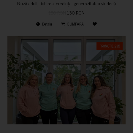
Bluză adulți- iubirea, credința, generozitatea vindecă
150 RON
130 RON
Detalii
CUMPARA
PROMOTIE 23%