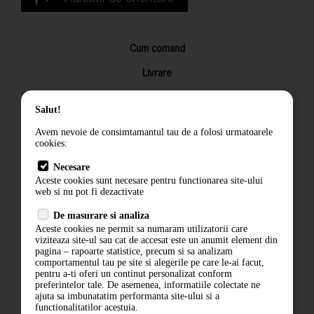
Cum comand
Livrare
Returnarea produselor
Salut!
Termeni si conditii
Avem nevoie de consimtamantul tau de a folosi urmatoarele
Contact
cookies:
ANPC
Necesare
Aceste cookies sunt necesare pentru functionarea site-ului
Termeni si conditii
web si nu pot fi dezactivate
De masurare si analiza
Politica de confidentialitate
Aceste cookies ne permit sa numaram utilizatorii care
viziteaza site-ul sau cat de accesat este un anumit element din
ANPC
pagina – rapoarte statistice, precum si sa analizam
comportamentul tau pe site si alegerile pe care le-ai facut,
pentru a-ti oferi un continut personalizat conform
preferintelor tale. De asemenea, informatiile colectate ne
ajuta sa imbunatatim performanta site-ului si a
functionalitatilor acestuia.