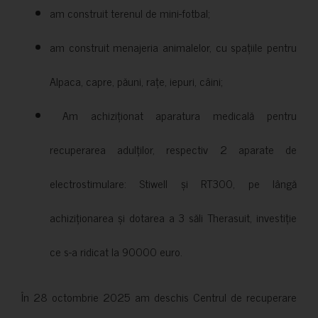
am construit terenul de mini-fotbal;
am construit menajeria animalelor, cu spațiile pentru
Alpaca, capre, păuni, rațe, iepuri, câini;
Am achiziționat aparatura medicală pentru
recuperarea adulților, respectiv 2 aparate de
electrostimulare: Stiwell și RT300, pe lângă
achiziționarea și dotarea a 3 săli Therasuit, investiție
ce s-a ridicat la 90000 euro.
În 28 octombrie 2025 am deschis Centrul de recuperare