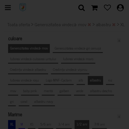
>
>
>
Toata oferta
Generozitatea vindecă- mov
albastru
XL
culoare
x
Generozitatea vindecă- mov
Generozitatea vindecă- gri cenușă
Iubirea vindecă- culoarea untului
Iubirea vindecă- maro
Credința vindecă- albastru
Credința vindecă- vișiniu
Iubirea vindecă- roșu
Logo MNF- Cyclam
alb
albastru
roz
mov
baby pink
mentă
galben
verde
albastru deschis
gri
coral
albastru navy
Marime
x
XL
M
XS
5/6 ani
3/4 ani
1/2 ani
7/8 ani