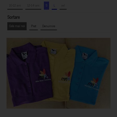
10-12 ani
12-14 ani
S
L
xxl
Sortare
Cele mai noi
Pret
Denumire