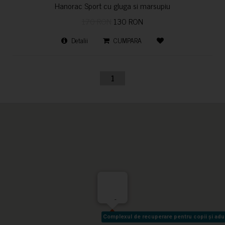
Hanorac Sport cu gluga si marsupiu
170 RON
130 RON
Detalii
CUMPARA
1
-
Complexul de recuperare pentru copii și adult
Complexul de recuperare pentru copii și adult