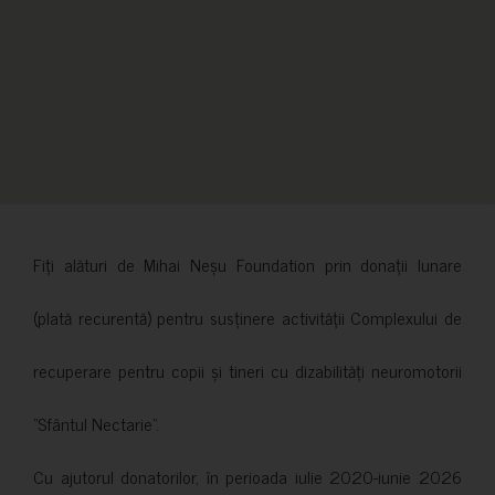
Fiți alături de Mihai Neșu Foundation prin donații lunare
(plată recurentă) pentru susținere activității Complexului de
recuperare pentru copii și tineri cu dizabilități neuromotorii
”Sfântul Nectarie”.
Cu ajutorul donatorilor, în perioada iulie 2020-iunie 2026