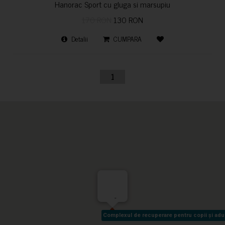
Hanorac Sport cu gluga si marsupiu
170 RON
130 RON
Detalii
CUMPARA
1
-
Complexul de recuperare pentru copii și adult
Complexul de recuperare pentru copii și adult