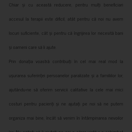
Chiar și cu această reducere, pentru mulți beneficiari
accesul la terapii este dificil, atât pentru că noi nu avem
locuri suficiente, cât și pentru că îngrijirea lor necesită bani
și oameni care să îi ajute.
Prin donația voastră contribuiți în cel mai real mod la
ușurarea suferinței persoanelor paralizate și a familiilor lor,
ajutându-ne să oferim servicii calitative la cele mai mici
costuri pentru pacienți și ne ajutați pe noi să ne putem
organiza mai bine, încât să venim în întâmpinarea nevoilor
lor. Nu ezitați să îi ajutați pe cei a căror viață s-a schimbat