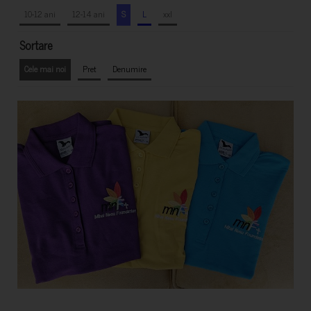
10-12 ani
12-14 ani
S
L
xxl
Sortare
Cele mai noi
Pret
Denumire