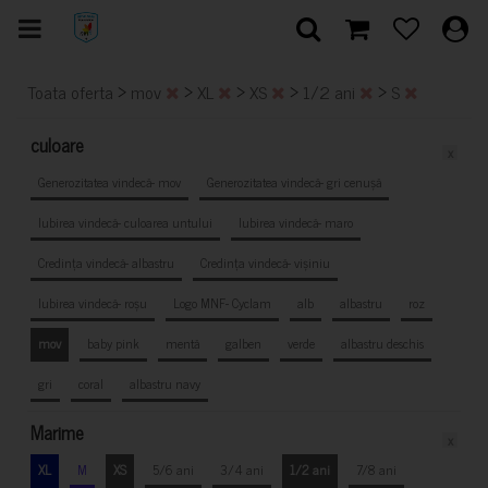
>
>
>
>
>
Toata oferta
mov
XL
XS
1/2 ani
S
culoare
x
Generozitatea vindecă- mov
Generozitatea vindecă- gri cenușă
Iubirea vindecă- culoarea untului
Iubirea vindecă- maro
Credința vindecă- albastru
Credința vindecă- vișiniu
Iubirea vindecă- roșu
Logo MNF- Cyclam
alb
albastru
roz
mov
baby pink
mentă
galben
verde
albastru deschis
gri
coral
albastru navy
Marime
x
XL
M
XS
5/6 ani
3/4 ani
1/2 ani
7/8 ani