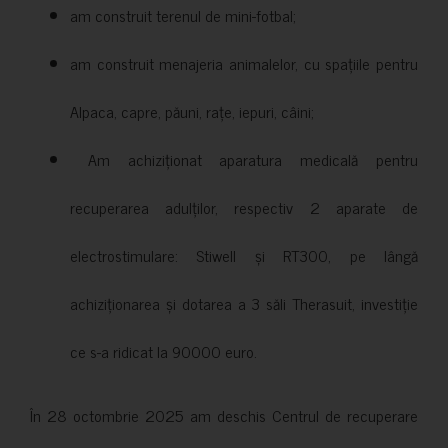
am construit terenul de mini-fotbal;
am construit menajeria animalelor, cu spațiile pentru
Alpaca, capre, păuni, rațe, iepuri, câini;
Am achiziționat aparatura medicală pentru
recuperarea adulților, respectiv 2 aparate de
electrostimulare: Stiwell și RT300, pe lângă
achiziționarea și dotarea a 3 săli Therasuit, investiție
ce s-a ridicat la 90000 euro.
În 28 octombrie 2025 am deschis Centrul de recuperare