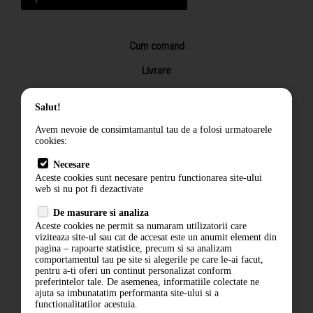
Cum comand
Livrare
Returnarea produselor
Salut!
Termeni si conditii
Avem nevoie de consimtamantul tau de a folosi urmatoarele
Contact
cookies:
ANPC
Necesare
Aceste cookies sunt necesare pentru functionarea site-ului
Termeni si conditii
web si nu pot fi dezactivate
De masurare si analiza
Politica de confidentialitate
Aceste cookies ne permit sa numaram utilizatorii care
viziteaza site-ul sau cat de accesat este un anumit element din
ANPC
pagina – rapoarte statistice, precum si sa analizam
comportamentul tau pe site si alegerile pe care le-ai facut,
pentru a-ti oferi un continut personalizat conform
preferintelor tale. De asemenea, informatiile colectate ne
ajuta sa imbunatatim performanta site-ului si a
functionalitatilor acestuia.