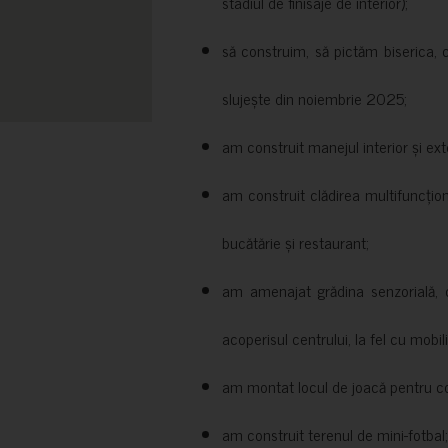
stadiul de finisaje de interior);
să construim, să pictăm biserica, 
slujește din noiembrie 2025;
am construit manejul interior și exte
am construit clădirea multifuncțio
bucătărie și restaurant;
am amenajat grădina senzorială, c
acoperisul centrului, la fel cu mobili
am montat locul de joacă pentru cop
am construit terenul de mini-fotbal;