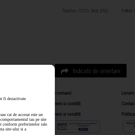
Telefon: 0721 366 252 E-Mail:
Indicatii de orientare
Cum comand
Livrare
t fi dezactivate
Termeni si conditii
Contac
Termeni si conditii
Politic
sau cat de accesat este un
m comportamentul tau pe site
at conform preferintelor tale.
a site-ului si a