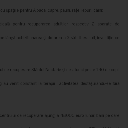
 spațiile pentru Alpaca, capre, păuni, rațe, iepuri, câini;
cală pentru recuperarea adulților, respectiv 2 aparate de
pe lângă achiziționarea și dotarea a 3 săli Therasuit, investiție ce
 de recuperare Sfântul Nectarie și de atunci peste 140 de copii
ți au venit constant la terapii , activitatea desfășurându-se fără
a centrului de recuperare ajung la 48000 euro lunar, bani pe care