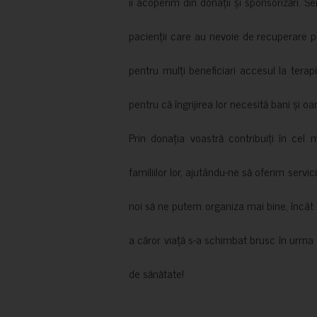
îi acoperim din donații și sponsorizări. S
pacienții care au nevoie de recuperare p
pentru mulți beneficiari accesul la terapi
pentru că îngrijirea lor necesită bani și oa
Prin donația voastră contribuiți în cel 
familiilor lor, ajutându-ne să oferim servic
noi să ne putem organiza mai bine, încât să
a căror viață s-a schimbat brusc în urma 
de sănătate!