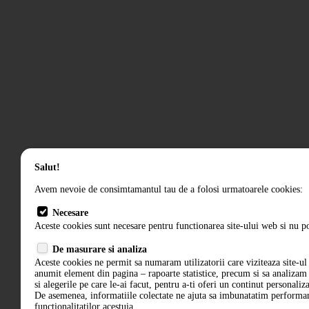
Salut!
Avem nevoie de consimtamantul tau de a folosi urmatoarele cookies:
Necesare
Aceste cookies sunt necesare pentru functionarea site-ului web si nu po
De masurare si analiza
Aceste cookies ne permit sa numaram utilizatorii care viziteaza site-ul 
anumit element din pagina – rapoarte statistice, precum si sa analiza
si alegerile pe care le-ai facut, pentru a-ti oferi un continut personaliz
De asemenea, informatiile colectate ne ajuta sa imbunatatim performant
functionalitatilor acestuia.