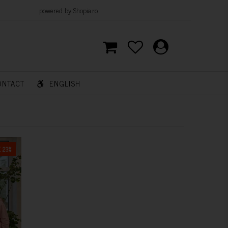
d by Shopia.ro
ONTACT
ENGLISH
 23%