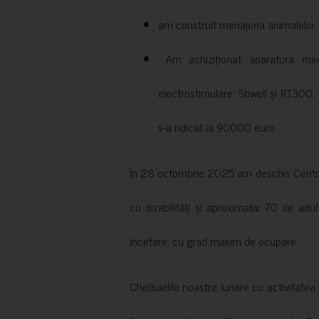
am construit menajeria animalelor, cu
Am achiziționat aparatura medi
electrostimulare: Stiwell și RT300, 
s-a ridicat la 90000 euro.
În 28 octombrie 2025 am deschis Centrul
cu dizabilități și aproximativ 70 de adul
încetare, cu grad maxim de ocupare.
Cheltuielile noastre lunare cu activitate