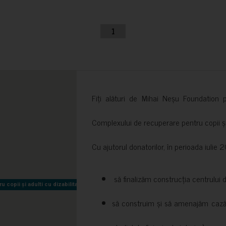
1
Fiți alături de Mihai Neșu Foundation pr
Complexului de recuperare pentru copii și t
Cu ajutorul donatorilor, în perioada iuli
să finalizăm construcția centrului 
copii și adulti cu dizabilitati neuromotorii Sfântul Nectarie
copii și adulti cu dizabilitati neuromotorii Sfântul Nectarie
să construim și să amenajăm cazări