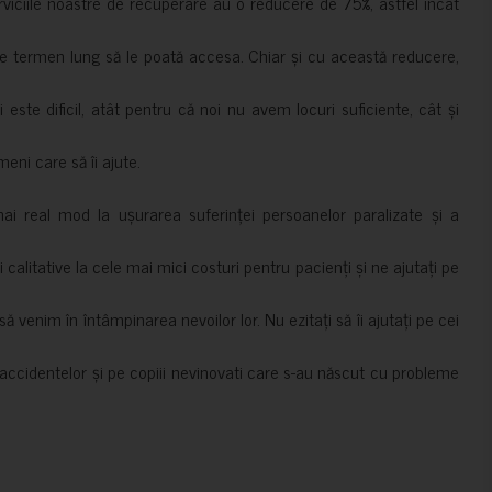
erviciile noastre de recuperare au o reducere de 75%, astfel încât
e termen lung să le poată accesa. Chiar și cu această reducere,
i este dificil, atât pentru că noi nu avem locuri suficiente, cât și
meni care să îi ajute.
mai real mod la ușurarea suferinței persoanelor paralizate și a
ii calitative la cele mai mici costuri pentru pacienți și ne ajutați pe
 venim în întâmpinarea nevoilor lor. Nu ezitați să îi ajutați pe cei
accidentelor și pe copiii nevinovati care s-au născut cu probleme