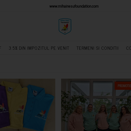
IONS PLATFORM
www.mihainesufoundation.com
powere
F
3.5% DIN IMPOZITUL PE VENIT
TERMENI SI CONDITII
C
PROMOTIE
CUMPARA
CUMPARA