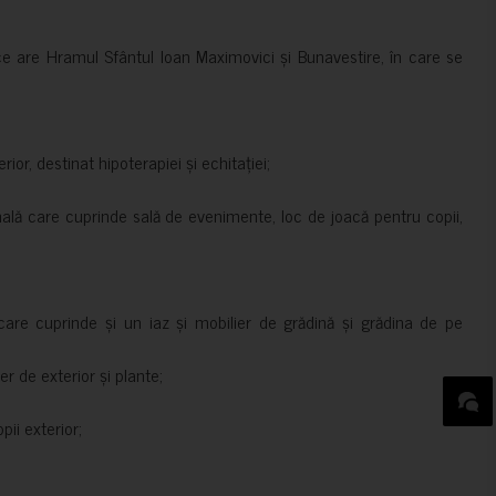
ce are Hramul Sfântul Ioan Maximovici și Bunavestire, în care se
rior, destinat hipoterapiei și echitației;
nală care cuprinde sală de evenimente, loc de joacă pentru copii,
are cuprinde și un iaz și mobilier de grădină și grădina de pe
er de exterior și plante;
ii exterior;