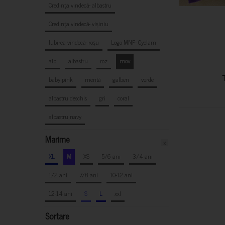
Credința vindecă- albastru
Credința vindecă- vișiniu
Iubirea vindecă- roșu
Logo MNF- Cyclam
alb
albastru
roz
mov
baby pink
mentă
galben
verde
albastru deschis
gri
coral
albastru navy
Marime
x
XL
M
XS
5/6 ani
3/4 ani
1/2 ani
7/8 ani
10-12 ani
12-14 ani
S
L
xxl
Sortare