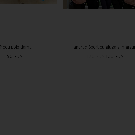
Tricou polo dama
Hanorac Sport cu gluga si marsu
90 RON
170 RON
130 RON