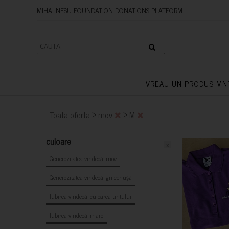
MIHAI NESU FOUNDATION DONAT
VREAU UN PRODUS MN
>
>
Toata oferta
mov
M
culoare
x
Generozitatea vindecă- mov
Generozitatea vindecă- gri cenușă
Iubirea vindecă- culoarea untului
Iubirea vindecă- maro