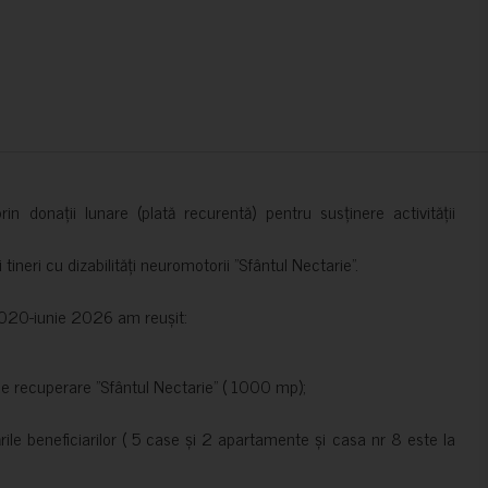
in donații lunare (plată recurentă) pentru susținere activității
ineri cu dizabilități neuromotorii ”Sfântul Nectarie”.
e 2020-iunie 2026 am reușit:
de recuperare ”Sfântul Nectarie” ( 1000 mp);
le beneficiarilor ( 5 case și 2 apartamente și casa nr 8 este la