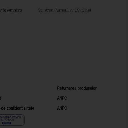
info@mnf.ro
Str. Aron Pumnul, nr 19, Cihei
Returnarea produselor
t
ANPC
a de confidentialitate
ANPC