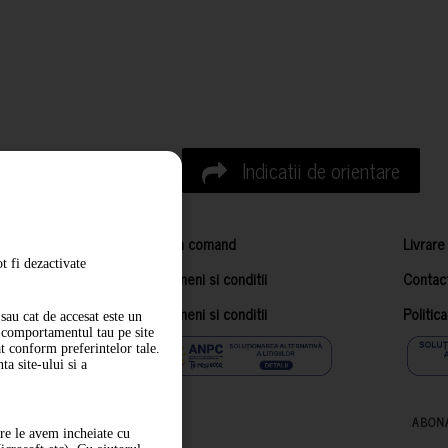
Indicatii de orientare
Cum comand
Livrare
t fi dezactivate
Termeni si conditii
Contac
Termeni si conditii
Politic
sau cat de accesat este un
m comportamentul tau pe site
at conform preferintelor tale.
a site-ului si a
ABON
are le avem incheiate cu