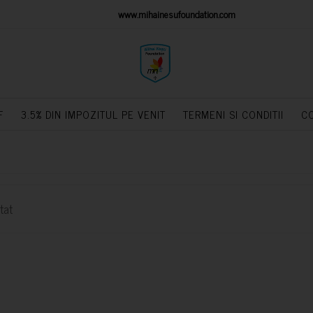
IONS PLATFORM
www.mihainesufoundation.com
powere
F
3.5% DIN IMPOZITUL PE VENIT
TERMENI SI CONDITII
C
tat