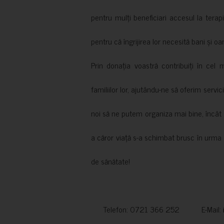
pentru mulți beneficiari accesul la terapi
pentru că îngrijirea lor necesită bani și oa
Prin donația voastră contribuiți în cel 
familiilor lor, ajutându-ne să oferim servic
noi să ne putem organiza mai bine, încât să
a căror viață s-a schimbat brusc în urma 
de sănătate!
Telefon: 0721 366 252 E-Mail: