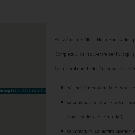
Fiți alături de Mihai Neșu Foundation pr
Complexului de recuperare pentru copii și t
Cu ajutorul donatorilor, în perioada iuli
să finalizăm construcția centrului 
copii și adulti cu dizabilitati neuromotorii Sfântul Nectarie
copii și adulti cu dizabilitati neuromotorii Sfântul Nectarie
să construim și să amenajăm cazări
stadiul de finisaje de interior);
să construim, să pictăm biserica, 