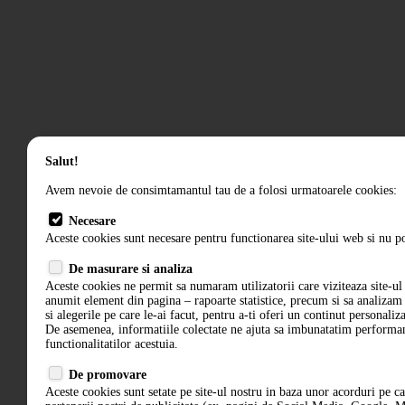
Salut!
Avem nevoie de consimtamantul tau de a folosi urmatoarele cookies:
Necesare
Aceste cookies sunt necesare pentru functionarea site-ului web si nu po
De masurare si analiza
Aceste cookies ne permit sa numaram utilizatorii care viziteaza site-ul 
anumit element din pagina – rapoarte statistice, precum si sa analiza
si alegerile pe care le-ai facut, pentru a-ti oferi un continut personaliz
De asemenea, informatiile colectate ne ajuta sa imbunatatim performant
functionalitatilor acestuia.
De promovare
Aceste cookies sunt setate pe site-ul nostru in baza unor acorduri pe c