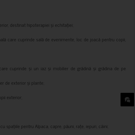
rior, destinat hipoterapiei și echitației;
nală care cuprinde sală de evenimente, loc de joacă pentru copii,
are cuprinde și un iaz și mobilier de grădină și grădina de pe
er de exterior și plante;
ii exterior;
 spațiile pentru Alpaca, capre, păuni, rațe, iepuri, câini;