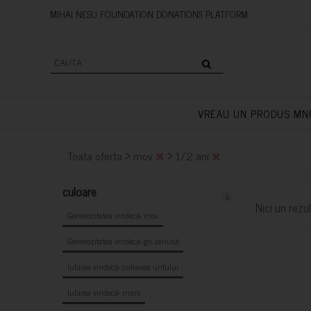
MIHAI NESU FOUNDATION DONAT
VREAU UN PRODUS MN
>
>
Toata oferta
mov
1/2 ani
culoare
x
Nici un rezul
Generozitatea vindecă- mov
Generozitatea vindecă- gri cenușă
Iubirea vindecă- culoarea untului
Iubirea vindecă- maro