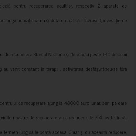
cală pentru recuperarea adulților, respectiv 2 aparate de
pe lângă achiziționarea și dotarea a 3 săli Therasuit, investiție ce
 de recuperare Sfântul Nectarie și de atunci peste 140 de copii
ți au venit constant la terapii , activitatea desfășurându-se fără
a centrului de recuperare ajung la 48000 euro lunar, bani pe care
erviciile noastre de recuperare au o reducere de 75%, astfel încât
e termen lung să le poată accesa. Chiar și cu această reducere,