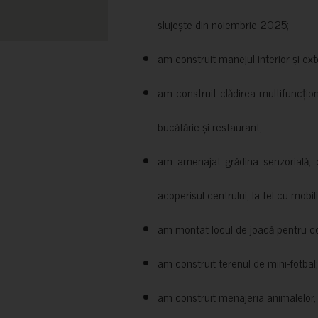
slujește din noiembrie 2025;
am construit manejul interior și exte
am construit clădirea multifuncțio
bucătărie și restaurant;
am amenajat grădina senzorială, c
acoperisul centrului, la fel cu mobili
am montat locul de joacă pentru cop
am construit terenul de mini-fotbal;
am construit menajeria animalelor, cu