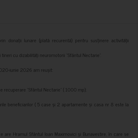
in donații lunare (plată recurentă) pentru susținere activității
ineri cu dizabilități neuromotorii ”Sfântul Nectarie”.
e 2020-iunie 2026 am reușit:
de recuperare ”Sfântul Nectarie” ( 1000 mp);
le beneficiarilor ( 5 case și 2 apartamente și casa nr 8 este la
ce are Hramul Sfântul Ioan Maximovici și Bunavestire, în care se