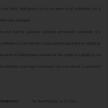
i este dificil, atât pentru că noi nu avem locuri suficiente, cât și
meni care să îi ajute.
mai real mod la ușurarea suferinței persoanelor paralizate și a
ii calitative la cele mai mici costuri pentru pacienți și ne ajutați pe
 venim în întâmpinarea nevoilor lor. Nu ezitați să îi ajutați pe cei
accidentelor și pe copiii nevinovati care s-au născut cu probleme
info@mnf.ro
Str. Aron Pumnul, nr 19, Cihei