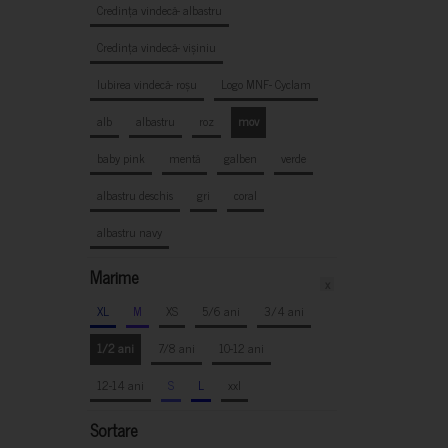
Credința vindecă- albastru
Credința vindecă- vișiniu
Iubirea vindecă- roșu
Logo MNF- Cyclam
alb
albastru
roz
mov
baby pink
mentă
galben
verde
albastru deschis
gri
coral
albastru navy
Marime
x
XL
M
XS
5/6 ani
3/4 ani
1/2 ani
7/8 ani
10-12 ani
12-14 ani
S
L
xxl
Sortare