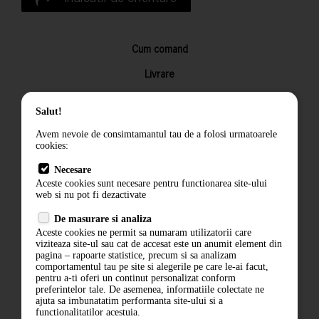
Cum comand
Livrare
Returnarea produselor
Salut!
Termeni si conditii
Avem nevoie de consimtamantul tau de a folosi urmatoarele
Contact
cookies:
ANPC
Necesare
Aceste cookies sunt necesare pentru functionarea site-ului
Termeni si conditii
web si nu pot fi dezactivate
Politica de confidentialitate
De masurare si analiza
Aceste cookies ne permit sa numaram utilizatorii care
ANPC
viziteaza site-ul sau cat de accesat este un anumit element din
pagina – rapoarte statistice, precum si sa analizam
comportamentul tau pe site si alegerile pe care le-ai facut,
pentru a-ti oferi un continut personalizat conform
preferintelor tale. De asemenea, informatiile colectate ne
ajuta sa imbunatatim performanta site-ului si a
functionalitatilor acestuia.