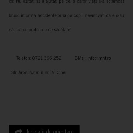
lor. Nu ezitați să îi ajutați pe cei a căror viață s-a schimbat
brusc în urma accidentelor și pe copiii nevinovati care s-au
născut cu probleme de sănătate!
Telefon: 0721 366 252 E-Mail:
info@mnf.ro
Str. Aron Pumnul, nr 19, Cihei
Indicatii de orientare