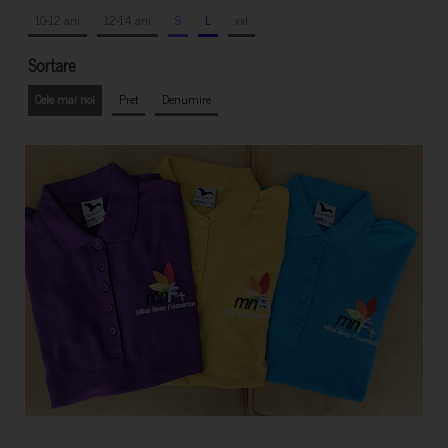
10-12 ani
12-14 ani
S
L
xxl
Sortare
Cele mai noi
Pret
Denumire