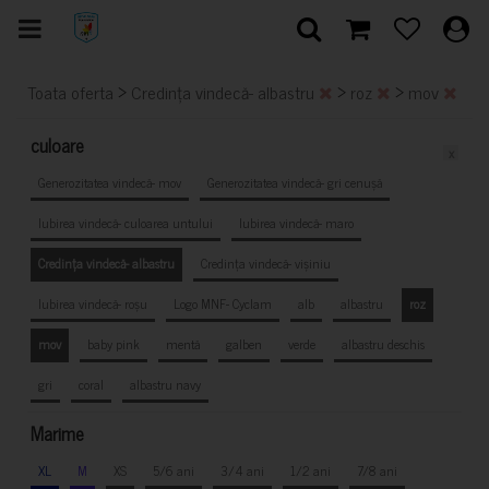
>
>
>
Toata oferta
Credința vindecă- albastru
roz
mov
culoare
x
Generozitatea vindecă- mov
Generozitatea vindecă- gri cenușă
Iubirea vindecă- culoarea untului
Iubirea vindecă- maro
Credința vindecă- albastru
Credința vindecă- vișiniu
Iubirea vindecă- roșu
Logo MNF- Cyclam
alb
albastru
roz
mov
baby pink
mentă
galben
verde
albastru deschis
gri
coral
albastru navy
Marime
XL
M
XS
5/6 ani
3/4 ani
1/2 ani
7/8 ani