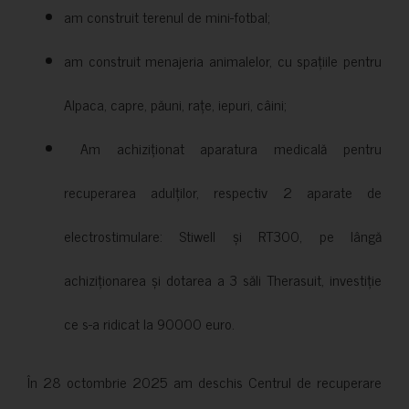
am construit terenul de mini-fotbal;
am construit menajeria animalelor, cu spațiile pentru
Alpaca, capre, păuni, rațe, iepuri, câini;
Am achiziționat aparatura medicală pentru
recuperarea adulților, respectiv 2 aparate de
electrostimulare: Stiwell și RT300, pe lângă
achiziționarea și dotarea a 3 săli Therasuit, investiție
ce s-a ridicat la 90000 euro.
În 28 octombrie 2025 am deschis Centrul de recuperare