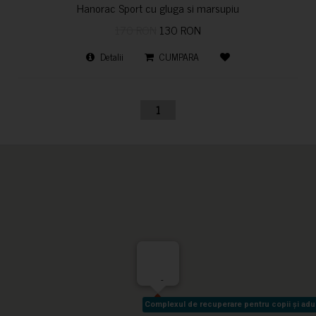
Hanorac Sport cu gluga si marsupiu
170 RON
130 RON
Detalii
CUMPARA
1
-
Complexul de recuperare pentru copii și adult
Complexul de recuperare pentru copii și adult