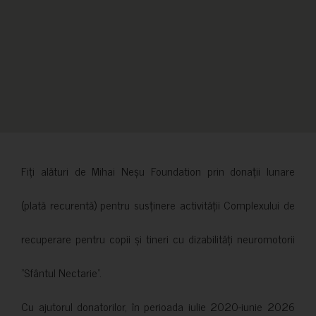
Fiți alături de Mihai Neșu Foundation prin donații lunare
(plată recurentă) pentru susținere activității Complexului de
recuperare pentru copii și tineri cu dizabilități neuromotorii
”Sfântul Nectarie”.
Cu ajutorul donatorilor, în perioada iulie 2020-iunie 2026