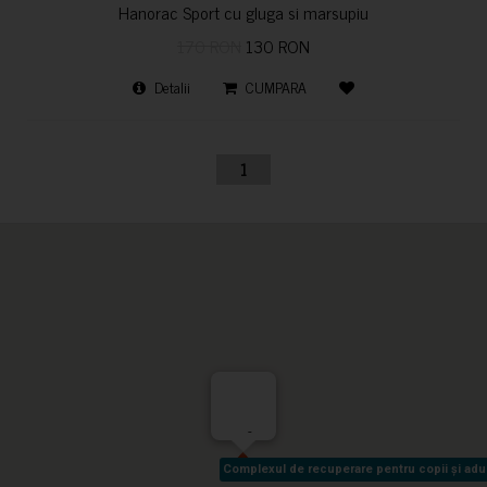
Hanorac Sport cu gluga si marsupiu
170 RON
130 RON
Detalii
CUMPARA
1
-
Complexul de recuperare pentru copii și adult
Complexul de recuperare pentru copii și adult