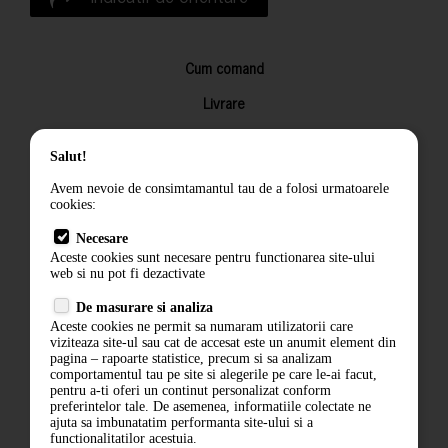
Cum comand
Livrare
Returnarea produselor
Salut!
Termeni si conditii
Avem nevoie de consimtamantul tau de a folosi urmatoarele
Contact
cookies:
ANPC
Necesare
Aceste cookies sunt necesare pentru functionarea site-ului
Termeni si conditii
web si nu pot fi dezactivate
Politica de confidentialitate
De masurare si analiza
Aceste cookies ne permit sa numaram utilizatorii care
ANPC
viziteaza site-ul sau cat de accesat este un anumit element din
pagina – rapoarte statistice, precum si sa analizam
comportamentul tau pe site si alegerile pe care le-ai facut,
pentru a-ti oferi un continut personalizat conform
preferintelor tale. De asemenea, informatiile colectate ne
ajuta sa imbunatatim performanta site-ului si a
functionalitatilor acestuia.