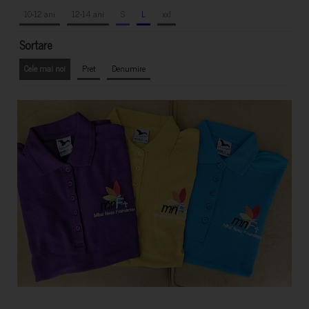
10-12 ani
12-14 ani
S
L
xxl
Sortare
Cele mai noi
Pret
Denumire