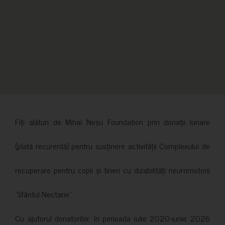
Fiți alături de Mihai Neșu Foundation prin donații lunare
(plată recurentă) pentru susținere activității Complexului de
recuperare pentru copii și tineri cu dizabilități neuromotorii
”Sfântul Nectarie”.
Cu ajutorul donatorilor, în perioada iulie 2020-iunie 2026