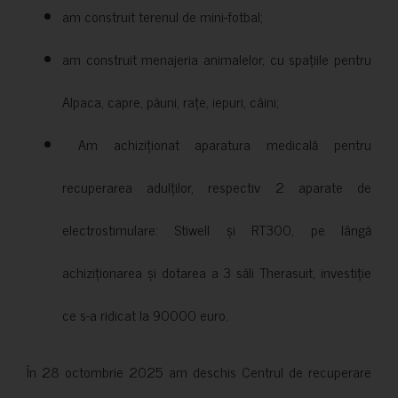
am construit terenul de mini-fotbal;
am construit menajeria animalelor, cu spațiile pentru
Alpaca, capre, păuni, rațe, iepuri, câini;
Am achiziționat aparatura medicală pentru
recuperarea adulților, respectiv 2 aparate de
electrostimulare: Stiwell și RT300, pe lângă
achiziționarea și dotarea a 3 săli Therasuit, investiție
ce s-a ridicat la 90000 euro.
În 28 octombrie 2025 am deschis Centrul de recuperare