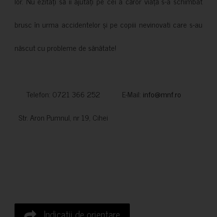
lor. Nu ezitați să îi ajutați pe cei a căror viață s-a schimbat
brusc în urma accidentelor și pe copiii nevinovati care s-au
născut cu probleme de sănătate!
Telefon: 0721 366 252 E-Mail:
info@mnf.ro
Str. Aron Pumnul, nr 19, Cihei
Indicatii de orientare