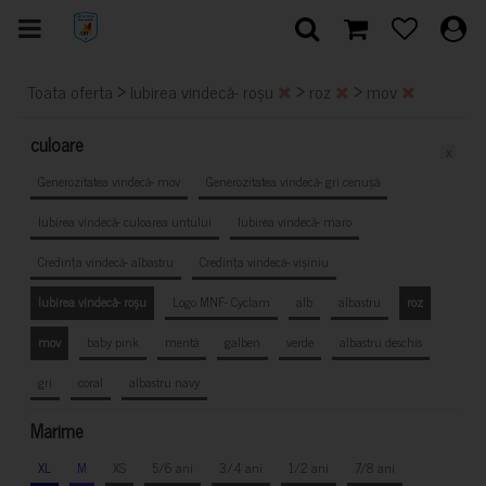
>
>
>
Toata oferta
Iubirea vindecă- roșu
roz
mov
culoare
x
Generozitatea vindecă- mov
Generozitatea vindecă- gri cenușă
Iubirea vindecă- culoarea untului
Iubirea vindecă- maro
Credința vindecă- albastru
Credința vindecă- vișiniu
Iubirea vindecă- roșu
Logo MNF- Cyclam
alb
albastru
roz
mov
baby pink
mentă
galben
verde
albastru deschis
gri
coral
albastru navy
Marime
XL
M
XS
5/6 ani
3/4 ani
1/2 ani
7/8 ani