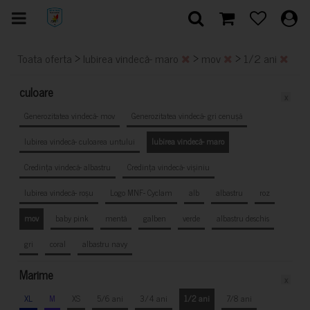
>
>
>
Toata oferta
Iubirea vindecă- maro
mov
1/2 ani
culoare
x
Generozitatea vindecă- mov
Generozitatea vindecă- gri cenușă
Iubirea vindecă- culoarea untului
Iubirea vindecă- maro
Credința vindecă- albastru
Credința vindecă- vișiniu
Iubirea vindecă- roșu
Logo MNF- Cyclam
alb
albastru
roz
mov
baby pink
mentă
galben
verde
albastru deschis
gri
coral
albastru navy
Marime
x
XL
M
XS
5/6 ani
3/4 ani
1/2 ani
7/8 ani