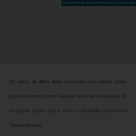
Complexul de recuperare pentru copii și adult
Complexul de recuperare pentru copii și adult
Fiți alături de Mihai Neșu Foundation prin donații lunare
(plată recurentă) pentru susținere activității Complexului de
recuperare pentru copii și tineri cu dizabilități neuromotorii
”Sfântul Nectarie”.