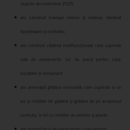
slujește din noiembrie 2025;
am construit manejul interior și exterior, destinat
hipoterapiei și echitației;
am construit clădirea multifuncțională care cuprinde
sală de evenimente, loc de joacă pentru copii,
bucătărie și restaurant;
am amenajat grădina senzorială, care cuprinde și un
iaz și mobilier de grădină și grădina de pe acoperisul
centrului, la fel cu mobilier de exterior și plante;
am montat locul de joacă pentru copii exterior;