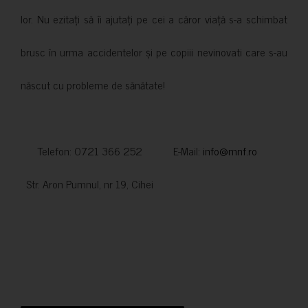
lor. Nu ezitați să îi ajutați pe cei a căror viață s-a schimbat
brusc în urma accidentelor și pe copiii nevinovati care s-au
născut cu probleme de sănătate!
Telefon: 0721 366 252 E-Mail:
info@mnf.ro
Str. Aron Pumnul, nr 19, Cihei