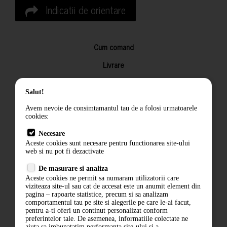
Indicatii de orientare
Cum comand
Livrare
Returnarea produselor
Salut!
Termeni si conditii
Avem nevoie de consimtamantul tau de a folosi urmatoarele
Contact
cookies:
ANPC
Necesare
Aceste cookies sunt necesare pentru functionarea site-ului
Termeni si conditii
web si nu pot fi dezactivate
De masurare si analiza
Politica de confidentialitate
Aceste cookies ne permit sa numaram utilizatorii care
viziteaza site-ul sau cat de accesat este un anumit element din
ANPC
pagina – rapoarte statistice, precum si sa analizam
comportamentul tau pe site si alegerile pe care le-ai facut,
pentru a-ti oferi un continut personalizat conform
preferintelor tale. De asemenea, informatiile colectate ne
ajuta sa imbunatatim performanta site-ului si a