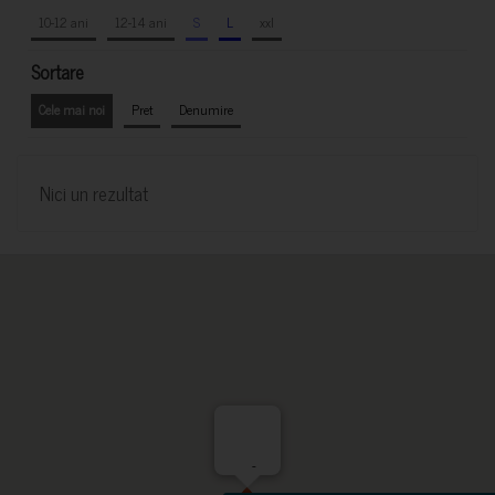
10-12 ani
12-14 ani
S
L
xxl
Sortare
Cele mai noi
Pret
Denumire
Nici un rezultat
-