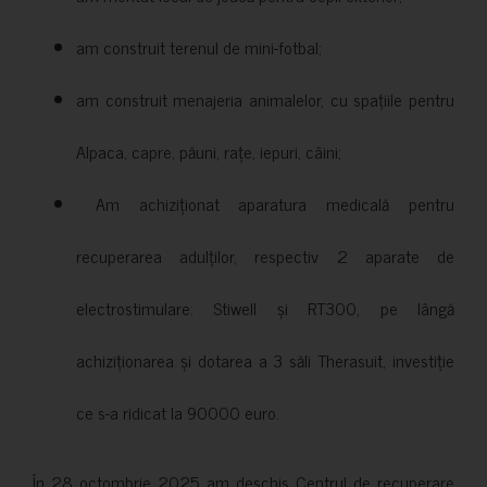
am construit terenul de mini-fotbal;
am construit menajeria animalelor, cu spațiile pentru
Alpaca, capre, păuni, rațe, iepuri, câini;
Am achiziționat aparatura medicală pentru
recuperarea adulților, respectiv 2 aparate de
electrostimulare: Stiwell și RT300, pe lângă
achiziționarea și dotarea a 3 săli Therasuit, investiție
ce s-a ridicat la 90000 euro.
În 28 octombrie 2025 am deschis Centrul de recuperare