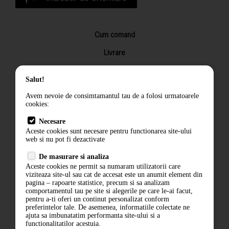
Cum comand
Livrare
Returnarea produselor
Salut!
Termeni si conditii
Avem nevoie de consimtamantul tau de a folosi urmatoarele
Contact
cookies:
ANPC
Necesare
Aceste cookies sunt necesare pentru functionarea site-ului
Termeni si conditii
web si nu pot fi dezactivate
De masurare si analiza
Politica de confidentialitate
Aceste cookies ne permit sa numaram utilizatorii care
viziteaza site-ul sau cat de accesat este un anumit element din
ANPC
pagina – rapoarte statistice, precum si sa analizam
comportamentul tau pe site si alegerile pe care le-ai facut,
pentru a-ti oferi un continut personalizat conform
preferintelor tale. De asemenea, informatiile colectate ne
ajuta sa imbunatatim performanta site-ului si a
functionalitatilor acestuia.