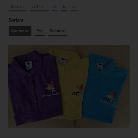
10-12 ani
12-14 ani
S
L
xxl
Sortare
Cele mai noi
Pret
Denumire