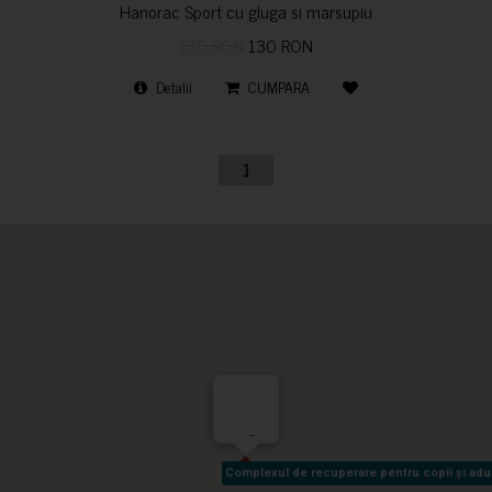
Hanorac Sport cu gluga si marsupiu
170 RON
130 RON
Detalii
CUMPARA
1
-
Complexul de recuperare pentru copii și adult
Complexul de recuperare pentru copii și adult