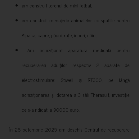
am construit terenul de mini-fotbal;
am construit menajeria animalelor, cu spațiile pentru
Alpaca, capre, păuni, rațe, iepuri, câini;
Am achiziționat aparatura medicală pentru
recuperarea adulților, respectiv 2 aparate de
electrostimulare: Stiwell și RT300, pe lângă
achiziționarea și dotarea a 3 săli Therasuit, investiție
ce s-a ridicat la 90000 euro.
În 28 octombrie 2025 am deschis Centrul de recuperare