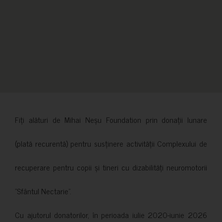
Fiți alături de Mihai Neșu Foundation prin donații lunare
(plată recurentă) pentru susținere activității Complexului de
recuperare pentru copii și tineri cu dizabilități neuromotorii
”Sfântul Nectarie”.
Cu ajutorul donatorilor, în perioada iulie 2020-iunie 2026