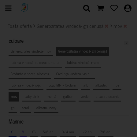
>
>
Toata oferta
Generozitatea vindecă- gri cenușă
mov
culoare
x
Generozitatea vindecă- mov
Generozitatea vindecă- gri cenușă
Iubirea vindecă- culoarea untului
Iubirea vindecă- maro
Credința vindecă- albastru
Credința vindecă- vișiniu
Iubirea vindecă- roșu
Logo MNF- Cyclam
alb
albastru
roz
mov
baby pink
mentă
galben
verde
albastru deschis
gri
coral
albastru navy
Marime
XL
M
XS
5/6 ani
3/4 ani
1/2 ani
7/8 ani