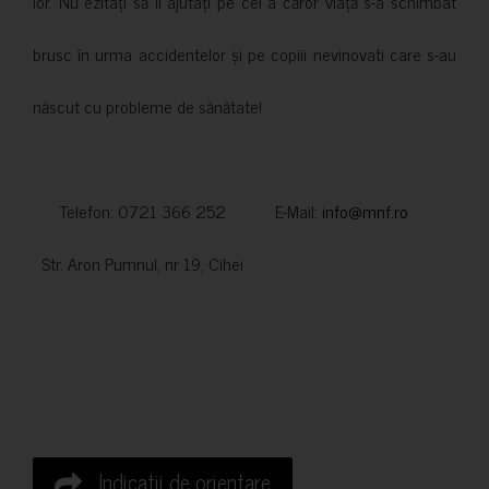
lor. Nu ezitați să îi ajutați pe cei a căror viață s-a schimbat
brusc în urma accidentelor și pe copiii nevinovati care s-au
născut cu probleme de sănătate!
Telefon: 0721 366 252 E-Mail:
info@mnf.ro
Str. Aron Pumnul, nr 19, Cihei
Indicatii de orientare