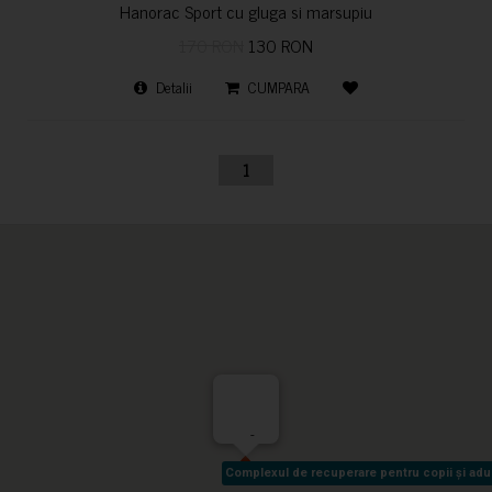
Hanorac Sport cu gluga si marsupiu
170 RON
130 RON
Detalii
CUMPARA
1
-
Complexul de recuperare pentru copii și adult
Complexul de recuperare pentru copii și adult