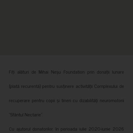
Fiți alături de Mihai Neșu Foundation prin donații lunare
(plată recurentă) pentru susținere activității Complexului de
recuperare pentru copii și tineri cu dizabilități neuromotorii
”Sfântul Nectarie”.
Cu ajutorul donatorilor, în perioada iulie 2020-iunie 2026