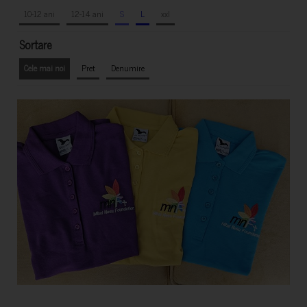
10-12 ani
12-14 ani
S
L
xxl
Sortare
Cele mai noi
Pret
Denumire