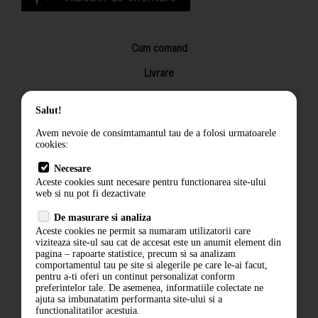
Cum comand
Livrare
Returnarea produselor
Salut!
Termeni si conditii
Avem nevoie de consimtamantul tau de a folosi urmatoarele
Contact
cookies:
ANPC
Necesare
Aceste cookies sunt necesare pentru functionarea site-ului
Termeni si conditii
web si nu pot fi dezactivate
De masurare si analiza
Politica de confidentialitate
Aceste cookies ne permit sa numaram utilizatorii care
viziteaza site-ul sau cat de accesat este un anumit element din
ANPC
pagina – rapoarte statistice, precum si sa analizam
comportamentul tau pe site si alegerile pe care le-ai facut,
pentru a-ti oferi un continut personalizat conform
preferintelor tale. De asemenea, informatiile colectate ne
ajuta sa imbunatatim performanta site-ului si a
functionalitatilor acestuia.