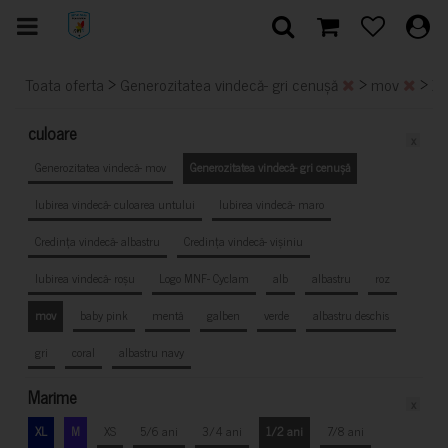
>
>
>
Toata oferta
Generozitatea vindecă- gri cenușă
mov
X
culoare
x
Generozitatea vindecă- mov
Generozitatea vindecă- gri cenușă
Iubirea vindecă- culoarea untului
Iubirea vindecă- maro
Credința vindecă- albastru
Credința vindecă- vișiniu
Iubirea vindecă- roșu
Logo MNF- Cyclam
alb
albastru
roz
mov
baby pink
mentă
galben
verde
albastru deschis
gri
coral
albastru navy
Marime
x
XL
M
XS
5/6 ani
3/4 ani
1/2 ani
7/8 ani