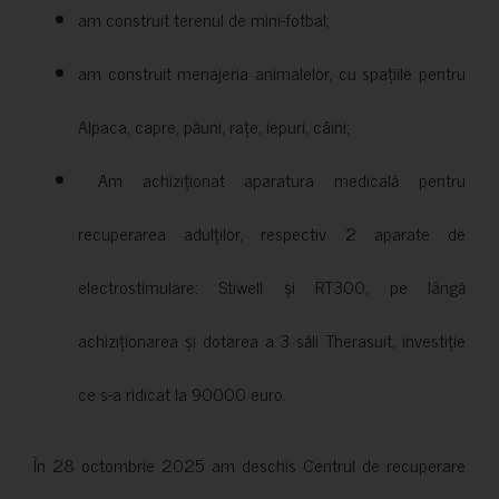
am construit terenul de mini-fotbal;
am construit menajeria animalelor, cu spațiile pentru
Alpaca, capre, păuni, rațe, iepuri, câini;
Am achiziționat aparatura medicală pentru
recuperarea adulților, respectiv 2 aparate de
electrostimulare: Stiwell și RT300, pe lângă
achiziționarea și dotarea a 3 săli Therasuit, investiție
ce s-a ridicat la 90000 euro.
În 28 octombrie 2025 am deschis Centrul de recuperare