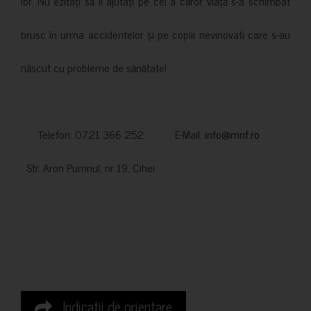
lor. Nu ezitați să îi ajutați pe cei a căror viață s-a schimbat
brusc în urma accidentelor și pe copiii nevinovati care s-au
născut cu probleme de sănătate!
Telefon: 0721 366 252 E-Mail:
info@mnf.ro
Str. Aron Pumnul, nr 19, Cihei
Indicatii de orientare