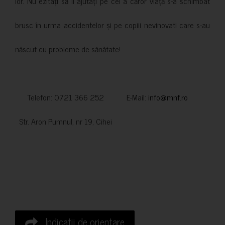
lor. Nu ezitați să îi ajutați pe cei a căror viață s-a schimbat
brusc în urma accidentelor și pe copiii nevinovati care s-au
născut cu probleme de sănătate!
Telefon: 0721 366 252 E-Mail:
info@mnf.ro
Str. Aron Pumnul, nr 19, Cihei
Indicatii de orientare