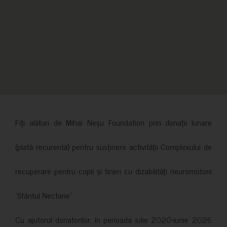
Fiți alături de Mihai Neșu Foundation prin donații lunare
(plată recurentă) pentru susținere activității Complexului de
recuperare pentru copii și tineri cu dizabilități neuromotorii
”Sfântul Nectarie”.
Cu ajutorul donatorilor, în perioada iulie 2020-iunie 2026