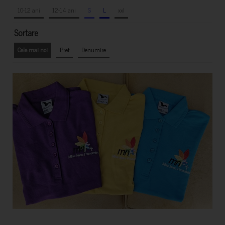
10-12 ani
12-14 ani
S
L
xxl
Sortare
Cele mai noi
Pret
Denumire