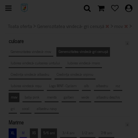
>
>
>
Toata oferta
Generozitatea vindecă- gri cenușă
mov
X
culoare
x
Generozitatea vindecă- mov
Generozitatea vindecă- gri cenușă
Iubirea vindecă- culoarea untului
Iubirea vindecă- maro
Credința vindecă- albastru
Credința vindecă- vișiniu
Iubirea vindecă- roșu
Logo MNF- Cyclam
alb
albastru
roz
mov
baby pink
mentă
galben
verde
albastru deschis
gri
coral
albastru navy
Marime
x
XL
M
XS
5/6 ani
3/4 ani
1/2 ani
7/8 ani