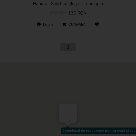
Hanorac Sport cu gluga si marsupiu
170 RON
130 RON
Detalii
CUMPARA
1
-
Complexul de recuperare pentru copii și adult
Complexul de recuperare pentru copii și adult