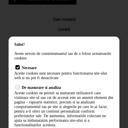
Cum comand
Livrare
Returnarea produselor
Salut!
Termeni si conditii
Avem nevoie de consimtamantul tau de a folosi urmatoarele
Contact
cookies:
ANPC
Necesare
Aceste cookies sunt necesare pentru functionarea site-ului
Termeni si conditii
web si nu pot fi dezactivate
De masurare si analiza
Politica de confidentialitate
Aceste cookies ne permit sa numaram utilizatorii care
viziteaza site-ul sau cat de accesat este un anumit element din
ANPC
pagina – rapoarte statistice, precum si sa analizam
comportamentul tau pe site si alegerile pe care le-ai facut,
pentru a-ti oferi un continut personalizat conform
preferintelor tale. De asemenea, informatiile colectate ne
ajuta sa imbunatatim performanta site-ului si a
functionalitatilor acestuia.