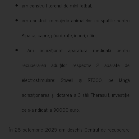
am construit terenul de mini-fotbal;
am construit menajeria animalelor, cu spațiile pentru
Alpaca, capre, păuni, rațe, iepuri, câini;
Am achiziționat aparatura medicală pentru
recuperarea adulților, respectiv 2 aparate de
electrostimulare: Stiwell și RT300, pe lângă
achiziționarea și dotarea a 3 săli Therasuit, investiție
ce s-a ridicat la 90000 euro.
În 28 octombrie 2025 am deschis Centrul de recuperare