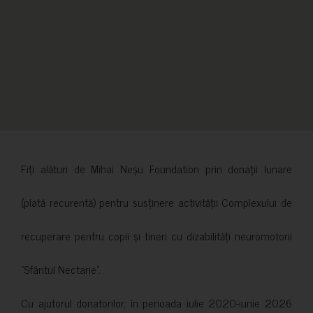
Fiți alături de Mihai Neșu Foundation prin donații lunare
(plată recurentă) pentru susținere activității Complexului de
recuperare pentru copii și tineri cu dizabilități neuromotorii
”Sfântul Nectarie”.
Cu ajutorul donatorilor, în perioada iulie 2020-iunie 2026