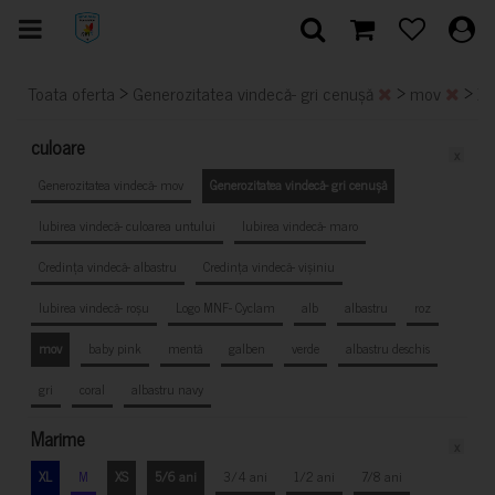
>
>
>
Toata oferta
Generozitatea vindecă- gri cenușă
mov
X
culoare
x
Generozitatea vindecă- mov
Generozitatea vindecă- gri cenușă
Iubirea vindecă- culoarea untului
Iubirea vindecă- maro
Credința vindecă- albastru
Credința vindecă- vișiniu
Iubirea vindecă- roșu
Logo MNF- Cyclam
alb
albastru
roz
mov
baby pink
mentă
galben
verde
albastru deschis
gri
coral
albastru navy
Marime
x
XL
M
XS
5/6 ani
3/4 ani
1/2 ani
7/8 ani