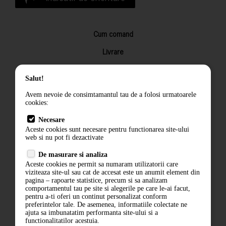
Cum comand
Livrare
Returnarea produselor
Salut!
Termeni si conditii
Avem nevoie de consimtamantul tau de a folosi urmatoarele
Contact
cookies:
ANPC
Necesare
Aceste cookies sunt necesare pentru functionarea site-ului
Termeni si conditii
web si nu pot fi dezactivate
De masurare si analiza
Politica de confidentialitate
Aceste cookies ne permit sa numaram utilizatorii care
viziteaza site-ul sau cat de accesat este un anumit element din
ANPC
pagina – rapoarte statistice, precum si sa analizam
comportamentul tau pe site si alegerile pe care le-ai facut,
pentru a-ti oferi un continut personalizat conform
preferintelor tale. De asemenea, informatiile colectate ne
ajuta sa imbunatatim performanta site-ului si a
functionalitatilor acestuia.