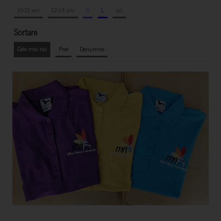
10-12 ani
12-14 ani
S
L
xxl
Sortare
Cele mai noi
Pret
Denumire