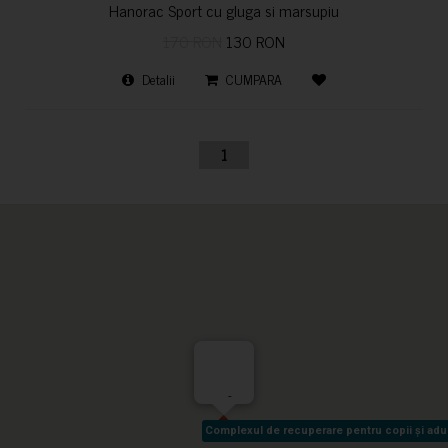
Hanorac Sport cu gluga si marsupiu
170 RON
130 RON
Detalii
CUMPARA
1
-
Complexul de recuperare pentru copii și adult
Complexul de recuperare pentru copii și adult