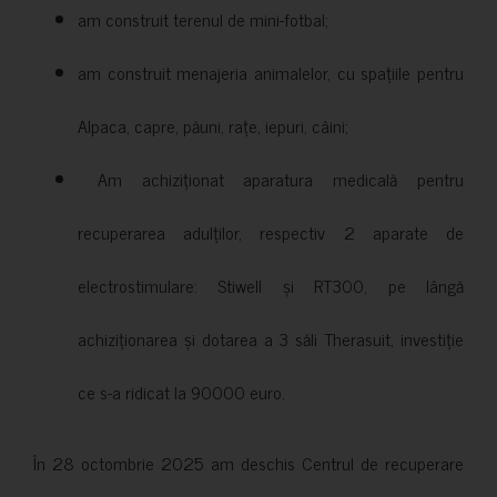
am construit terenul de mini-fotbal;
am construit menajeria animalelor, cu spațiile pentru
Alpaca, capre, păuni, rațe, iepuri, câini;
Am achiziționat aparatura medicală pentru
recuperarea adulților, respectiv 2 aparate de
electrostimulare: Stiwell și RT300, pe lângă
achiziționarea și dotarea a 3 săli Therasuit, investiție
ce s-a ridicat la 90000 euro.
În 28 octombrie 2025 am deschis Centrul de recuperare