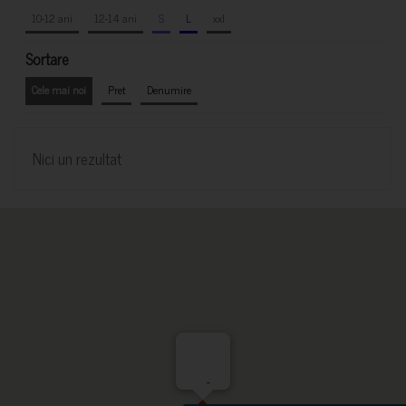
10-12 ani
12-14 ani
S
L
xxl
Sortare
Cele mai noi
Pret
Denumire
Nici un rezultat
-