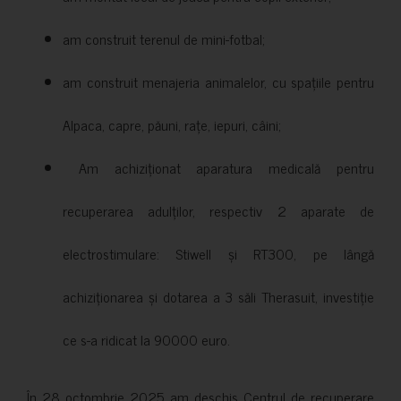
am construit terenul de mini-fotbal;
am construit menajeria animalelor, cu spațiile pentru
Alpaca, capre, păuni, rațe, iepuri, câini;
Am achiziționat aparatura medicală pentru
recuperarea adulților, respectiv 2 aparate de
electrostimulare: Stiwell și RT300, pe lângă
achiziționarea și dotarea a 3 săli Therasuit, investiție
ce s-a ridicat la 90000 euro.
În 28 octombrie 2025 am deschis Centrul de recuperare