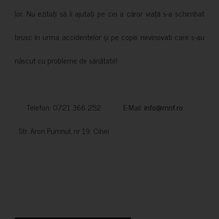
lor. Nu ezitați să îi ajutați pe cei a căror viață s-a schimbat
brusc în urma accidentelor și pe copiii nevinovati care s-au
născut cu probleme de sănătate!
Telefon: 0721 366 252 E-Mail:
info@mnf.ro
Str. Aron Pumnul, nr 19, Cihei