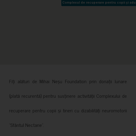
Complexul de recuperare pentru copii și adult
Complexul de recuperare pentru copii și adult
Fiți alături de Mihai Neșu Foundation prin donații lunare
(plată recurentă) pentru susținere activității Complexului de
recuperare pentru copii și tineri cu dizabilități neuromotorii
”Sfântul Nectarie”.