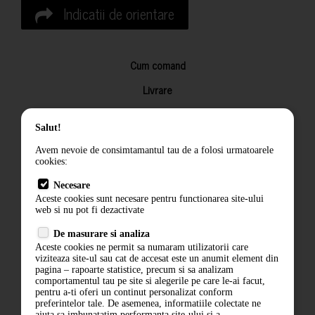
Indicatii de orientare
Cum comand
Livrare
Returnarea produselor
Salut!
Termeni si conditii
Avem nevoie de consimtamantul tau de a folosi urmatoarele
Contact
cookies:
ANPC
Necesare
Aceste cookies sunt necesare pentru functionarea site-ului
Termeni si conditii
web si nu pot fi dezactivate
De masurare si analiza
Politica de confidentialitate
Aceste cookies ne permit sa numaram utilizatorii care
viziteaza site-ul sau cat de accesat este un anumit element din
ANPC
pagina – rapoarte statistice, precum si sa analizam
comportamentul tau pe site si alegerile pe care le-ai facut,
pentru a-ti oferi un continut personalizat conform
preferintelor tale. De asemenea, informatiile colectate ne
ajuta sa imbunatatim performanta site-ului si a