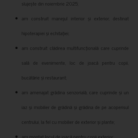
slujește din noiembrie 2025;
am construit manejul interior și exterior, destinat
hipoterapiei și echitației;
am construit clădirea multifuncțională care cuprinde
sală de evenimente, loc de joacă pentru copii,
bucătărie și restaurant;
am amenajat grădina senzorială, care cuprinde și un
iaz și mobilier de grădină și grădina de pe acoperisul
centrului, la fel cu mobilier de exterior și plante;
am montat locul de joacă pentru copii exterior;