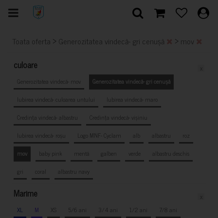
>
>
Toata oferta
Generozitatea vindecă- gri cenușă
mov
culoare
x
Generozitatea vindecă- mov
Generozitatea vindecă- gri cenușă
Iubirea vindecă- culoarea untului
Iubirea vindecă- maro
Credința vindecă- albastru
Credința vindecă- vișiniu
Iubirea vindecă- roșu
Logo MNF- Cyclam
alb
albastru
roz
mov
baby pink
mentă
galben
verde
albastru deschis
gri
coral
albastru navy
Marime
x
XL
M
XS
5/6 ani
3/4 ani
1/2 ani
7/8 ani