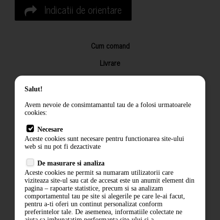
Indicatii de orientare
Cum comand
Livrare
Returnarea produselor
Salut!
Termeni si conditii
Avem nevoie de consimtamantul tau de a folosi urmatoarele
Contact
cookies:
ANPC
Necesare
Aceste cookies sunt necesare pentru functionarea site-ului
Termeni si conditii
web si nu pot fi dezactivate
De masurare si analiza
Politica de confidentialitate
Aceste cookies ne permit sa numaram utilizatorii care
viziteaza site-ul sau cat de accesat este un anumit element din
ANPC
pagina – rapoarte statistice, precum si sa analizam
comportamentul tau pe site si alegerile pe care le-ai facut,
pentru a-ti oferi un continut personalizat conform
preferintelor tale. De asemenea, informatiile colectate ne
ajuta sa imbunatatim performanta site-ului si a