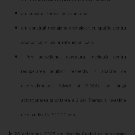
am construit terenul de mini-fotbal;
am construit menajeria animalelor, cu spațiile pentru
Alpaca, capre, păuni, rațe, iepuri, câini;
Am achiziționat aparatura medicală pentru
recuperarea adulților, respectiv 2 aparate de
electrostimulare: Stiwell și RT300, pe lângă
achiziționarea și dotarea a 3 săli Therasuit, investiție
ce s-a ridicat la 90000 euro.
În 28 octombrie 2025 am deschis Centrul de recuperare