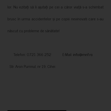
lor. Nu ezitați să îi ajutați pe cei a căror viață s-a schimbat
brusc în urma accidentelor și pe copiii nevinovati care s-au
născut cu probleme de sănătate!
Telefon: 0721 366 252 E-Mail:
info@mnf.ro
Str. Aron Pumnul, nr 19, Cihei