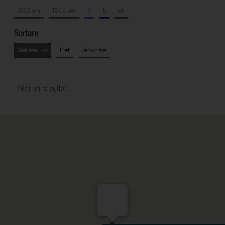
10-12 ani
12-14 ani
S
L
xxl
Sortare
Cele mai noi
Pret
Denumire
Nici un rezultat
-