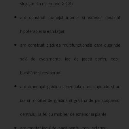
slujește din noiembrie 2025;
am construit manejul interior și exterior, destinat
hipoterapiei și echitației;
am construit clădirea multifuncțională care cuprinde
sală de evenimente, loc de joacă pentru copii,
bucătărie și restaurant;
am amenajat grădina senzorială, care cuprinde și un
iaz și mobilier de grădină și grădina de pe acoperisul
centrului, la fel cu mobilier de exterior și plante;
am montat locul de joacă pentru copii exterior;