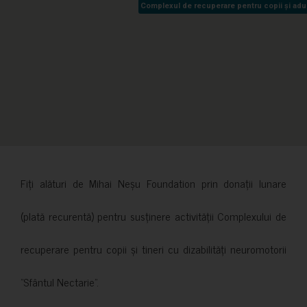
Complexul de recuperare pentru copii și adult
Complexul de recuperare pentru copii și adult
Fiți alături de Mihai Neșu Foundation prin donații lunare
(plată recurentă) pentru susținere activității Complexului de
recuperare pentru copii și tineri cu dizabilități neuromotorii
”Sfântul Nectarie”.