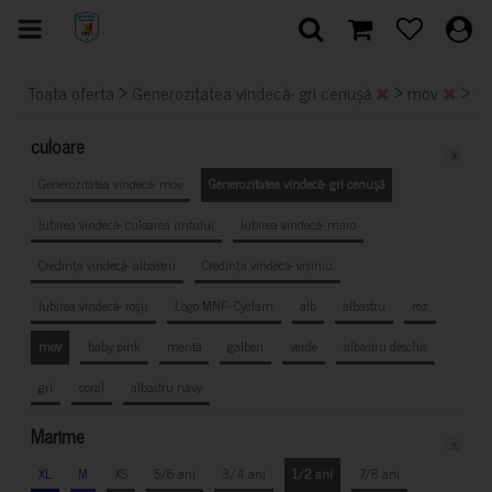
>
>
>
Toata oferta
Generozitatea vindecă- gri cenușă
mov
1/
culoare
x
Generozitatea vindecă- mov
Generozitatea vindecă- gri cenușă
Iubirea vindecă- culoarea untului
Iubirea vindecă- maro
Credința vindecă- albastru
Credința vindecă- vișiniu
Iubirea vindecă- roșu
Logo MNF- Cyclam
alb
albastru
roz
mov
baby pink
mentă
galben
verde
albastru deschis
gri
coral
albastru navy
Marime
x
XL
M
XS
5/6 ani
3/4 ani
1/2 ani
7/8 ani