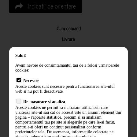
Indicatii de orientare
Cum comand
Livrare
Returnarea produselor
Salut!
Termeni si conditii
Avem nevoie de consimtamantul tau de a folosi urmatoarele
Contact
cookies:
ANPC
Necesare
Aceste cookies sunt necesare pentru functionarea site-ului
Termeni si conditii
web si nu pot fi dezactivate
De masurare si analiza
Politica de confidentialitate
Aceste cookies ne permit sa numaram utilizatorii care
viziteaza site-ul sau cat de accesat este un anumit element din
ANPC
pagina – rapoarte statistice, precum si sa analizam
comportamentul tau pe site si alegerile pe care le-ai facut,
pentru a-ti oferi un continut personalizat conform
preferintelor tale. De asemenea, informatiile colectate ne
ajuta sa imbunatatim performanta site-ului si a