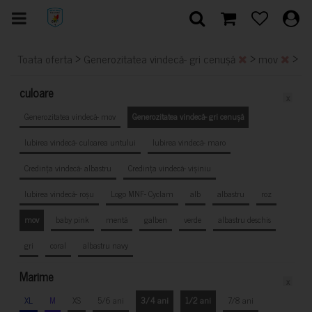
>
>
>
Toata oferta
Generozitatea vindecă- gri cenușă
mov
3/
culoare
x
Generozitatea vindecă- mov
Generozitatea vindecă- gri cenușă
Iubirea vindecă- culoarea untului
Iubirea vindecă- maro
Credința vindecă- albastru
Credința vindecă- vișiniu
Iubirea vindecă- roșu
Logo MNF- Cyclam
alb
albastru
roz
mov
baby pink
mentă
galben
verde
albastru deschis
gri
coral
albastru navy
Marime
x
XL
M
XS
5/6 ani
3/4 ani
1/2 ani
7/8 ani