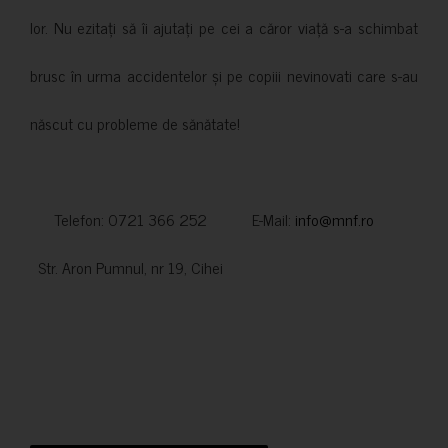
lor. Nu ezitați să îi ajutați pe cei a căror viață s-a schimbat
brusc în urma accidentelor și pe copiii nevinovati care s-au
născut cu probleme de sănătate!
Telefon: 0721 366 252 E-Mail:
info@mnf.ro
Str. Aron Pumnul, nr 19, Cihei