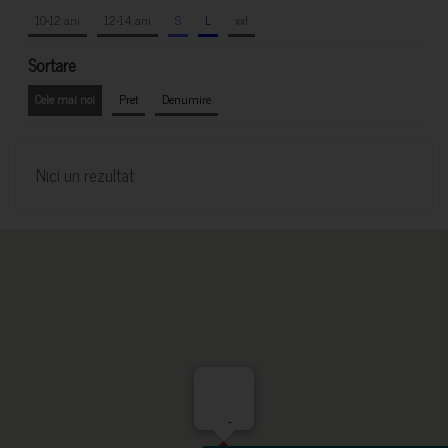
10-12 ani
12-14 ani
S
L
xxl
Sortare
Cele mai noi
Pret
Denumire
Nici un rezultat
-