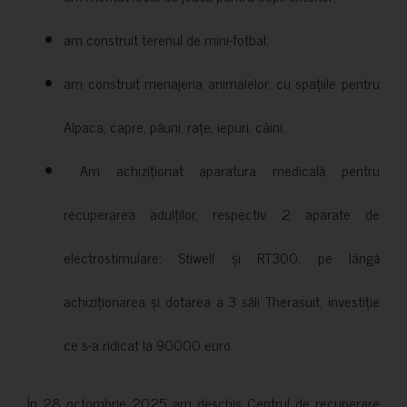
am construit terenul de mini-fotbal;
am construit menajeria animalelor, cu spațiile pentru
Alpaca, capre, păuni, rațe, iepuri, câini;
Am achiziționat aparatura medicală pentru
recuperarea adulților, respectiv 2 aparate de
electrostimulare: Stiwell și RT300, pe lângă
achiziționarea și dotarea a 3 săli Therasuit, investiție
ce s-a ridicat la 90000 euro.
În 28 octombrie 2025 am deschis Centrul de recuperare