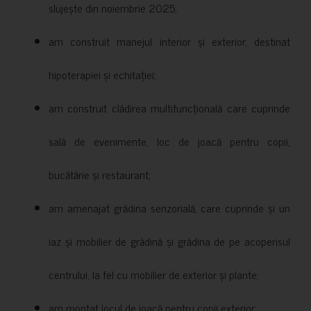
slujește din noiembrie 2025;
am construit manejul interior și exterior, destinat
hipoterapiei și echitației;
am construit clădirea multifuncțională care cuprinde
sală de evenimente, loc de joacă pentru copii,
bucătărie și restaurant;
am amenajat grădina senzorială, care cuprinde și un
iaz și mobilier de grădină și grădina de pe acoperisul
centrului, la fel cu mobilier de exterior și plante;
am montat locul de joacă pentru copii exterior;