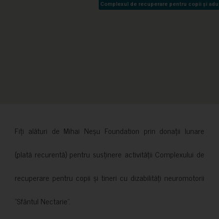
Complexul de recuperare pentru copii și adult
Complexul de recuperare pentru copii și adult
Fiți alături de Mihai Neșu Foundation prin donații lunare
(plată recurentă) pentru susținere activității Complexului de
recuperare pentru copii și tineri cu dizabilități neuromotorii
”Sfântul Nectarie”.