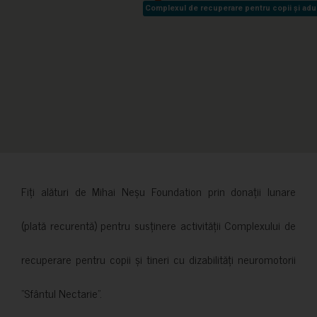
Complexul de recuperare pentru copii și adult
Complexul de recuperare pentru copii și adult
Fiți alături de Mihai Neșu Foundation prin donații lunare
(plată recurentă) pentru susținere activității Complexului de
recuperare pentru copii și tineri cu dizabilități neuromotorii
”Sfântul Nectarie”.