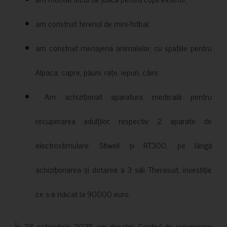
am construit terenul de mini-fotbal;
am construit menajeria animalelor, cu spațiile pentru
Alpaca, capre, păuni, rațe, iepuri, câini;
Am achiziționat aparatura medicală pentru
recuperarea adulților, respectiv 2 aparate de
electrostimulare: Stiwell și RT300, pe lângă
achiziționarea și dotarea a 3 săli Therasuit, investiție
ce s-a ridicat la 90000 euro.
În 28 octombrie 2025 am deschis Centrul de recuperare