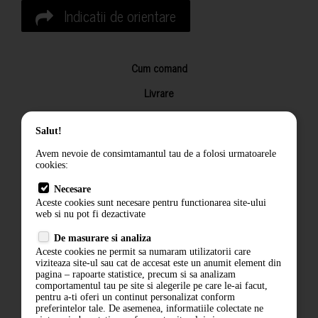
Indicatii de orientare
Cum comand
Livrare
Returnarea produselor
Salut!
Termeni si conditii
Avem nevoie de consimtamantul tau de a folosi urmatoarele
Contact
cookies:
ANPC
Necesare
Aceste cookies sunt necesare pentru functionarea site-ului
Termeni si conditii
web si nu pot fi dezactivate
Politica de confidentialitate
De masurare si analiza
Aceste cookies ne permit sa numaram utilizatorii care
ANPC
viziteaza site-ul sau cat de accesat este un anumit element din
pagina – rapoarte statistice, precum si sa analizam
comportamentul tau pe site si alegerile pe care le-ai facut,
pentru a-ti oferi un continut personalizat conform
preferintelor tale. De asemenea, informatiile colectate ne