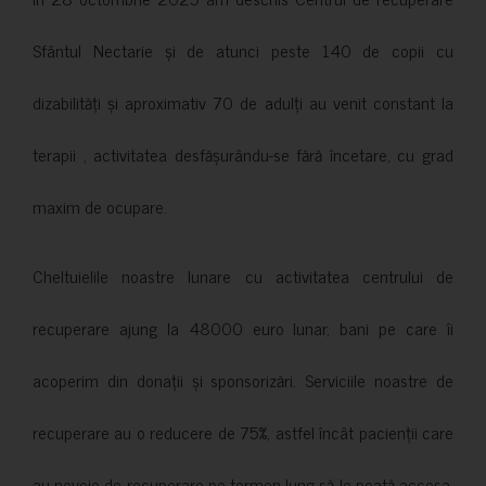
Sfântul Nectarie și de atunci peste 140 de copii cu
dizabilități și aproximativ 70 de adulți au venit constant la
terapii , activitatea desfășurându-se fără încetare, cu grad
maxim de ocupare.
Cheltuielile noastre lunare cu activitatea centrului de
recuperare ajung la 48000 euro lunar, bani pe care îi
acoperim din donații și sponsorizări. Serviciile noastre de
recuperare au o reducere de 75%, astfel încât pacienții care
au nevoie de recuperare pe termen lung să le poată accesa.