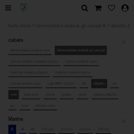
>
>
Toata oferta
Generozitatea vindecă- gri cenușă
albastru
culoare
x
Generozitatea vindecă- mov
Generozitatea vindecă- gri cenușă
Iubirea vindecă- culoarea untului
Iubirea vindecă- maro
Credința vindecă- albastru
Credința vindecă- vișiniu
Iubirea vindecă- roșu
Logo MNF- Cyclam
alb
albastru
roz
mov
baby pink
mentă
galben
verde
albastru deschis
gri
coral
albastru navy
Marime
x
XL
M
XS
5/6 ani
3/4 ani
1/2 ani
7/8 ani