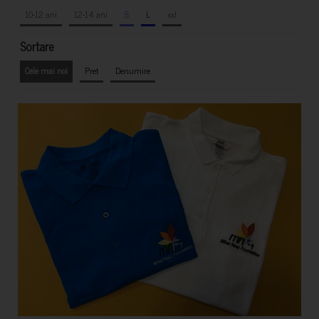
10-12 ani
12-14 ani
S
L
xxl
Sortare
Cele mai noi
Pret
Denumire