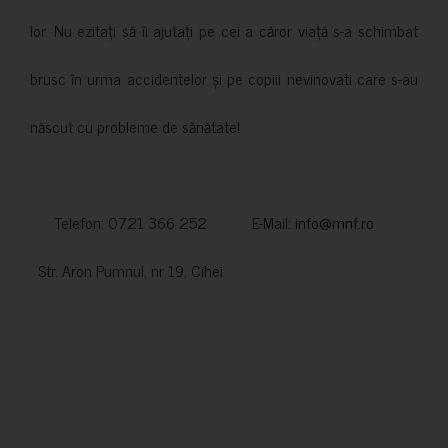
lor. Nu ezitați să îi ajutați pe cei a căror viață s-a schimbat
brusc în urma accidentelor și pe copiii nevinovati care s-au
născut cu probleme de sănătate!
Telefon: 0721 366 252 E-Mail:
info@mnf.ro
Str. Aron Pumnul, nr 19, Cihei