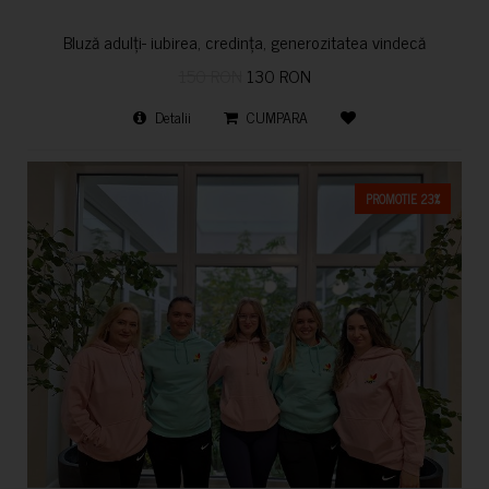
Bluză adulți- iubirea, credința, generozitatea vindecă
150 RON
130 RON
Detalii
CUMPARA
PROMOTIE 23%