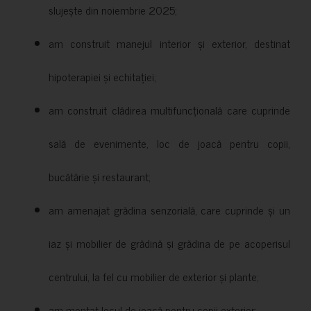
slujește din noiembrie 2025;
am construit manejul interior și exterior, destinat
hipoterapiei și echitației;
am construit clădirea multifuncțională care cuprinde
sală de evenimente, loc de joacă pentru copii,
bucătărie și restaurant;
am amenajat grădina senzorială, care cuprinde și un
iaz și mobilier de grădină și grădina de pe acoperisul
centrului, la fel cu mobilier de exterior și plante;
am montat locul de joacă pentru copii exterior;