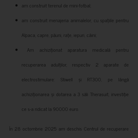
am construit terenul de mini-fotbal;
am construit menajeria animalelor, cu spațiile pentru
Alpaca, capre, păuni, rațe, iepuri, câini;
Am achiziționat aparatura medicală pentru
recuperarea adulților, respectiv 2 aparate de
electrostimulare: Stiwell și RT300, pe lângă
achiziționarea și dotarea a 3 săli Therasuit, investiție
ce s-a ridicat la 90000 euro.
În 28 octombrie 2025 am deschis Centrul de recuperare