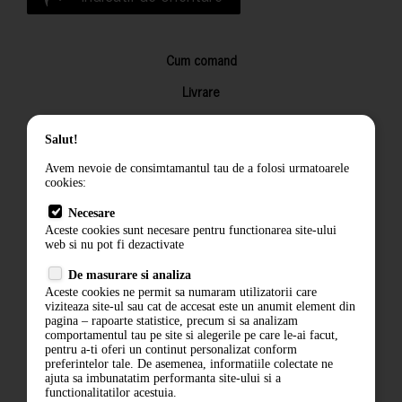
Cum comand
Livrare
Returnarea produselor
Salut!
Termeni si conditii
Avem nevoie de consimtamantul tau de a folosi urmatoarele
Contact
cookies:
ANPC
Necesare
Aceste cookies sunt necesare pentru functionarea site-ului
Termeni si conditii
web si nu pot fi dezactivate
De masurare si analiza
Politica de confidentialitate
Aceste cookies ne permit sa numaram utilizatorii care
viziteaza site-ul sau cat de accesat este un anumit element din
ANPC
pagina – rapoarte statistice, precum si sa analizam
comportamentul tau pe site si alegerile pe care le-ai facut,
pentru a-ti oferi un continut personalizat conform
preferintelor tale. De asemenea, informatiile colectate ne
ajuta sa imbunatatim performanta site-ului si a
functionalitatilor acestuia.