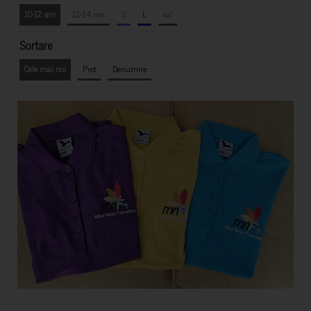
10-12 ani
12-14 ani
S
L
xxl
Sortare
Cele mai noi
Pret
Denumire