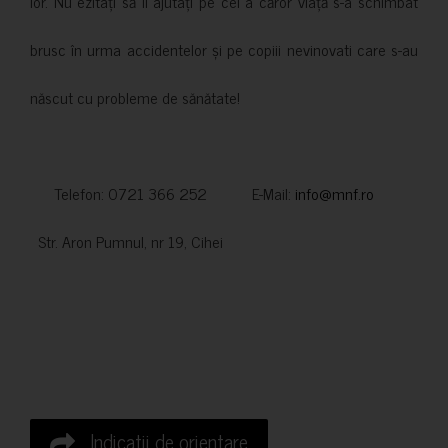
lor. Nu ezitați să îi ajutați pe cei a căror viață s-a schimbat
brusc în urma accidentelor și pe copiii nevinovati care s-au
născut cu probleme de sănătate!
Telefon: 0721 366 252 E-Mail:
info@mnf.ro
Str. Aron Pumnul, nr 19, Cihei
Indicatii de orientare