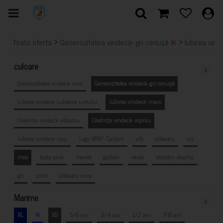
>
>
Toata oferta
Generozitatea vindecă- gri cenușă
Iubirea vin
culoare
x
Generozitatea vindecă- mov
Generozitatea vindecă- gri cenușă
Iubirea vindecă- culoarea untului
Iubirea vindecă- maro
Credința vindecă- albastru
Credința vindecă- vișiniu
Iubirea vindecă- roșu
Logo MNF- Cyclam
alb
albastru
roz
mov
baby pink
mentă
galben
verde
albastru deschis
gri
coral
albastru navy
Marime
x
XL
M
XS
5/6 ani
3/4 ani
1/2 ani
7/8 ani