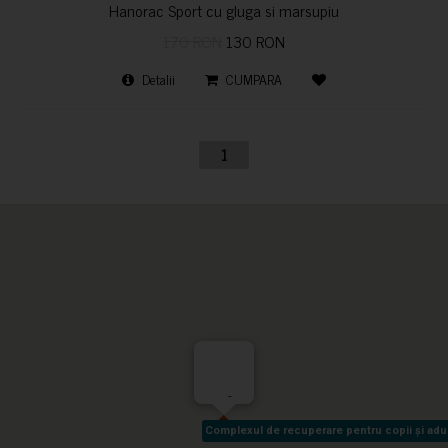
Hanorac Sport cu gluga si marsupiu
170 RON
130 RON
Detalii
CUMPARA
1
-
Complexul de recuperare pentru copii și adult
Complexul de recuperare pentru copii și adult