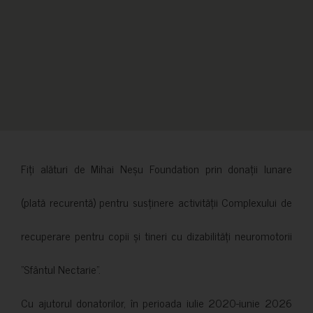
Fiți alături de Mihai Neșu Foundation prin donații lunare
(plată recurentă) pentru susținere activității Complexului de
recuperare pentru copii și tineri cu dizabilități neuromotorii
”Sfântul Nectarie”.
Cu ajutorul donatorilor, în perioada iulie 2020-iunie 2026