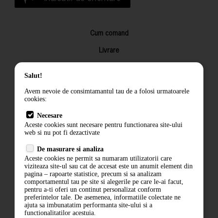
Cum comand
Livrare
Returnarea produselor
Salut!
Termeni si conditii
Avem nevoie de consimtamantul tau de a folosi urmatoarele
Contact
cookies:
ANPC
Necesare
Aceste cookies sunt necesare pentru functionarea site-ului
Termeni si conditii
web si nu pot fi dezactivate
De masurare si analiza
Politica de confidentialitate
Aceste cookies ne permit sa numaram utilizatorii care
viziteaza site-ul sau cat de accesat este un anumit element din
ANPC
pagina – rapoarte statistice, precum si sa analizam
comportamentul tau pe site si alegerile pe care le-ai facut,
pentru a-ti oferi un continut personalizat conform
preferintelor tale. De asemenea, informatiile colectate ne
ajuta sa imbunatatim performanta site-ului si a
functionalitatilor acestuia.