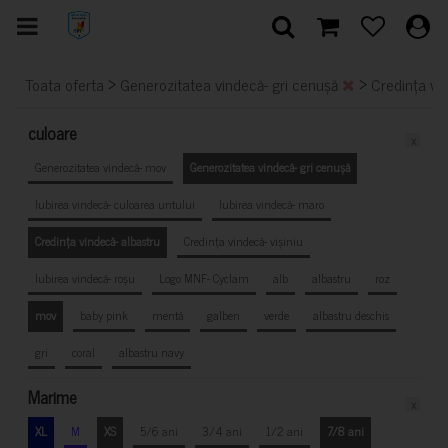
>
>
Toata oferta
Generozitatea vindecă- gri cenușă
Credința vi
culoare
x
Generozitatea vindecă- mov
Generozitatea vindecă- gri cenușă
Iubirea vindecă- culoarea untului
Iubirea vindecă- maro
Credința vindecă- albastru
Credința vindecă- vișiniu
Iubirea vindecă- roșu
Logo MNF- Cyclam
alb
albastru
roz
mov
baby pink
mentă
galben
verde
albastru deschis
gri
coral
albastru navy
Marime
x
XL
M
XS
5/6 ani
3/4 ani
1/2 ani
7/8 ani