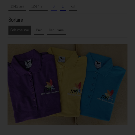
10-12 ani
12-14 ani
S
L
xxl
Sortare
Cele mai noi
Pret
Denumire