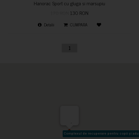
Hanorac Sport cu gluga si marsupiu
170 RON
130 RON
Detalii
CUMPARA
1
-
Complexul de recuperare pentru copii și adult
Complexul de recuperare pentru copii și adult