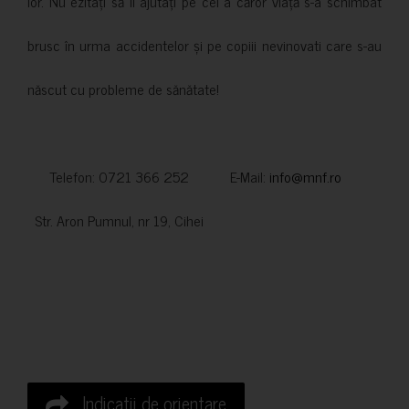
lor. Nu ezitați să îi ajutați pe cei a căror viață s-a schimbat
brusc în urma accidentelor și pe copiii nevinovati care s-au
născut cu probleme de sănătate!
Telefon: 0721 366 252 E-Mail:
info@mnf.ro
Str. Aron Pumnul, nr 19, Cihei
Indicatii de orientare