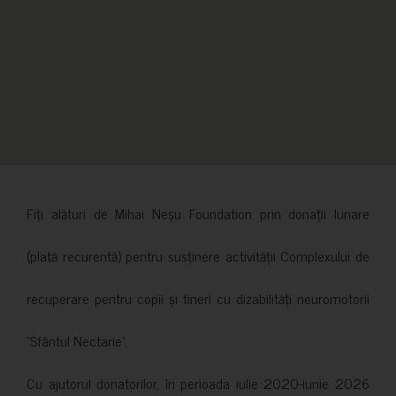
Fiți alături de Mihai Neșu Foundation prin donații lunare
(plată recurentă) pentru susținere activității Complexului de
recuperare pentru copii și tineri cu dizabilități neuromotorii
”Sfântul Nectarie”.
Cu ajutorul donatorilor, în perioada iulie 2020-iunie 2026