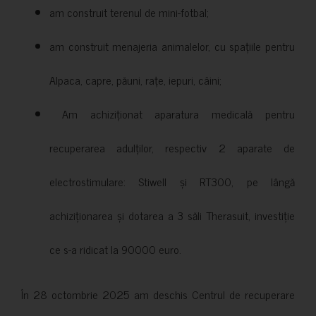
am construit terenul de mini-fotbal;
am construit menajeria animalelor, cu spațiile pentru
Alpaca, capre, păuni, rațe, iepuri, câini;
Am achiziționat aparatura medicală pentru
recuperarea adulților, respectiv 2 aparate de
electrostimulare: Stiwell și RT300, pe lângă
achiziționarea și dotarea a 3 săli Therasuit, investiție
ce s-a ridicat la 90000 euro.
În 28 octombrie 2025 am deschis Centrul de recuperare