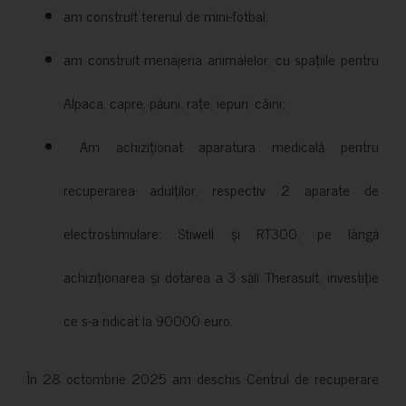
am construit terenul de mini-fotbal;
am construit menajeria animalelor, cu spațiile pentru
Alpaca, capre, păuni, rațe, iepuri, câini;
Am achiziționat aparatura medicală pentru
recuperarea adulților, respectiv 2 aparate de
electrostimulare: Stiwell și RT300, pe lângă
achiziționarea și dotarea a 3 săli Therasuit, investiție
ce s-a ridicat la 90000 euro.
În 28 octombrie 2025 am deschis Centrul de recuperare