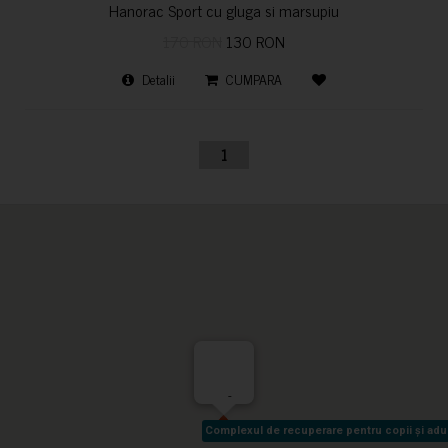
Hanorac Sport cu gluga si marsupiu
170 RON
130 RON
Detalii
CUMPARA
1
-
Complexul de recuperare pentru copii și adult
Complexul de recuperare pentru copii și adult