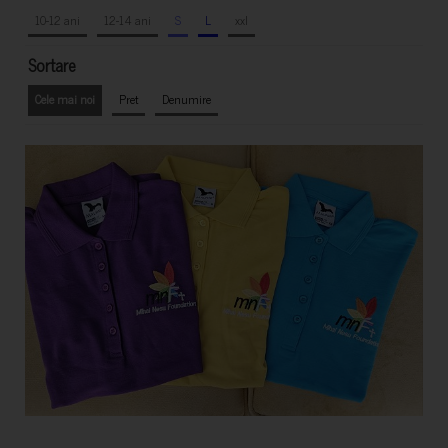
10-12 ani
12-14 ani
S
L
xxl
Sortare
Cele mai noi
Pret
Denumire