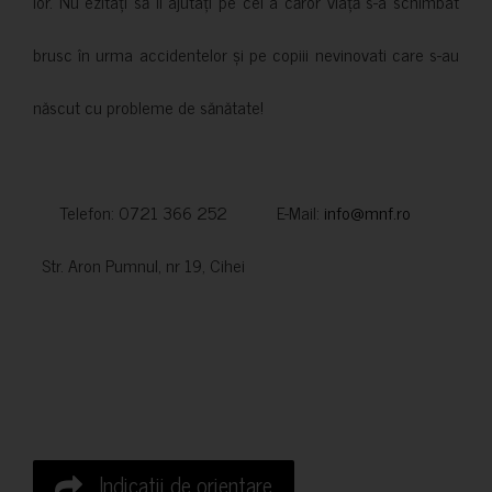
lor. Nu ezitați să îi ajutați pe cei a căror viață s-a schimbat
brusc în urma accidentelor și pe copiii nevinovati care s-au
născut cu probleme de sănătate!
Telefon: 0721 366 252 E-Mail:
info@mnf.ro
Str. Aron Pumnul, nr 19, Cihei
Indicatii de orientare