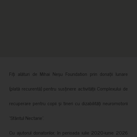
Fiți alături de Mihai Neșu Foundation prin donații lunare
(plată recurentă) pentru susținere activității Complexului de
recuperare pentru copii și tineri cu dizabilități neuromotorii
”Sfântul Nectarie”.
Cu ajutorul donatorilor, în perioada iulie 2020-iunie 2026