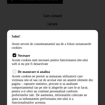
Cum comand
Livrare
Returnarea produselor
Salut!
Termeni si conditii
Avem nevoie de consimtamantul tau de a folosi urmatoarele
Contact
cookies:
ANPC
Necesare
Aceste cookies sunt necesare pentru functionarea site-ului
Termeni si conditii
web si nu pot fi dezactivate
De masurare si analiza
Politica de confidentialitate
Aceste cookies ne permit sa numaram utilizatorii care
viziteaza site-ul sau cat de accesat este un anumit element din
ANPC
pagina – rapoarte statistice, precum si sa analizam
comportamentul tau pe site si alegerile pe care le-ai facut,
pentru a-ti oferi un continut personalizat conform
preferintelor tale. De asemenea, informatiile colectate ne
ajuta sa imbunatatim performanta site-ului si a
functionalitatilor acestuia.