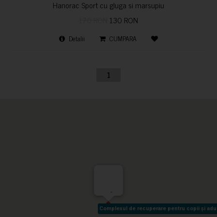
Hanorac Sport cu gluga si marsupiu
170 RON
130 RON
Detalii
CUMPARA
1
-
Complexul de recuperare pentru copii și adult
Complexul de recuperare pentru copii și adult