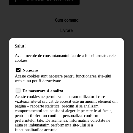
Cum comand
Livrare
Returnarea produselor
Salut!
Termeni si conditii
Avem nevoie de consimtamantul tau de a folosi urmatoarele
Contact
cookies:
ANPC
Necesare
Aceste cookies sunt necesare pentru functionarea site-ului
Termeni si conditii
web si nu pot fi dezactivate
De masurare si analiza
Politica de confidentialitate
Aceste cookies ne permit sa numaram utilizatorii care
viziteaza site-ul sau cat de accesat este un anumit element din
ANPC
pagina – rapoarte statistice, precum si sa analizam
comportamentul tau pe site si alegerile pe care le-ai facut,
pentru a-ti oferi un continut personalizat conform
preferintelor tale. De asemenea, informatiile colectate ne
ajuta sa imbunatatim performanta site-ului si a
functionalitatilor acestuia.