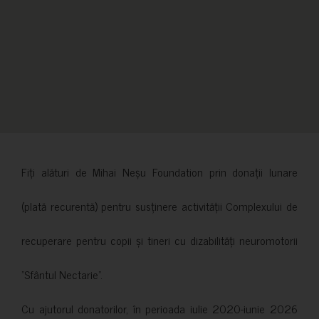
Fiți alături de Mihai Neșu Foundation prin donații lunare
(plată recurentă) pentru susținere activității Complexului de
recuperare pentru copii și tineri cu dizabilități neuromotorii
”Sfântul Nectarie”.
Cu ajutorul donatorilor, în perioada iulie 2020-iunie 2026