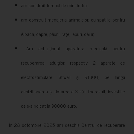
am construit terenul de mini-fotbal;
am construit menajeria animalelor, cu spațiile pentru
Alpaca, capre, păuni, rațe, iepuri, câini;
Am achiziționat aparatura medicală pentru
recuperarea adulților, respectiv 2 aparate de
electrostimulare: Stiwell și RT300, pe lângă
achiziționarea și dotarea a 3 săli Therasuit, investiție
ce s-a ridicat la 90000 euro.
În 28 octombrie 2025 am deschis Centrul de recuperare