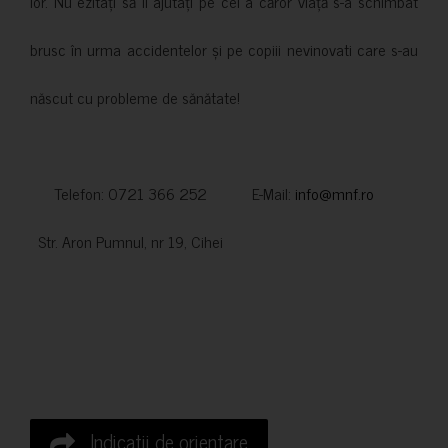
lor. Nu ezitați să îi ajutați pe cei a căror viață s-a schimbat
brusc în urma accidentelor și pe copiii nevinovati care s-au
născut cu probleme de sănătate!
Telefon: 0721 366 252 E-Mail:
info@mnf.ro
Str. Aron Pumnul, nr 19, Cihei
Indicatii de orientare