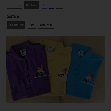
10-12 ani
12-14 ani
S
L
xxl
Sortare
Cele mai noi
Pret
Denumire