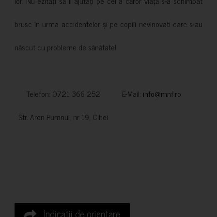
lor. Nu ezitați să îi ajutați pe cei a căror viață s-a schimbat
brusc în urma accidentelor și pe copiii nevinovati care s-au
născut cu probleme de sănătate!
Telefon: 0721 366 252 E-Mail:
info@mnf.ro
Str. Aron Pumnul, nr 19, Cihei
Indicatii de orientare