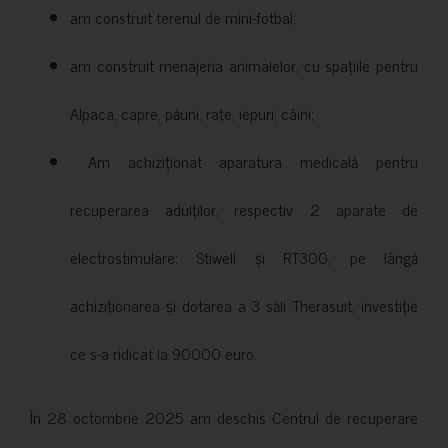
am construit terenul de mini-fotbal;
am construit menajeria animalelor, cu spațiile pentru
Alpaca, capre, păuni, rațe, iepuri, câini;
Am achiziționat aparatura medicală pentru
recuperarea adulților, respectiv 2 aparate de
electrostimulare: Stiwell și RT300, pe lângă
achiziționarea și dotarea a 3 săli Therasuit, investiție
ce s-a ridicat la 90000 euro.
În 28 octombrie 2025 am deschis Centrul de recuperare