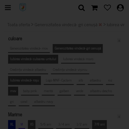
>
>
Toata oferta
Generozitatea vindecă- gri cenușă
Iubirea vind
culoare
x
Generozitatea vindecă- mov
Generozitatea vindecă- gri cenușă
Iubirea vindecă- culoarea untului
Iubirea vindecă- maro
Credința vindecă- albastru
Credința vindecă- vișiniu
Iubirea vindecă- roșu
Logo MNF- Cyclam
alb
albastru
roz
mov
baby pink
mentă
galben
verde
albastru deschis
gri
coral
albastru navy
Marime
x
XL
M
XS
5/6 ani
3/4 ani
1/2 ani
7/8 ani