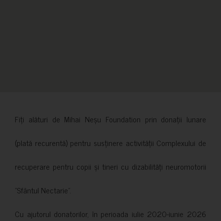
Fiți alături de Mihai Neșu Foundation prin donații lunare
(plată recurentă) pentru susținere activității Complexului de
recuperare pentru copii și tineri cu dizabilități neuromotorii
”Sfântul Nectarie”.
Cu ajutorul donatorilor, în perioada iulie 2020-iunie 2026