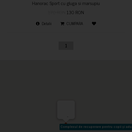
Hanorac Sport cu gluga si marsupiu
170 RON
130 RON
Detalii
CUMPARA
1
-
Complexul de recuperare pentru copii și adult
Complexul de recuperare pentru copii și adult