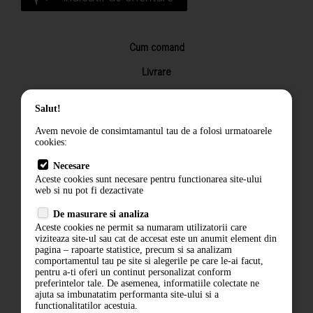
Cum comand
Livrare
Returnarea produselor
Salut!
Termeni si conditii
Avem nevoie de consimtamantul tau de a folosi urmatoarele
Contact
cookies:
ANPC
Necesare
Aceste cookies sunt necesare pentru functionarea site-ului
Termeni si conditii
web si nu pot fi dezactivate
De masurare si analiza
Politica de confidentialitate
Aceste cookies ne permit sa numaram utilizatorii care
viziteaza site-ul sau cat de accesat este un anumit element din
ANPC
pagina – rapoarte statistice, precum si sa analizam
comportamentul tau pe site si alegerile pe care le-ai facut,
pentru a-ti oferi un continut personalizat conform
preferintelor tale. De asemenea, informatiile colectate ne
ajuta sa imbunatatim performanta site-ului si a
functionalitatilor acestuia.