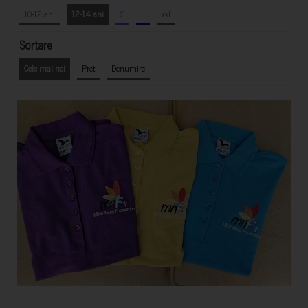
10-12 ani
12-14 ani
S
L
xxl
Sortare
Cele mai noi
Pret
Denumire