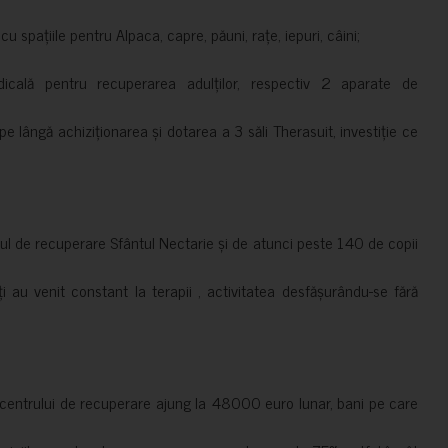
 spațiile pentru Alpaca, capre, păuni, rațe, iepuri, câini;
cală pentru recuperarea adulților, respectiv 2 aparate de
pe lângă achiziționarea și dotarea a 3 săli Therasuit, investiție ce
 de recuperare Sfântul Nectarie și de atunci peste 140 de copii
ți au venit constant la terapii , activitatea desfășurându-se fără
a centrului de recuperare ajung la 48000 euro lunar, bani pe care