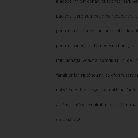
îi acoperim din donații și sponsorizări. S
pacienții care au nevoie de recuperare p
pentru mulți beneficiari accesul la terapi
pentru că îngrijirea lor necesită bani și oa
Prin donația voastră contribuiți în cel 
familiilor lor, ajutându-ne să oferim servic
noi să ne putem organiza mai bine, încât să
a căror viață s-a schimbat brusc în urma 
de sănătate!