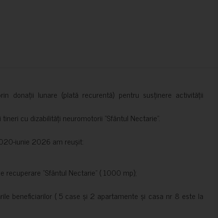
in donații lunare (plată recurentă) pentru susținere activității
ineri cu dizabilități neuromotorii ”Sfântul Nectarie”.
e 2020-iunie 2026 am reușit:
de recuperare ”Sfântul Nectarie” ( 1000 mp);
le beneficiarilor ( 5 case și 2 apartamente și casa nr 8 este la