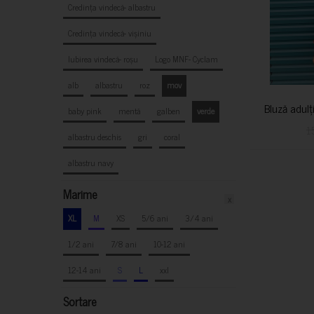
Credința vindecă- albastru
Credința vindecă- vișiniu
Iubirea vindecă- roșu
Logo MNF- Cyclam
alb
albastru
roz
mov
Bluză adulț
baby pink
mentă
galben
verde
1
albastru deschis
gri
coral
albastru navy
Marime
x
XL
M
XS
5/6 ani
3/4 ani
1/2 ani
7/8 ani
10-12 ani
12-14 ani
S
L
xxl
Sortare