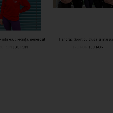
i- iubirea, credința, generozitatea vindecă
Hanorac Sport cu gluga si marsu
50 RON
130 RON
170 RON
130 RON