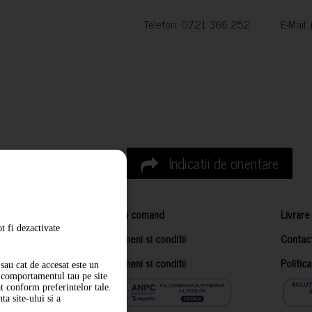
Telefon: 0721 366 252 E-Mail:
Indicatii de orientare
Cum comand
Livrare
t fi dezactivate
Termeni si conditii
Contac
Termeni si conditii
Politic
sau cat de accesat este un
m comportamentul tau pe site
at conform preferintelor tale.
a site-ului si a