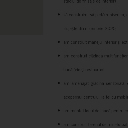
stadiul de finisaje de interior);
să construim, să pictăm biserica, 
slujește din noiembrie 2025;
am construit manejul interior și exte
am construit clădirea multifuncțio
bucătărie și restaurant;
am amenajat grădina senzorială, c
acoperisul centrului, la fel cu mobili
am montat locul de joacă pentru cop
am construit terenul de mini-fotbal;