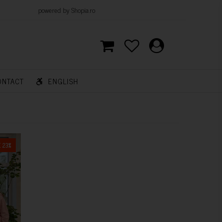
d by Shopia.ro
ONTACT
ENGLISH
 23%