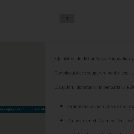
1
Fiți alături de Mihai Neșu Foundation pr
Complexului de recuperare pentru copii și t
Cu ajutorul donatorilor, în perioada iuli
să finalizăm construcția centrului 
copii și adulti cu dizabilitati neuromotorii Sfântul Nectarie
copii și adulti cu dizabilitati neuromotorii Sfântul Nectarie
să construim și să amenajăm cazări