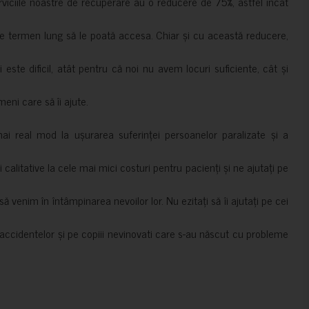
erviciile noastre de recuperare au o reducere de 75%, astfel încât
e termen lung să le poată accesa. Chiar și cu această reducere,
i este dificil, atât pentru că noi nu avem locuri suficiente, cât și
meni care să îi ajute.
mai real mod la ușurarea suferinței persoanelor paralizate și a
ii calitative la cele mai mici costuri pentru pacienți și ne ajutați pe
 venim în întâmpinarea nevoilor lor. Nu ezitați să îi ajutați pe cei
accidentelor și pe copiii nevinovati care s-au născut cu probleme