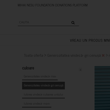
MIHAI NESU FOUNDATION DONAT
VREAU UN PRODUS MN
>
>
Toata oferta
Generozitatea vindecă- gri cenușă
culoare
x
Generozitatea vindecă- mov
Generozitatea vindecă- gri cenușă
Iubirea vindecă- culoarea untului
Iubirea vindecă- maro