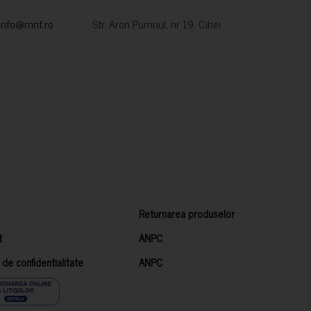
info@mnf.ro
Str. Aron Pumnul, nr 19, Cihei
Returnarea produselor
t
ANPC
a de confidentialitate
ANPC