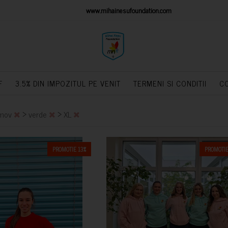
IONS PLATFORM
www.mihainesufoundation.com
powere
F
3.5% DIN IMPOZITUL PE VENIT
TERMENI SI CONDITII
C
>
>
mov
verde
XL
PROMOTIE 13%
PROMOTIE
CUMPARA
CUMPARA