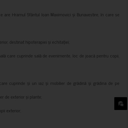
ce are Hramul Sfântul Ioan Maximovici și Bunavestire, în care se
rior, destinat hipoterapiei și echitației;
nală care cuprinde sală de evenimente, loc de joacă pentru copii,
are cuprinde și un iaz și mobilier de grădină și grădina de pe
er de exterior și plante;
ii exterior;