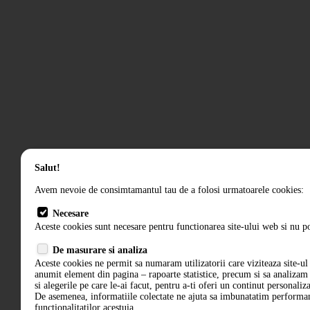
Salut!
Avem nevoie de consimtamantul tau de a folosi urmatoarele cookies:
Necesare
Aceste cookies sunt necesare pentru functionarea site-ului web si nu po
De masurare si analiza
Aceste cookies ne permit sa numaram utilizatorii care viziteaza site-ul 
anumit element din pagina – rapoarte statistice, precum si sa analiza
si alegerile pe care le-ai facut, pentru a-ti oferi un continut personaliz
De asemenea, informatiile colectate ne ajuta sa imbunatatim performant
functionalitatilor acestuia.