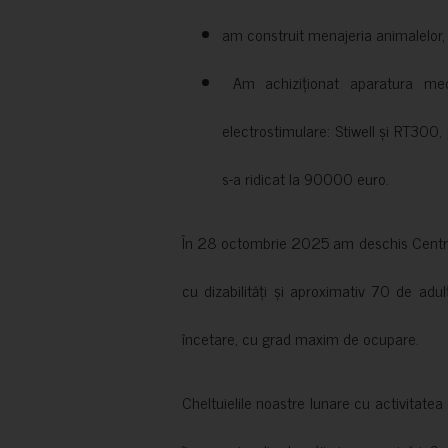
am construit menajeria animalelor, cu
Am achiziționat aparatura medi
electrostimulare: Stiwell și RT300, 
s-a ridicat la 90000 euro.
În 28 octombrie 2025 am deschis Centrul
cu dizabilități și aproximativ 70 de adul
încetare, cu grad maxim de ocupare.
Cheltuielile noastre lunare cu activitate