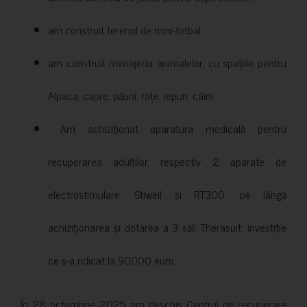
am construit terenul de mini-fotbal;
am construit menajeria animalelor, cu spațiile pentru
Alpaca, capre, păuni, rațe, iepuri, câini;
Am achiziționat aparatura medicală pentru
recuperarea adulților, respectiv 2 aparate de
electrostimulare: Stiwell și RT300, pe lângă
achiziționarea și dotarea a 3 săli Therasuit, investiție
ce s-a ridicat la 90000 euro.
În 28 octombrie 2025 am deschis Centrul de recuperare