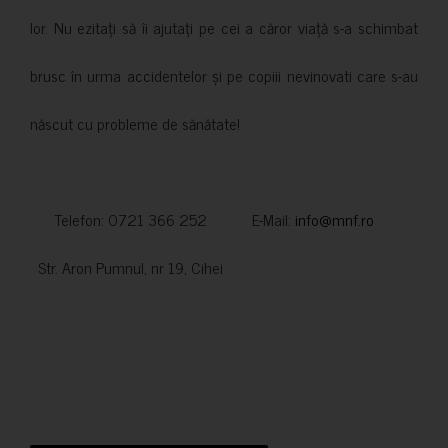
lor. Nu ezitați să îi ajutați pe cei a căror viață s-a schimbat
brusc în urma accidentelor și pe copiii nevinovati care s-au
născut cu probleme de sănătate!
Telefon: 0721 366 252 E-Mail:
info@mnf.ro
Str. Aron Pumnul, nr 19, Cihei