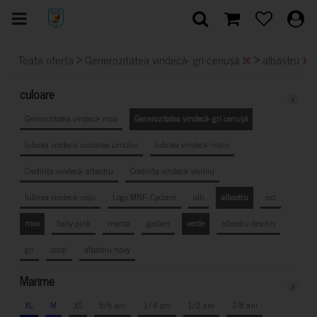
>
>
Toata oferta
Generozitatea vindecă- gri cenușă
albastru
culoare
x
Generozitatea vindecă- mov
Generozitatea vindecă- gri cenușă
Iubirea vindecă- culoarea untului
Iubirea vindecă- maro
Credința vindecă- albastru
Credința vindecă- vișiniu
Iubirea vindecă- roșu
Logo MNF- Cyclam
alb
albastru
roz
mov
baby pink
mentă
galben
verde
albastru deschis
gri
coral
albastru navy
Marime
x
XL
M
XS
5/6 ani
3/4 ani
1/2 ani
7/8 ani