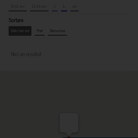
10-12 ani
12-14 ani
S
L
xxl
Sortare
Cele mai noi
Pret
Denumire
Nici un rezultat
-