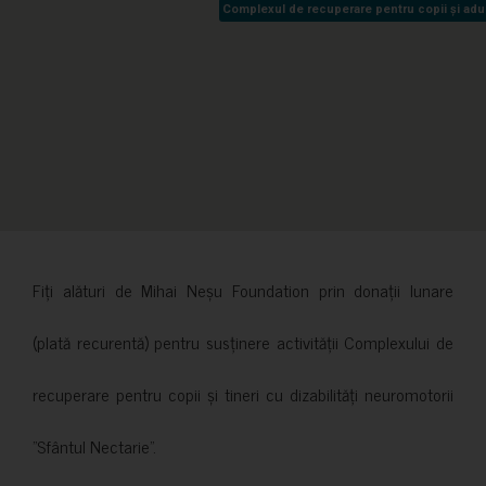
Complexul de recuperare pentru copii și adult
Complexul de recuperare pentru copii și adult
Fiți alături de Mihai Neșu Foundation prin donații lunare
(plată recurentă) pentru susținere activității Complexului de
recuperare pentru copii și tineri cu dizabilități neuromotorii
”Sfântul Nectarie”.