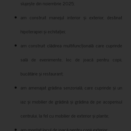
slujește din noiembrie 2025;
am construit manejul interior și exterior, destinat
hipoterapiei și echitației;
am construit clădirea multifuncțională care cuprinde
sală de evenimente, loc de joacă pentru copii,
bucătărie și restaurant;
am amenajat grădina senzorială, care cuprinde și un
iaz și mobilier de grădină și grădina de pe acoperisul
centrului, la fel cu mobilier de exterior și plante;
am montat locul de joacă pentru copii exterior;