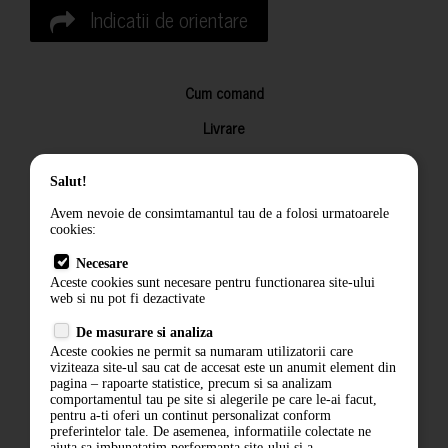
Indicatii de orientare
Cum comand
Livrare
Returnarea produselor
Salut!
Termeni si conditii
Avem nevoie de consimtamantul tau de a folosi urmatoarele
Contact
cookies:
ANPC
Necesare
Aceste cookies sunt necesare pentru functionarea site-ului
Termeni si conditii
web si nu pot fi dezactivate
De masurare si analiza
Politica de confidentialitate
Aceste cookies ne permit sa numaram utilizatorii care
viziteaza site-ul sau cat de accesat este un anumit element din
ANPC
pagina – rapoarte statistice, precum si sa analizam
comportamentul tau pe site si alegerile pe care le-ai facut,
pentru a-ti oferi un continut personalizat conform
preferintelor tale. De asemenea, informatiile colectate ne
ajuta sa imbunatatim performanta site-ului si a