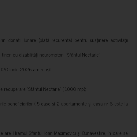
in donații lunare (plată recurentă) pentru susținere activității
ineri cu dizabilități neuromotorii ”Sfântul Nectarie”.
e 2020-iunie 2026 am reușit:
de recuperare ”Sfântul Nectarie” ( 1000 mp);
le beneficiarilor ( 5 case și 2 apartamente și casa nr 8 este la
ce are Hramul Sfântul Ioan Maximovici și Bunavestire, în care se