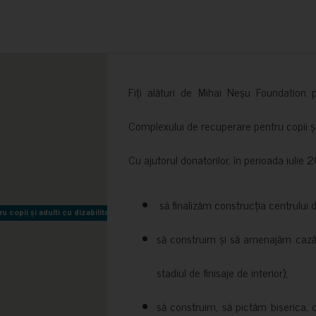
Fiți alături de Mihai Neșu Foundation pr
Complexului de recuperare pentru copii și t
Cu ajutorul donatorilor, în perioada iuli
să finalizăm construcția centrului 
copii și adulti cu dizabilitati neuromotorii Sfântul Nectarie
copii și adulti cu dizabilitati neuromotorii Sfântul Nectarie
să construim și să amenajăm cazări
stadiul de finisaje de interior);
să construim, să pictăm biserica, 