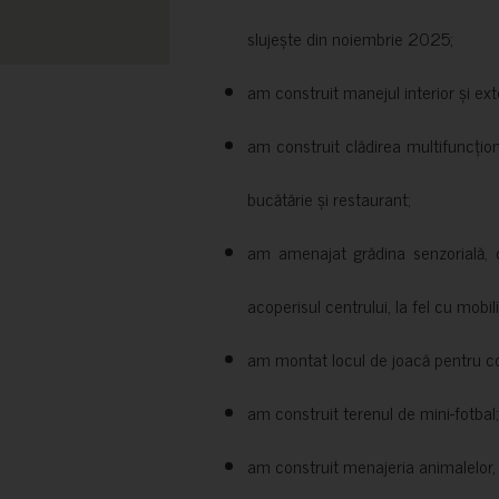
slujește din noiembrie 2025;
am construit manejul interior și exte
am construit clădirea multifuncțio
bucătărie și restaurant;
am amenajat grădina senzorială, c
acoperisul centrului, la fel cu mobili
am montat locul de joacă pentru cop
am construit terenul de mini-fotbal;
am construit menajeria animalelor, cu