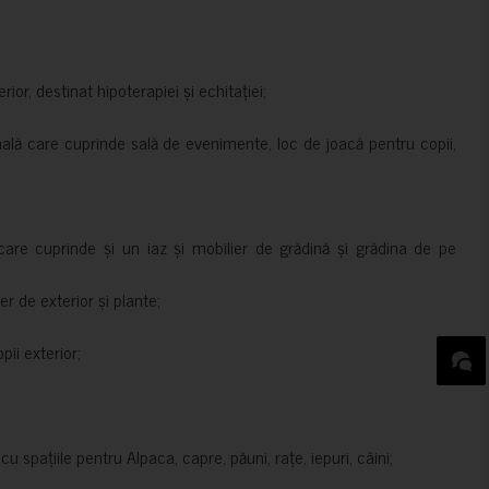
rior, destinat hipoterapiei și echitației;
nală care cuprinde sală de evenimente, loc de joacă pentru copii,
are cuprinde și un iaz și mobilier de grădină și grădina de pe
er de exterior și plante;
ii exterior;
 spațiile pentru Alpaca, capre, păuni, rațe, iepuri, câini;