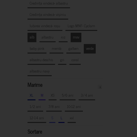
Credința vindecă- albastru
Credința vindecă- vișiniu
Iubirea vindecă- roșu
Logo MNF- Cyclam
alb
albastru
roz
mov
baby pink
mentă
galben
verde
albastru deschis
gri
coral
albastru navy
Marime
x
XL
M
XS
5/6 ani
3/4 ani
1/2 ani
7/8 ani
10-12 ani
12-14 ani
S
L
xxl
Sortare