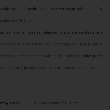
i este dificil, atât pentru că noi nu avem locuri suficiente, cât și
meni care să îi ajute.
mai real mod la ușurarea suferinței persoanelor paralizate și a
ii calitative la cele mai mici costuri pentru pacienți și ne ajutați pe
 venim în întâmpinarea nevoilor lor. Nu ezitați să îi ajutați pe cei
accidentelor și pe copiii nevinovati care s-au născut cu probleme
info@mnf.ro
Str. Aron Pumnul, nr 19, Cihei