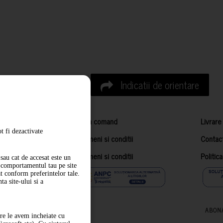
Indicatii de orientare
Cum comand
Livrare
t fi dezactivate
Termeni si conditii
Contac
Termeni si conditii
Politic
sau cat de accesat este un
m comportamentul tau pe site
at conform preferintelor tale.
a site-ului si a
ABON
are le avem incheiate cu