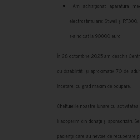
Am achiziționat aparatura medi
electrostimulare: Stiwell și RT300, 
s-a ridicat la 90000 euro.
În 28 octombrie 2025 am deschis Centrul
cu dizabilități și aproximativ 70 de adul
încetare, cu grad maxim de ocupare.
Cheltuielile noastre lunare cu activitate
îi acoperim din donații și sponsorizări. S
pacienții care au nevoie de recuperare p