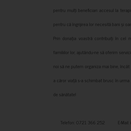
pentru mulți beneficiari accesul la terapi
pentru că îngrijirea lor necesită bani și oa
Prin donația voastră contribuiți în cel 
familiilor lor, ajutându-ne să oferim servic
noi să ne putem organiza mai bine, încât să
a căror viață s-a schimbat brusc în urma 
de sănătate!
Telefon: 0721 366 252 E-Mail: