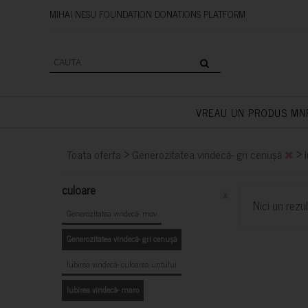
MIHAI NESU FOUNDATION DONAT
VREAU UN PRODUS MN
>
>
Toata oferta
Generozitatea vindecă- gri cenușă
culoare
x
Nici un rezul
Generozitatea vindecă- mov
Generozitatea vindecă- gri cenușă
Iubirea vindecă- culoarea untului
Iubirea vindecă- maro