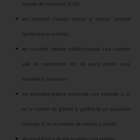
slujește din noiembrie 2025;
am construit manejul interior și exterior, destinat
hipoterapiei și echitației;
am construit clădirea multifuncțională care cuprinde
sală de evenimente, loc de joacă pentru copii,
bucătărie și restaurant;
am amenajat grădina senzorială, care cuprinde și un
iaz și mobilier de grădină și grădina de pe acoperisul
centrului, la fel cu mobilier de exterior și plante;
am montat locul de joacă pentru copii exterior;