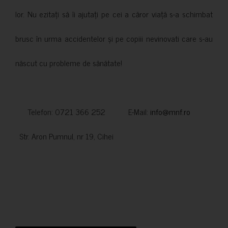
lor. Nu ezitați să îi ajutați pe cei a căror viață s-a schimbat
brusc în urma accidentelor și pe copiii nevinovati care s-au
născut cu probleme de sănătate!
Telefon: 0721 366 252 E-Mail:
info@mnf.ro
Str. Aron Pumnul, nr 19, Cihei