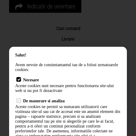
Indicatii de orientare
Cum comand
Livrare
Returnarea produselor
Salut!
Termeni si conditii
Avem nevoie de consimtamantul tau de a folosi urmatoarele
Contact
cookies:
ANPC
Necesare
Aceste cookies sunt necesare pentru functionarea site-ului
Termeni si conditii
web si nu pot fi dezactivate
De masurare si analiza
Politica de confidentialitate
Aceste cookies ne permit sa numaram utilizatorii care
viziteaza site-ul sau cat de accesat este un anumit element din
ANPC
pagina – rapoarte statistice, precum si sa analizam
comportamentul tau pe site si alegerile pe care le-ai facut,
pentru a-ti oferi un continut personalizat conform
preferintelor tale. De asemenea, informatiile colectate ne
ajuta sa imbunatatim performanta site-ului si a