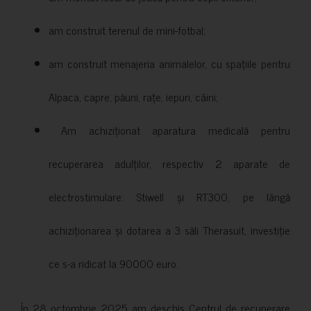
am construit terenul de mini-fotbal;
am construit menajeria animalelor, cu spațiile pentru
Alpaca, capre, păuni, rațe, iepuri, câini;
Am achiziționat aparatura medicală pentru
recuperarea adulților, respectiv 2 aparate de
electrostimulare: Stiwell și RT300, pe lângă
achiziționarea și dotarea a 3 săli Therasuit, investiție
ce s-a ridicat la 90000 euro.
În 28 octombrie 2025 am deschis Centrul de recuperare