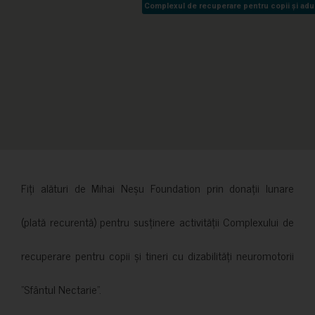
Complexul de recuperare pentru copii și adult
Complexul de recuperare pentru copii și adult
Fiți alături de Mihai Neșu Foundation prin donații lunare
(plată recurentă) pentru susținere activității Complexului de
recuperare pentru copii și tineri cu dizabilități neuromotorii
”Sfântul Nectarie”.