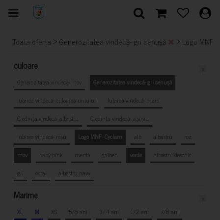
>
>
Toata oferta
Generozitatea vindecă- gri cenușă
Logo MNF-
culoare
x
Generozitatea vindecă- mov
Generozitatea vindecă- gri cenușă
Iubirea vindecă- culoarea untului
Iubirea vindecă- maro
Credința vindecă- albastru
Credința vindecă- vișiniu
Iubirea vindecă- roșu
Logo MNF- Cyclam
alb
albastru
roz
mov
baby pink
mentă
galben
verde
albastru deschis
gri
coral
albastru navy
Marime
x
XL
M
XS
5/6 ani
3/4 ani
1/2 ani
7/8 ani