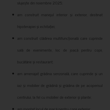
slujește din noiembrie 2025;
am construit manejul interior și exterior, destinat
hipoterapiei și echitației;
am construit clădirea multifuncțională care cuprinde
sală de evenimente, loc de joacă pentru copii,
bucătărie și restaurant;
am amenajat grădina senzorială, care cuprinde și un
iaz și mobilier de grădină și grădina de pe acoperisul
centrului, la fel cu mobilier de exterior și plante;
am montat locul de joacă pentru copii exterior;