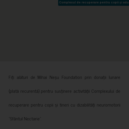
Complexul de recuperare pentru copii și adult
Complexul de recuperare pentru copii și adult
Fiți alături de Mihai Neșu Foundation prin donații lunare
(plată recurentă) pentru susținere activității Complexului de
recuperare pentru copii și tineri cu dizabilități neuromotorii
”Sfântul Nectarie”.