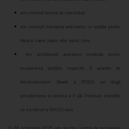
am construit terenul de mini-fotbal;
am construit menajeria animalelor, cu spațiile pentru
Alpaca, capre, păuni, rațe, iepuri, câini;
Am achiziționat aparatura medicală pentru
recuperarea adulților, respectiv 2 aparate de
electrostimulare: Stiwell și RT300, pe lângă
achiziționarea și dotarea a 3 săli Therasuit, investiție
ce s-a ridicat la 90000 euro.
În 28 octombrie 2025 am deschis Centrul de recuperare