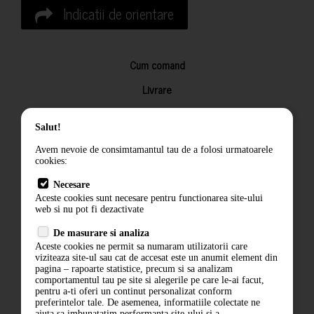
Indicatii de orientare
Cum comand
Livrare
Returnarea produselor
Salut!
Termeni si conditii
Avem nevoie de consimtamantul tau de a folosi urmatoarele
Contact
cookies:
ANPC
Necesare
Aceste cookies sunt necesare pentru functionarea site-ului
Termeni si conditii
web si nu pot fi dezactivate
De masurare si analiza
Politica de confidentialitate
Aceste cookies ne permit sa numaram utilizatorii care
viziteaza site-ul sau cat de accesat este un anumit element din
ANPC
pagina – rapoarte statistice, precum si sa analizam
comportamentul tau pe site si alegerile pe care le-ai facut,
pentru a-ti oferi un continut personalizat conform
preferintelor tale. De asemenea, informatiile colectate ne
ajuta sa imbunatatim performanta site-ului si a