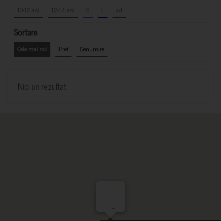
10-12 ani
12-14 ani
S
L
xxl
Sortare
Cele mai noi
Pret
Denumire
Nici un rezultat
-