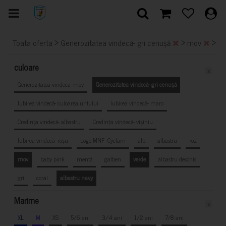
>
>
>
Toata oferta
Generozitatea vindecă- gri cenușă
mov
ve
culoare
x
Generozitatea vindecă- mov
Generozitatea vindecă- gri cenușă
Iubirea vindecă- culoarea untului
Iubirea vindecă- maro
Credința vindecă- albastru
Credința vindecă- vișiniu
Iubirea vindecă- roșu
Logo MNF- Cyclam
alb
albastru
roz
mov
baby pink
mentă
galben
verde
albastru deschis
gri
coral
albastru navy
Marime
x
XL
M
XS
5/6 ani
3/4 ani
1/2 ani
7/8 ani