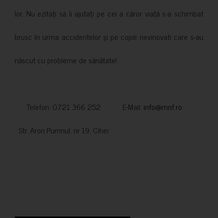
lor. Nu ezitați să îi ajutați pe cei a căror viață s-a schimbat
brusc în urma accidentelor și pe copiii nevinovati care s-au
născut cu probleme de sănătate!
Telefon: 0721 366 252 E-Mail:
info@mnf.ro
Str. Aron Pumnul, nr 19, Cihei