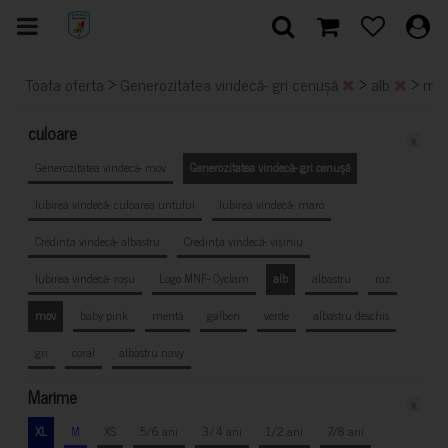
>
>
>
Toata oferta
Generozitatea vindecă- gri cenușă
alb
mo
culoare
x
Generozitatea vindecă- mov
Generozitatea vindecă- gri cenușă
Iubirea vindecă- culoarea untului
Iubirea vindecă- maro
Credința vindecă- albastru
Credința vindecă- vișiniu
Iubirea vindecă- roșu
Logo MNF- Cyclam
alb
albastru
roz
mov
baby pink
mentă
galben
verde
albastru deschis
gri
coral
albastru navy
Marime
x
XL
M
XS
5/6 ani
3/4 ani
1/2 ani
7/8 ani