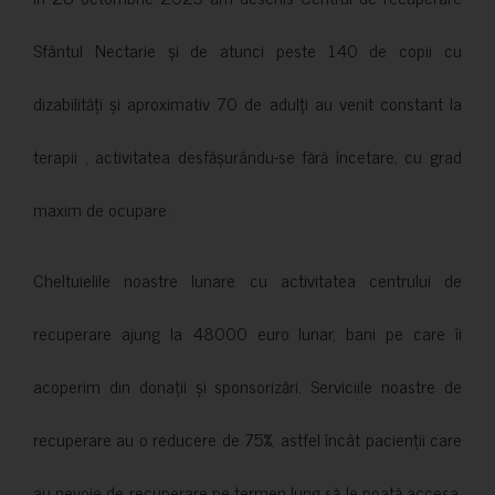
Sfântul Nectarie și de atunci peste 140 de copii cu
dizabilități și aproximativ 70 de adulți au venit constant la
terapii , activitatea desfășurându-se fără încetare, cu grad
maxim de ocupare.
Cheltuielile noastre lunare cu activitatea centrului de
recuperare ajung la 48000 euro lunar, bani pe care îi
acoperim din donații și sponsorizări. Serviciile noastre de
recuperare au o reducere de 75%, astfel încât pacienții care
au nevoie de recuperare pe termen lung să le poată accesa.