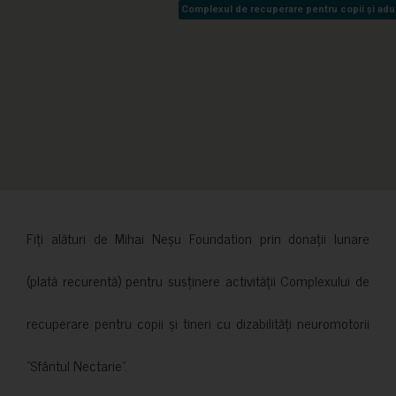
Complexul de recuperare pentru copii și adult
Complexul de recuperare pentru copii și adult
Fiți alături de Mihai Neșu Foundation prin donații lunare
(plată recurentă) pentru susținere activității Complexului de
recuperare pentru copii și tineri cu dizabilități neuromotorii
”Sfântul Nectarie”.