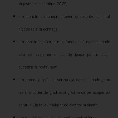
slujește din noiembrie 2025;
am construit manejul interior și exterior, destinat
hipoterapiei și echitației;
am construit clădirea multifuncțională care cuprinde
sală de evenimente, loc de joacă pentru copii,
bucătărie și restaurant;
am amenajat grădina senzorială, care cuprinde și un
iaz și mobilier de grădină și grădina de pe acoperisul
centrului, la fel cu mobilier de exterior și plante;
am montat locul de joacă pentru copii exterior;