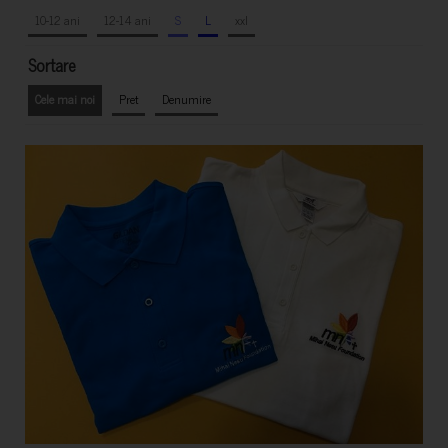
10-12 ani
12-14 ani
S
L
xxl
Sortare
Cele mai noi
Pret
Denumire