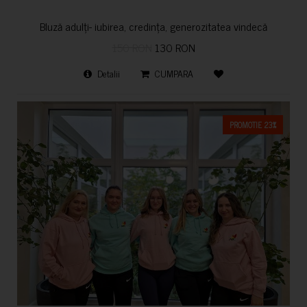
Bluză adulți- iubirea, credința, generozitatea vindecă
150 RON
130 RON
Detalii
CUMPARA
PROMOTIE 23%