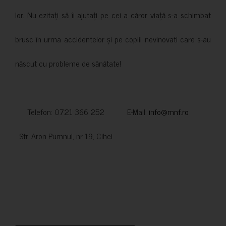
lor. Nu ezitați să îi ajutați pe cei a căror viață s-a schimbat
brusc în urma accidentelor și pe copiii nevinovati care s-au
născut cu probleme de sănătate!
Telefon: 0721 366 252 E-Mail:
info@mnf.ro
Str. Aron Pumnul, nr 19, Cihei