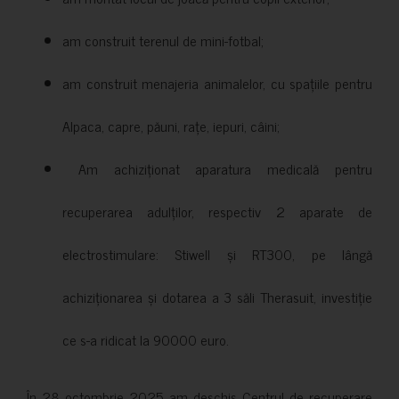
am construit terenul de mini-fotbal;
am construit menajeria animalelor, cu spațiile pentru
Alpaca, capre, păuni, rațe, iepuri, câini;
Am achiziționat aparatura medicală pentru
recuperarea adulților, respectiv 2 aparate de
electrostimulare: Stiwell și RT300, pe lângă
achiziționarea și dotarea a 3 săli Therasuit, investiție
ce s-a ridicat la 90000 euro.
În 28 octombrie 2025 am deschis Centrul de recuperare