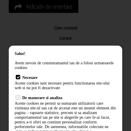
Indicatii de orientare
Cum comand
Livrare
Returnarea produselor
Salut!
Termeni si conditii
Avem nevoie de consimtamantul tau de a folosi urmatoarele
Contact
cookies:
ANPC
Necesare
Aceste cookies sunt necesare pentru functionarea site-ului
Termeni si conditii
web si nu pot fi dezactivate
De masurare si analiza
Politica de confidentialitate
Aceste cookies ne permit sa numaram utilizatorii care
viziteaza site-ul sau cat de accesat este un anumit element din
ANPC
pagina – rapoarte statistice, precum si sa analizam
comportamentul tau pe site si alegerile pe care le-ai facut,
pentru a-ti oferi un continut personalizat conform
preferintelor tale. De asemenea, informatiile colectate ne