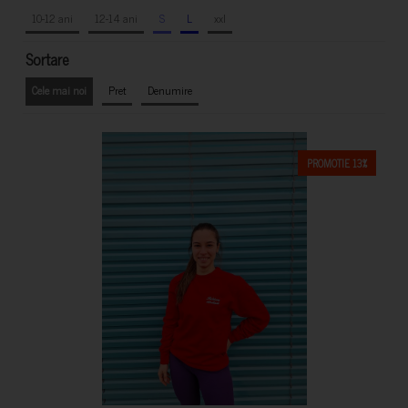
10-12 ani
12-14 ani
S
L
xxl
Sortare
Cele mai noi
Pret
Denumire
PROMOTIE 13%