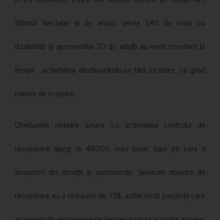
Sfântul Nectarie și de atunci peste 140 de copii cu
dizabilități și aproximativ 70 de adulți au venit constant la
terapii , activitatea desfășurându-se fără încetare, cu grad
maxim de ocupare.
Cheltuielile noastre lunare cu activitatea centrului de
recuperare ajung la 48000 euro lunar, bani pe care îi
acoperim din donații și sponsorizări. Serviciile noastre de
recuperare au o reducere de 75%, astfel încât pacienții care
au nevoie de recuperare pe termen lung să le poată accesa.