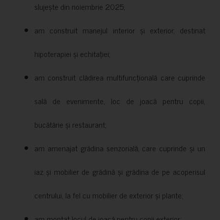
slujește din noiembrie 2025;
am construit manejul interior și exterior, destinat
hipoterapiei și echitației;
am construit clădirea multifuncțională care cuprinde
sală de evenimente, loc de joacă pentru copii,
bucătărie și restaurant;
am amenajat grădina senzorială, care cuprinde și un
iaz și mobilier de grădină și grădina de pe acoperisul
centrului, la fel cu mobilier de exterior și plante;
am montat locul de joacă pentru copii exterior;