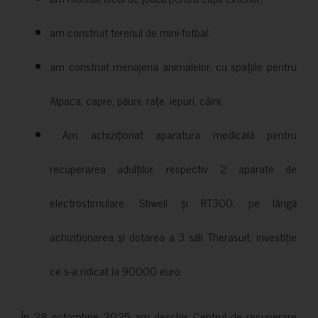
am construit terenul de mini-fotbal;
am construit menajeria animalelor, cu spațiile pentru
Alpaca, capre, păuni, rațe, iepuri, câini;
Am achiziționat aparatura medicală pentru
recuperarea adulților, respectiv 2 aparate de
electrostimulare: Stiwell și RT300, pe lângă
achiziționarea și dotarea a 3 săli Therasuit, investiție
ce s-a ridicat la 90000 euro.
În 28 octombrie 2025 am deschis Centrul de recuperare