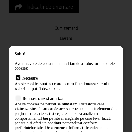
Indicatii de orientare
Cum comand
Livrare
Returnarea produselor
Salut!
Termeni si conditii
Avem nevoie de consimtamantul tau de a folosi urmatoarele
Contact
cookies:
ANPC
Necesare
Aceste cookies sunt necesare pentru functionarea site-ului
Termeni si conditii
web si nu pot fi dezactivate
Politica de confidentialitate
De masurare si analiza
Aceste cookies ne permit sa numaram utilizatorii care
ANPC
viziteaza site-ul sau cat de accesat este un anumit element din
pagina – rapoarte statistice, precum si sa analizam
comportamentul tau pe site si alegerile pe care le-ai facut,
pentru a-ti oferi un continut personalizat conform
preferintelor tale. De asemenea, informatiile colectate ne