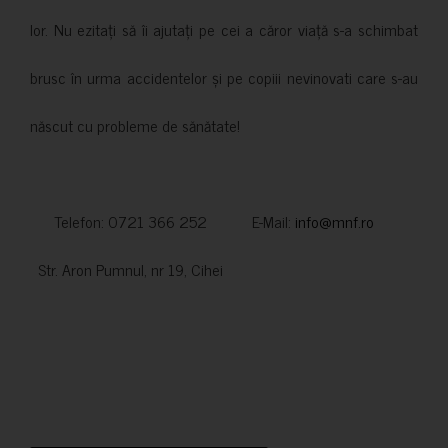
lor. Nu ezitați să îi ajutați pe cei a căror viață s-a schimbat
brusc în urma accidentelor și pe copiii nevinovati care s-au
născut cu probleme de sănătate!
Telefon: 0721 366 252 E-Mail:
info@mnf.ro
Str. Aron Pumnul, nr 19, Cihei