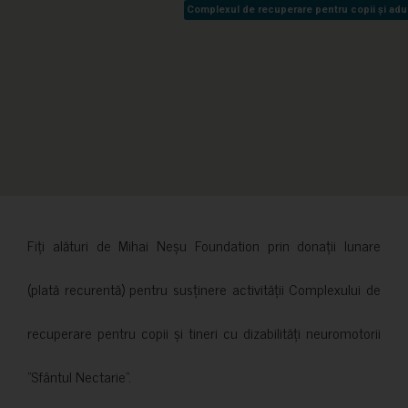
Complexul de recuperare pentru copii și adult
Complexul de recuperare pentru copii și adult
Fiți alături de Mihai Neșu Foundation prin donații lunare
(plată recurentă) pentru susținere activității Complexului de
recuperare pentru copii și tineri cu dizabilități neuromotorii
”Sfântul Nectarie”.