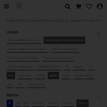
>
>
>
Toata oferta
Generozitatea vindecă- gri cenușă
mov
ga
culoare
x
Generozitatea vindecă- mov
Generozitatea vindecă- gri cenușă
Iubirea vindecă- culoarea untului
Iubirea vindecă- maro
Credința vindecă- albastru
Credința vindecă- vișiniu
Iubirea vindecă- roșu
Logo MNF- Cyclam
alb
albastru
roz
mov
baby pink
mentă
galben
verde
albastru deschis
gri
coral
albastru navy
Marime
x
XL
M
XS
5/6 ani
3/4 ani
1/2 ani
7/8 ani