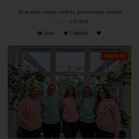
Bluză adulți- iubirea, credința, generozitatea vindecă
150 RON
130 RON
Detalii
CUMPARA
PROMOTIE 23%