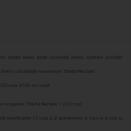
in donații lunare (plată recurentă) pentru susținere activității
ineri cu dizabilități neuromotorii ”Sfântul Nectarie”.
e 2020-iunie 2026 am reușit:
de recuperare ”Sfântul Nectarie” ( 1000 mp);
le beneficiarilor ( 5 case și 2 apartamente și casa nr 8 este la