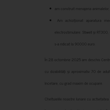
am construit menajeria animalelor, cu
Am achiziționat aparatura medi
electrostimulare: Stiwell și RT300, 
s-a ridicat la 90000 euro.
În 28 octombrie 2025 am deschis Centrul
cu dizabilități și aproximativ 70 de adul
încetare, cu grad maxim de ocupare.
Cheltuielile noastre lunare cu activitate