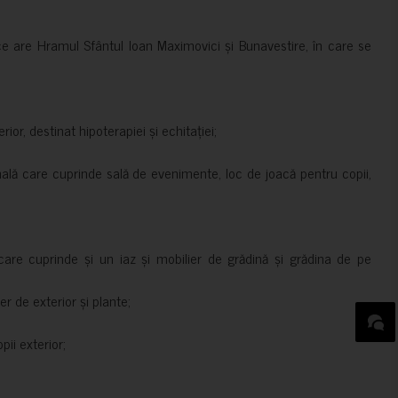
ce are Hramul Sfântul Ioan Maximovici și Bunavestire, în care se
rior, destinat hipoterapiei și echitației;
nală care cuprinde sală de evenimente, loc de joacă pentru copii,
are cuprinde și un iaz și mobilier de grădină și grădina de pe
er de exterior și plante;
ii exterior;