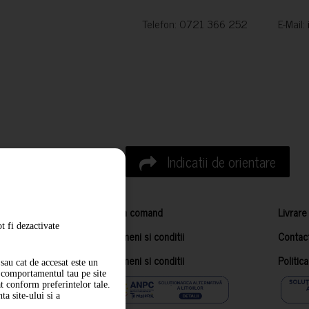
Telefon: 0721 366 252 E-Mail:
Indicatii de orientare
Cum comand
Livrare
t fi dezactivate
Termeni si conditii
Contac
Termeni si conditii
Politic
sau cat de accesat este un
m comportamentul tau pe site
at conform preferintelor tale.
a site-ului si a