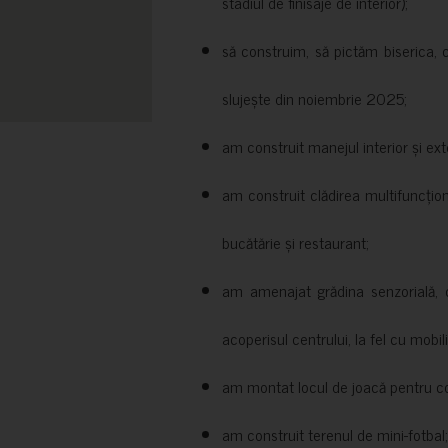
stadiul de finisaje de interior);
să construim, să pictăm biserica, 
slujește din noiembrie 2025;
am construit manejul interior și exte
am construit clădirea multifuncțio
bucătărie și restaurant;
am amenajat grădina senzorială, c
acoperisul centrului, la fel cu mobili
am montat locul de joacă pentru cop
am construit terenul de mini-fotbal;