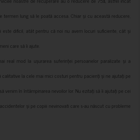
erviciile noastre de recuperare au o reducere de 75%, astfel încât
e termen lung să le poată accesa. Chiar și cu această reducere,
i este dificil, atât pentru că noi nu avem locuri suficiente, cât și
meni care să îi ajute.
mai real mod la ușurarea suferinței persoanelor paralizate și a
ii calitative la cele mai mici costuri pentru pacienți și ne ajutați pe
 venim în întâmpinarea nevoilor lor. Nu ezitați să îi ajutați pe cei
accidentelor și pe copiii nevinovati care s-au născut cu probleme