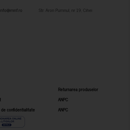
info@mnf.ro
Str. Aron Pumnul, nr 19, Cihei
Returnarea produselor
t
ANPC
a de confidentialitate
ANPC