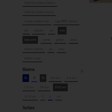
Credința vindecă- albastru
Credința vindecă- vișiniu
Iubirea vindecă- roșu
Logo MNF- Cyclam
alb
albastru
roz
mov
baby pink
mentă
galben
verde
albastru deschis
gri
coral
albastru navy
Marime
x
XL
M
XS
5/6 ani
3/4 ani
1/2 ani
7/8 ani
10-12 ani
12-14 ani
S
L
xxl
Sortare