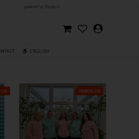
d by Shopia.ro
ONTACT
ENGLISH
 13%
PROMOTIE 23%
CUMPARA