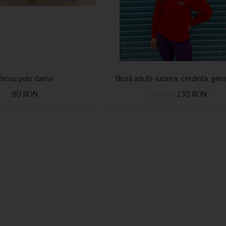
Tricou polo dama
Bluză adulți- iubirea, credința, ge
90 RON
150 RON
130 RON