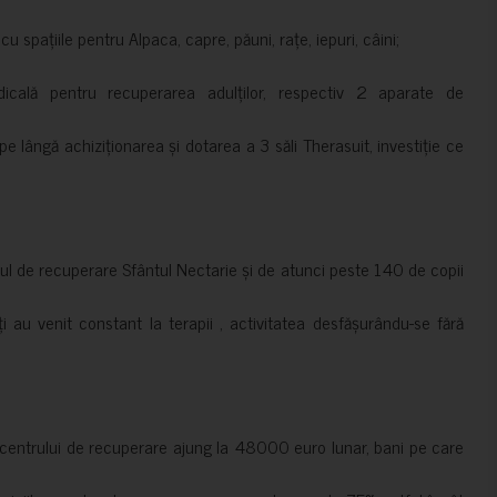
 spațiile pentru Alpaca, capre, păuni, rațe, iepuri, câini;
cală pentru recuperarea adulților, respectiv 2 aparate de
pe lângă achiziționarea și dotarea a 3 săli Therasuit, investiție ce
 de recuperare Sfântul Nectarie și de atunci peste 140 de copii
ți au venit constant la terapii , activitatea desfășurându-se fără
a centrului de recuperare ajung la 48000 euro lunar, bani pe care