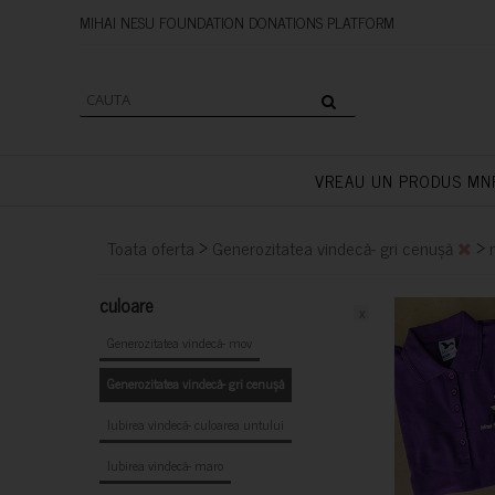
MIHAI NESU FOUNDATION DONAT
VREAU UN PRODUS MN
>
>
Toata oferta
Generozitatea vindecă- gri cenușă
culoare
x
Generozitatea vindecă- mov
Generozitatea vindecă- gri cenușă
Iubirea vindecă- culoarea untului
Iubirea vindecă- maro