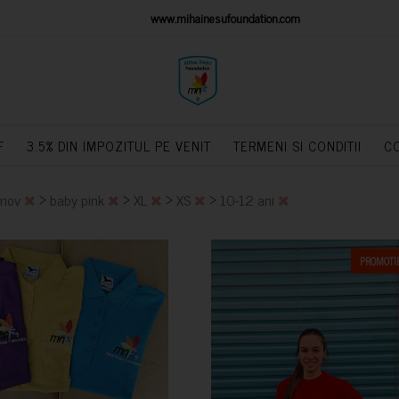
IONS PLATFORM
www.mihainesufoundation.com
powere
F
3.5% DIN IMPOZITUL PE VENIT
TERMENI SI CONDITII
C
>
>
>
>
mov
baby pink
XL
XS
10-12 ani
PROMOTIE
CUMPARA
CUMPARA