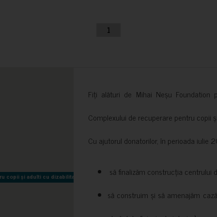
1
Fiți alături de Mihai Neșu Foundation pr
Complexului de recuperare pentru copii și t
Cu ajutorul donatorilor, în perioada iuli
să finalizăm construcția centrului 
copii și adulti cu dizabilitati neuromotorii Sfântul Nectarie
copii și adulti cu dizabilitati neuromotorii Sfântul Nectarie
să construim și să amenajăm cazări