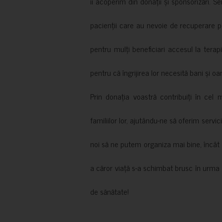
îi acoperim din donații și sponsorizări. S
pacienții care au nevoie de recuperare p
pentru mulți beneficiari accesul la terapi
pentru că îngrijirea lor necesită bani și oa
Prin donația voastră contribuiți în cel 
familiilor lor, ajutându-ne să oferim servic
noi să ne putem organiza mai bine, încât să
a căror viață s-a schimbat brusc în urma 
de sănătate!