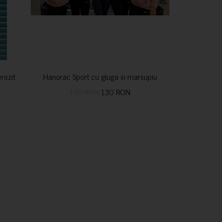
nerozitatea vindecă
Hanorac Sport cu gluga si marsupiu
170 RON
130 RON