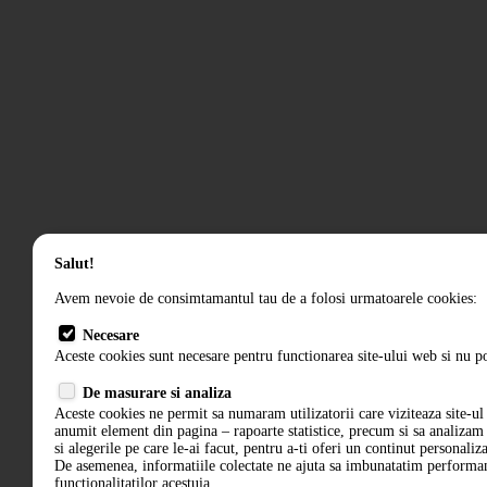
Salut!
Avem nevoie de consimtamantul tau de a folosi urmatoarele cookies:
Necesare
Aceste cookies sunt necesare pentru functionarea site-ului web si nu po
De masurare si analiza
Aceste cookies ne permit sa numaram utilizatorii care viziteaza site-ul 
anumit element din pagina – rapoarte statistice, precum si sa analiza
si alegerile pe care le-ai facut, pentru a-ti oferi un continut personaliz
De asemenea, informatiile colectate ne ajuta sa imbunatatim performant
functionalitatilor acestuia.