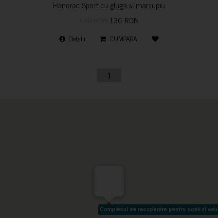
Hanorac Sport cu gluga si marsupiu
170 RON
130 RON
Detalii
CUMPARA
1
-
Complexul de recuperare pentru copii și adult
Complexul de recuperare pentru copii și adult