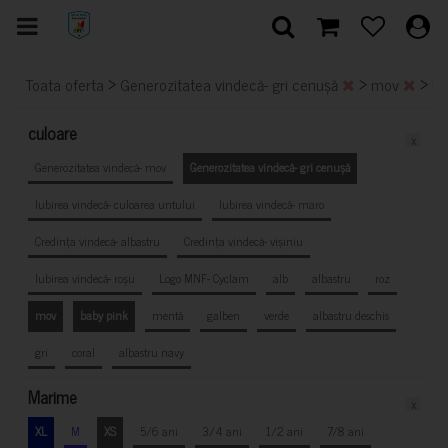
>
>
>
Toata oferta
Generozitatea vindecă- gri cenușă
mov
ba
culoare
x
Generozitatea vindecă- mov
Generozitatea vindecă- gri cenușă
Iubirea vindecă- culoarea untului
Iubirea vindecă- maro
Credința vindecă- albastru
Credința vindecă- vișiniu
Iubirea vindecă- roșu
Logo MNF- Cyclam
alb
albastru
roz
mov
baby pink
mentă
galben
verde
albastru deschis
gri
coral
albastru navy
Marime
x
XL
M
XS
5/6 ani
3/4 ani
1/2 ani
7/8 ani