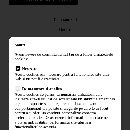
Cum comand
Livrare
Returnarea produselor
Salut!
Termeni si conditii
Avem nevoie de consimtamantul tau de a folosi urmatoarele
Contact
cookies:
ANPC
Necesare
Aceste cookies sunt necesare pentru functionarea site-ului
Termeni si conditii
web si nu pot fi dezactivate
De masurare si analiza
Politica de confidentialitate
Aceste cookies ne permit sa numaram utilizatorii care
viziteaza site-ul sau cat de accesat este un anumit element din
ANPC
pagina – rapoarte statistice, precum si sa analizam
comportamentul tau pe site si alegerile pe care le-ai facut,
pentru a-ti oferi un continut personalizat conform
preferintelor tale. De asemenea, informatiile colectate ne
ajuta sa imbunatatim performanta site-ului si a
functionalitatilor acestuia.