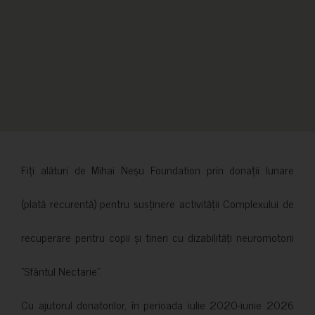
Fiți alături de Mihai Neșu Foundation prin donații lunare
(plată recurentă) pentru susținere activității Complexului de
recuperare pentru copii și tineri cu dizabilități neuromotorii
”Sfântul Nectarie”.
Cu ajutorul donatorilor, în perioada iulie 2020-iunie 2026