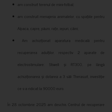
am construit terenul de mini-fotbal;
am construit menajeria animalelor, cu spațiile pentru
Alpaca, capre, păuni, rațe, iepuri, câini;
Am achiziționat aparatura medicală pentru
recuperarea adulților, respectiv 2 aparate de
electrostimulare: Stiwell și RT300, pe lângă
achiziționarea și dotarea a 3 săli Therasuit, investiție
ce s-a ridicat la 90000 euro.
În 28 octombrie 2025 am deschis Centrul de recuperare