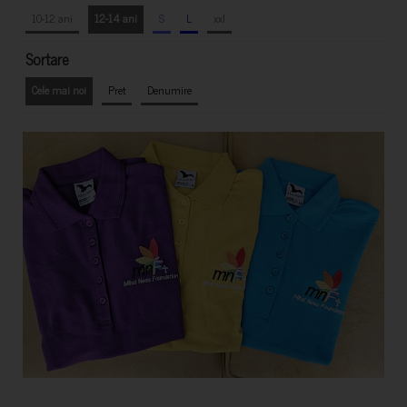
10-12 ani
12-14 ani
S
L
xxl
Sortare
Cele mai noi
Pret
Denumire