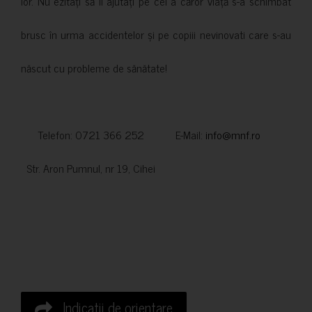
lor. Nu ezitați să îi ajutați pe cei a căror viață s-a schimbat
brusc în urma accidentelor și pe copiii nevinovati care s-au
născut cu probleme de sănătate!
Telefon: 0721 366 252 E-Mail:
info@mnf.ro
Str. Aron Pumnul, nr 19, Cihei
Indicatii de orientare