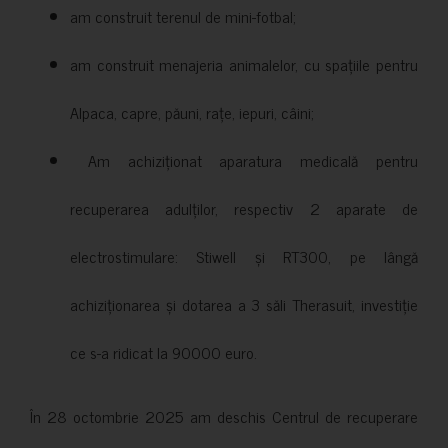
am construit terenul de mini-fotbal;
am construit menajeria animalelor, cu spațiile pentru
Alpaca, capre, păuni, rațe, iepuri, câini;
Am achiziționat aparatura medicală pentru
recuperarea adulților, respectiv 2 aparate de
electrostimulare: Stiwell și RT300, pe lângă
achiziționarea și dotarea a 3 săli Therasuit, investiție
ce s-a ridicat la 90000 euro.
În 28 octombrie 2025 am deschis Centrul de recuperare