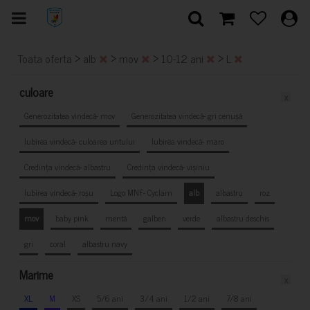
>
>
>
>
Toata oferta
alb
mov
10-12 ani
L
culoare
x
Generozitatea vindecă- mov
Generozitatea vindecă- gri cenușă
Iubirea vindecă- culoarea untului
Iubirea vindecă- maro
Credința vindecă- albastru
Credința vindecă- vișiniu
Iubirea vindecă- roșu
Logo MNF- Cyclam
alb
albastru
roz
mov
baby pink
mentă
galben
verde
albastru deschis
gri
coral
albastru navy
Marime
x
XL
M
XS
5/6 ani
3/4 ani
1/2 ani
7/8 ani