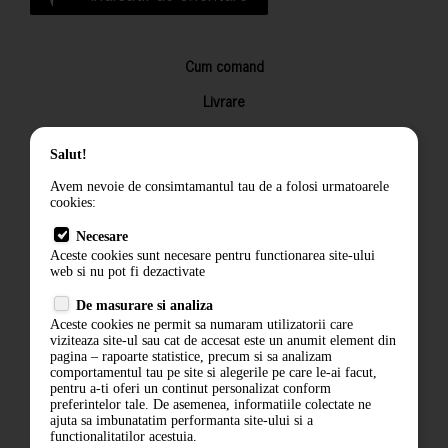
Cum comand
Livrare
Returnarea produselor
Salut!
Termeni si conditii
Avem nevoie de consimtamantul tau de a folosi urmatoarele
Contact
cookies:
ANPC
Necesare
Aceste cookies sunt necesare pentru functionarea site-ului
Termeni si conditii
web si nu pot fi dezactivate
Politica de confidentialitate
De masurare si analiza
Aceste cookies ne permit sa numaram utilizatorii care
ANPC
viziteaza site-ul sau cat de accesat este un anumit element din
pagina – rapoarte statistice, precum si sa analizam
comportamentul tau pe site si alegerile pe care le-ai facut,
pentru a-ti oferi un continut personalizat conform
preferintelor tale. De asemenea, informatiile colectate ne
ajuta sa imbunatatim performanta site-ului si a
functionalitatilor acestuia.