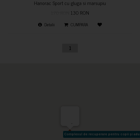
Hanorac Sport cu gluga si marsupiu
170 RON
130 RON
Detalii
CUMPARA
1
-
Complexul de recuperare pentru copii și adult
Complexul de recuperare pentru copii și adult