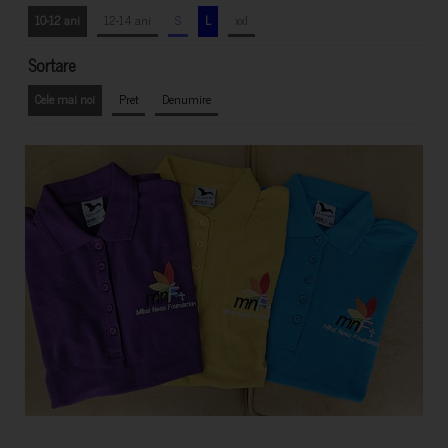
10-12 ani
12-14 ani
S
L
xxl
Sortare
Cele mai noi
Pret
Denumire