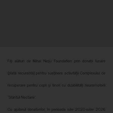
Fiți alături de Mihai Neșu Foundation prin donații lunare
(plată recurentă) pentru susținere activității Complexului de
recuperare pentru copii și tineri cu dizabilități neuromotorii
”Sfântul Nectarie”.
Cu ajutorul donatorilor, în perioada iulie 2020-iunie 2026