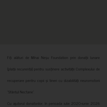
Fiți alături de Mihai Neșu Foundation prin donații lunare
(plată recurentă) pentru susținere activității Complexului de
recuperare pentru copii și tineri cu dizabilități neuromotorii
”Sfântul Nectarie”.
Cu ajutorul donatorilor, în perioada iulie 2020-iunie 2026