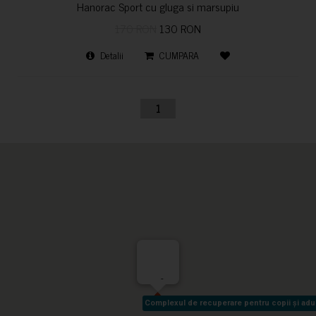
Hanorac Sport cu gluga si marsupiu
170 RON
130 RON
Detalii
CUMPARA
1
-
Complexul de recuperare pentru copii și adult
Complexul de recuperare pentru copii și adult