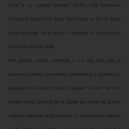
Chiar și cu această reducere, pentru mulți beneficiari
accesul la terapii este dificil, atât pentru că noi nu avem
locuri suficiente, cât și pentru că îngrijirea lor necesită bani
și oameni care să îi ajute.
Prin donația voastră contribuiți în cel mai real mod la
ușurarea suferinței persoanelor paralizate și a familiilor lor,
ajutându-ne să oferim servicii calitative la cele mai mici
costuri pentru pacienți și ne ajutați pe noi să ne putem
organiza mai bine, încât să venim în întâmpinarea nevoilor
lor. Nu ezitați să îi ajutați pe cei a căror viață s-a schimbat