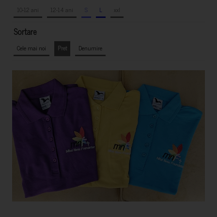
10-12 ani
12-14 ani
S
L
xxl
Sortare
Cele mai noi
Pret
Denumire