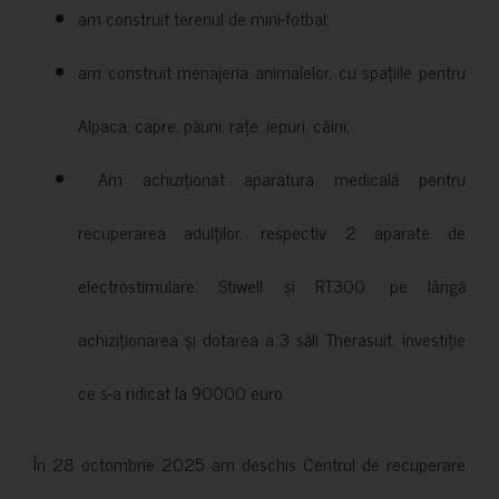
am construit terenul de mini-fotbal;
am construit menajeria animalelor, cu spațiile pentru
Alpaca, capre, păuni, rațe, iepuri, câini;
Am achiziționat aparatura medicală pentru
recuperarea adulților, respectiv 2 aparate de
electrostimulare: Stiwell și RT300, pe lângă
achiziționarea și dotarea a 3 săli Therasuit, investiție
ce s-a ridicat la 90000 euro.
În 28 octombrie 2025 am deschis Centrul de recuperare