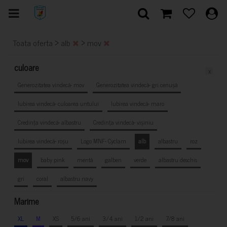
>
>
Toata oferta
alb
mov
culoare
x
Generozitatea vindecă- mov
Generozitatea vindecă- gri cenușă
Iubirea vindecă- culoarea untului
Iubirea vindecă- maro
Credința vindecă- albastru
Credința vindecă- vișiniu
Iubirea vindecă- roșu
Logo MNF- Cyclam
alb
albastru
roz
mov
baby pink
mentă
galben
verde
albastru deschis
gri
coral
albastru navy
Marime
XL
M
XS
5/6 ani
3/4 ani
1/2 ani
7/8 ani