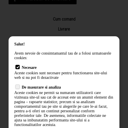
Cum comand
Livrare
Returnarea produselor
Salut!
Termeni si conditii
Avem nevoie de consimtamantul tau de a folosi urmatoarele
Contact
cookies:
ANPC
Necesare
Aceste cookies sunt necesare pentru functionarea site-ului
Termeni si conditii
web si nu pot fi dezactivate
Politica de confidentialitate
De masurare si analiza
Aceste cookies ne permit sa numaram utilizatorii care
ANPC
viziteaza site-ul sau cat de accesat este un anumit element din
pagina – rapoarte statistice, precum si sa analizam
comportamentul tau pe site si alegerile pe care le-ai facut,
pentru a-ti oferi un continut personalizat conform
preferintelor tale. De asemenea, informatiile colectate ne
ajuta sa imbunatatim performanta site-ului si a
functionalitatilor acestuia.