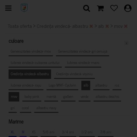
>
>
>
Toata oferta
Credința vindecă- albastru
alb
mov
culoare
x
Generozitatea vindecă- mov
Generozitatea vindecă- gri cenușă
Iubirea vindecă- culoarea untului
Iubirea vindecă- maro
Credința vindecă- albastru
Credința vindecă- vișiniu
Iubirea vindecă- roșu
Logo MNF- Cyclam
alb
albastru
roz
mov
baby pink
mentă
galben
verde
albastru deschis
gri
coral
albastru navy
Marime
XL
M
XS
5/6 ani
3/4 ani
1/2 ani
7/8 ani