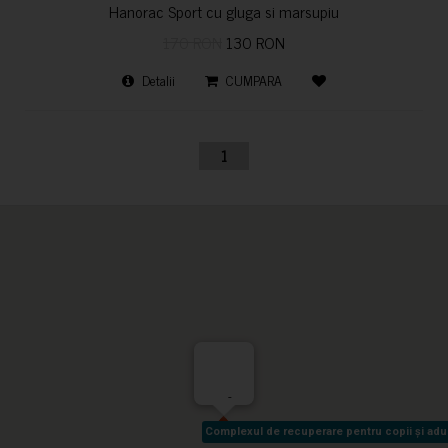
Hanorac Sport cu gluga si marsupiu
170 RON
130 RON
Detalii
CUMPARA
1
-
Complexul de recuperare pentru copii și adult
Complexul de recuperare pentru copii și adult