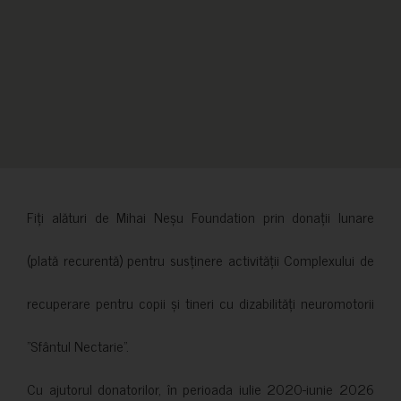
Fiți alături de Mihai Neșu Foundation prin donații lunare
(plată recurentă) pentru susținere activității Complexului de
recuperare pentru copii și tineri cu dizabilități neuromotorii
”Sfântul Nectarie”.
Cu ajutorul donatorilor, în perioada iulie 2020-iunie 2026