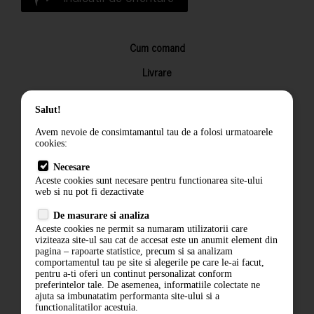
Cum comand
Livrare
Returnarea produselor
Salut!
Termeni si conditii
Avem nevoie de consimtamantul tau de a folosi urmatoarele
Contact
cookies:
ANPC
Necesare
Aceste cookies sunt necesare pentru functionarea site-ului
Termeni si conditii
web si nu pot fi dezactivate
Politica de confidentialitate
De masurare si analiza
Aceste cookies ne permit sa numaram utilizatorii care
ANPC
viziteaza site-ul sau cat de accesat este un anumit element din
pagina – rapoarte statistice, precum si sa analizam
comportamentul tau pe site si alegerile pe care le-ai facut,
pentru a-ti oferi un continut personalizat conform
preferintelor tale. De asemenea, informatiile colectate ne
ajuta sa imbunatatim performanta site-ului si a
functionalitatilor acestuia.