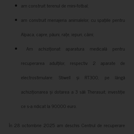
am construit terenul de mini-fotbal;
am construit menajeria animalelor, cu spațiile pentru
Alpaca, capre, păuni, rațe, iepuri, câini;
Am achiziționat aparatura medicală pentru
recuperarea adulților, respectiv 2 aparate de
electrostimulare: Stiwell și RT300, pe lângă
achiziționarea și dotarea a 3 săli Therasuit, investiție
ce s-a ridicat la 90000 euro.
În 28 octombrie 2025 am deschis Centrul de recuperare