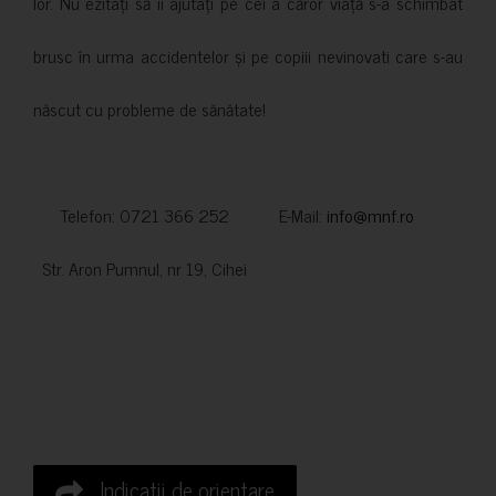
lor. Nu ezitați să îi ajutați pe cei a căror viață s-a schimbat
brusc în urma accidentelor și pe copiii nevinovati care s-au
născut cu probleme de sănătate!
Telefon: 0721 366 252 E-Mail:
info@mnf.ro
Str. Aron Pumnul, nr 19, Cihei
Indicatii de orientare