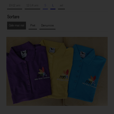
10-12 ani
12-14 ani
S
L
xxl
Sortare
Cele mai noi
Pret
Denumire