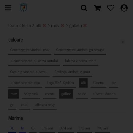
>
>
>
Toata oferta
alb
mov
galben
culoare
x
Generozitatea vindecă- mov
Generozitatea vindecă- gri cenușă
Iubirea vindecă- culoarea untului
Iubirea vindecă- maro
Credința vindecă- albastru
Credința vindecă- vișiniu
Iubirea vindecă- roșu
Logo MNF- Cyclam
alb
albastru
roz
mov
baby pink
mentă
galben
verde
albastru deschis
gri
coral
albastru navy
Marime
XL
M
XS
5/6 ani
3/4 ani
1/2 ani
7/8 ani