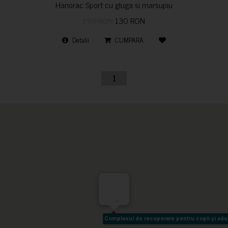
Hanorac Sport cu gluga si marsupiu
170 RON
130 RON
Detalii
CUMPARA
1
-
Complexul de recuperare pentru copii și adult
Complexul de recuperare pentru copii și adult