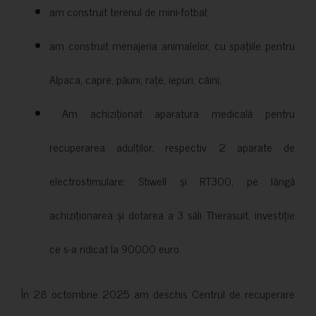
am construit terenul de mini-fotbal;
am construit menajeria animalelor, cu spațiile pentru
Alpaca, capre, păuni, rațe, iepuri, câini;
Am achiziționat aparatura medicală pentru
recuperarea adulților, respectiv 2 aparate de
electrostimulare: Stiwell și RT300, pe lângă
achiziționarea și dotarea a 3 săli Therasuit, investiție
ce s-a ridicat la 90000 euro.
În 28 octombrie 2025 am deschis Centrul de recuperare