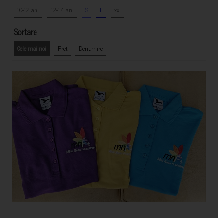
10-12 ani
12-14 ani
S
L
xxl
Sortare
Cele mai noi
Pret
Denumire