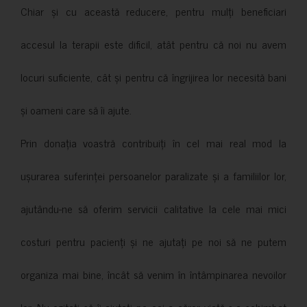
Chiar și cu această reducere, pentru mulți beneficiari
accesul la terapii este dificil, atât pentru că noi nu avem
locuri suficiente, cât și pentru că îngrijirea lor necesită bani
și oameni care să îi ajute.
Prin donația voastră contribuiți în cel mai real mod la
ușurarea suferinței persoanelor paralizate și a familiilor lor,
ajutându-ne să oferim servicii calitative la cele mai mici
costuri pentru pacienți și ne ajutați pe noi să ne putem
organiza mai bine, încât să venim în întâmpinarea nevoilor
lor. Nu ezitați să îi ajutați pe cei a căror viață s-a schimbat