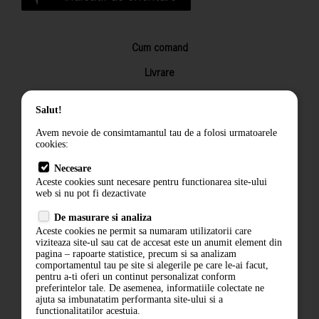
Cum comand
Livrare
Returnarea produselor
Salut!
Termeni si conditii
Avem nevoie de consimtamantul tau de a folosi urmatoarele
Contact
cookies:
ANPC
Necesare
Aceste cookies sunt necesare pentru functionarea site-ului
Termeni si conditii
web si nu pot fi dezactivate
Politica de confidentialitate
De masurare si analiza
Aceste cookies ne permit sa numaram utilizatorii care
ANPC
viziteaza site-ul sau cat de accesat este un anumit element din
pagina – rapoarte statistice, precum si sa analizam
comportamentul tau pe site si alegerile pe care le-ai facut,
pentru a-ti oferi un continut personalizat conform
preferintelor tale. De asemenea, informatiile colectate ne
ajuta sa imbunatatim performanta site-ului si a
functionalitatilor acestuia.