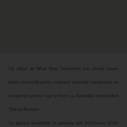
Fiți alături de Mihai Neșu Foundation prin donații lunare
(plată recurentă) pentru susținere activității Complexului de
recuperare pentru copii și tineri cu dizabilități neuromotorii
”Sfântul Nectarie”.
Cu ajutorul donatorilor, în perioada iulie 2020-iunie 2026