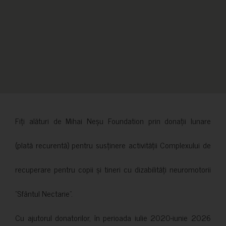
Fiți alături de Mihai Neșu Foundation prin donații lunare
(plată recurentă) pentru susținere activității Complexului de
recuperare pentru copii și tineri cu dizabilități neuromotorii
”Sfântul Nectarie”.
Cu ajutorul donatorilor, în perioada iulie 2020-iunie 2026