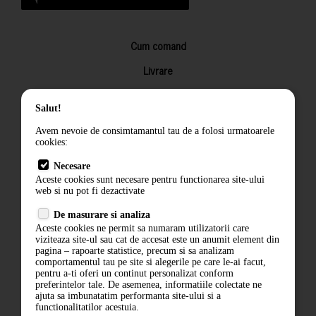
Cum comand
Livrare
Returnarea produselor
Salut!
Termeni si conditii
Avem nevoie de consimtamantul tau de a folosi urmatoarele
Contact
cookies:
ANPC
Necesare
Aceste cookies sunt necesare pentru functionarea site-ului
Termeni si conditii
web si nu pot fi dezactivate
De masurare si analiza
Politica de confidentialitate
Aceste cookies ne permit sa numaram utilizatorii care
viziteaza site-ul sau cat de accesat este un anumit element din
ANPC
pagina – rapoarte statistice, precum si sa analizam
comportamentul tau pe site si alegerile pe care le-ai facut,
pentru a-ti oferi un continut personalizat conform
preferintelor tale. De asemenea, informatiile colectate ne
ajuta sa imbunatatim performanta site-ului si a
functionalitatilor acestuia.