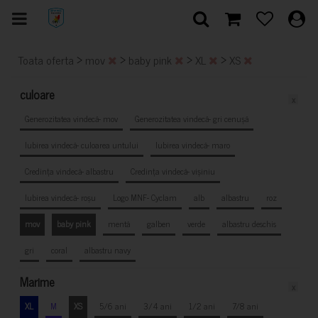
>
>
>
>
Toata oferta
mov
baby pink
XL
XS
culoare
x
Generozitatea vindecă- mov
Generozitatea vindecă- gri cenușă
Iubirea vindecă- culoarea untului
Iubirea vindecă- maro
Credința vindecă- albastru
Credința vindecă- vișiniu
Iubirea vindecă- roșu
Logo MNF- Cyclam
alb
albastru
roz
mov
baby pink
mentă
galben
verde
albastru deschis
gri
coral
albastru navy
Marime
x
XL
M
XS
5/6 ani
3/4 ani
1/2 ani
7/8 ani