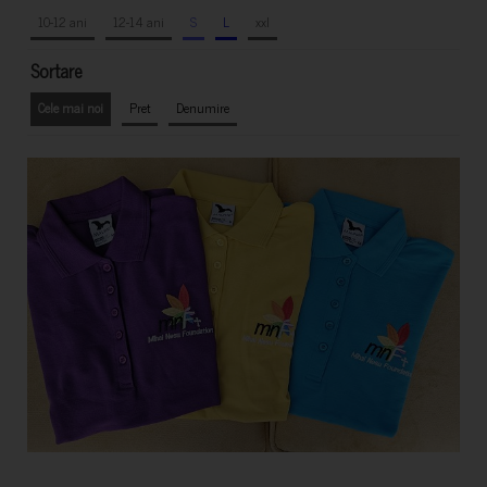
10-12 ani
12-14 ani
S
L
xxl
Sortare
Cele mai noi
Pret
Denumire