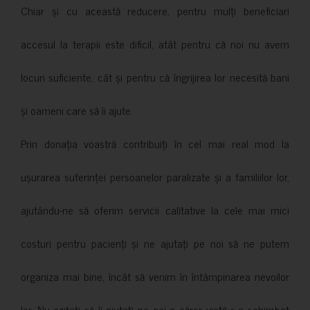
Chiar și cu această reducere, pentru mulți beneficiari
accesul la terapii este dificil, atât pentru că noi nu avem
locuri suficiente, cât și pentru că îngrijirea lor necesită bani
și oameni care să îi ajute.
Prin donația voastră contribuiți în cel mai real mod la
ușurarea suferinței persoanelor paralizate și a familiilor lor,
ajutându-ne să oferim servicii calitative la cele mai mici
costuri pentru pacienți și ne ajutați pe noi să ne putem
organiza mai bine, încât să venim în întâmpinarea nevoilor
lor. Nu ezitați să îi ajutați pe cei a căror viață s-a schimbat