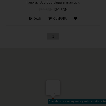
Hanorac Sport cu gluga si marsupiu
170 RON
130 RON
Detalii
CUMPARA
1
-
Complexul de recuperare pentru copii și adult
Complexul de recuperare pentru copii și adult