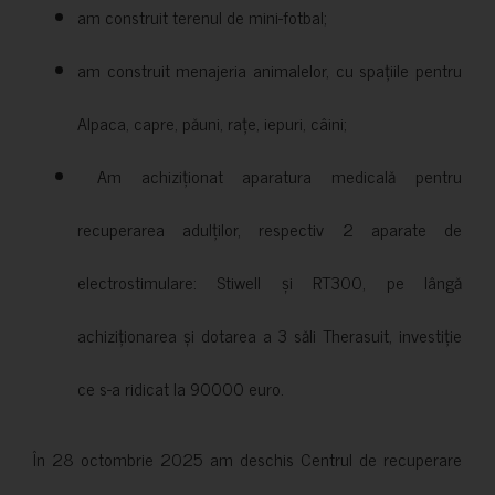
am construit terenul de mini-fotbal;
am construit menajeria animalelor, cu spațiile pentru
Alpaca, capre, păuni, rațe, iepuri, câini;
Am achiziționat aparatura medicală pentru
recuperarea adulților, respectiv 2 aparate de
electrostimulare: Stiwell și RT300, pe lângă
achiziționarea și dotarea a 3 săli Therasuit, investiție
ce s-a ridicat la 90000 euro.
În 28 octombrie 2025 am deschis Centrul de recuperare