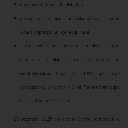
am construit terenul de mini-fotbal;
am construit menajeria animalelor, cu spațiile pentru
Alpaca, capre, păuni, rațe, iepuri, câini;
Am achiziționat aparatura medicală pentru
recuperarea adulților, respectiv 2 aparate de
electrostimulare: Stiwell și RT300, pe lângă
achiziționarea și dotarea a 3 săli Therasuit, investiție
ce s-a ridicat la 90000 euro.
În 28 octombrie 2025 am deschis Centrul de recuperare