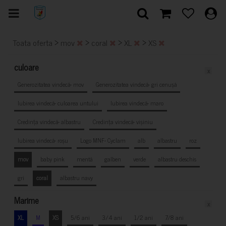
>
>
>
>
Toata oferta
mov
coral
XL
XS
culoare
x
Generozitatea vindecă- mov
Generozitatea vindecă- gri cenușă
Iubirea vindecă- culoarea untului
Iubirea vindecă- maro
Credința vindecă- albastru
Credința vindecă- vișiniu
Iubirea vindecă- roșu
Logo MNF- Cyclam
alb
albastru
roz
mov
baby pink
mentă
galben
verde
albastru deschis
gri
coral
albastru navy
Marime
x
XL
M
XS
5/6 ani
3/4 ani
1/2 ani
7/8 ani