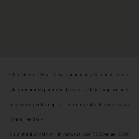
Fiți alături de Mihai Neșu Foundation prin donații lunare
(plată recurentă) pentru susținere activității Complexului de
recuperare pentru copii și tineri cu dizabilități neuromotorii
”Sfântul Nectarie”.
Cu ajutorul donatorilor, în perioada iulie 2020-iunie 2026