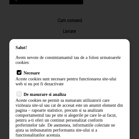
Cum comand
Livrare
Returnarea produselor
Salut!
Termeni si conditii
Avem nevoie de consimtamantul tau de a folosi urmatoarele
Contact
cookies:
ANPC
Necesare
Aceste cookies sunt necesare pentru functionarea site-ului
Termeni si conditii
web si nu pot fi dezactivate
De masurare si analiza
Politica de confidentialitate
Aceste cookies ne permit sa numaram utilizatorii care
viziteaza site-ul sau cat de accesat este un anumit element din
ANPC
pagina – rapoarte statistice, precum si sa analizam
comportamentul tau pe site si alegerile pe care le-ai facut,
pentru a-ti oferi un continut personalizat conform
preferintelor tale. De asemenea, informatiile colectate ne
ajuta sa imbunatatim performanta site-ului si a
functionalitatilor acestuia.