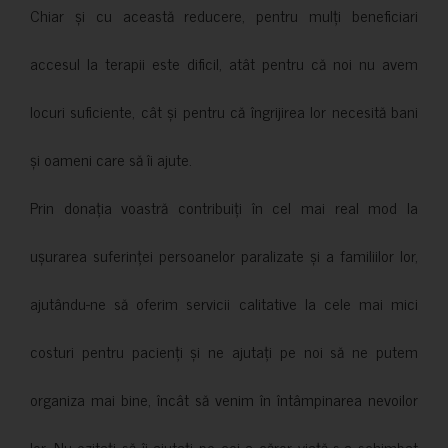
Chiar și cu această reducere, pentru mulți beneficiari
accesul la terapii este dificil, atât pentru că noi nu avem
locuri suficiente, cât și pentru că îngrijirea lor necesită bani
și oameni care să îi ajute.
Prin donația voastră contribuiți în cel mai real mod la
ușurarea suferinței persoanelor paralizate și a familiilor lor,
ajutându-ne să oferim servicii calitative la cele mai mici
costuri pentru pacienți și ne ajutați pe noi să ne putem
organiza mai bine, încât să venim în întâmpinarea nevoilor
lor. Nu ezitați să îi ajutați pe cei a căror viață s-a schimbat