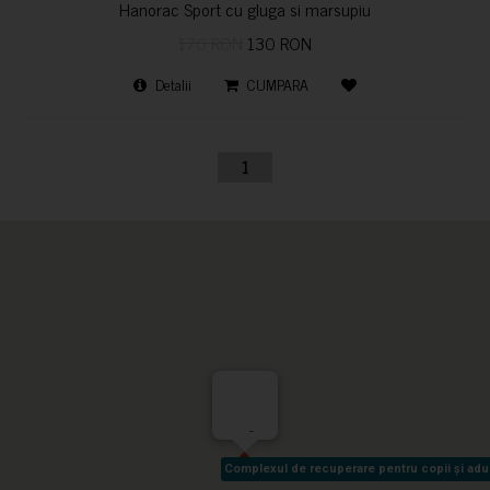
Hanorac Sport cu gluga si marsupiu
170 RON
130 RON
Detalii
CUMPARA
1
-
Complexul de recuperare pentru copii și adult
Complexul de recuperare pentru copii și adult