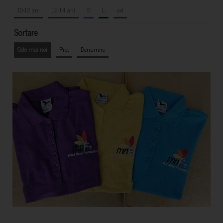
10-12 ani
12-14 ani
S
L
xxl
Sortare
Cele mai noi
Pret
Denumire