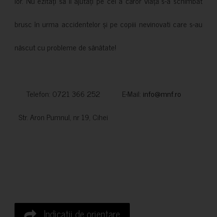
lor. Nu ezitați să îi ajutați pe cei a căror viață s-a schimbat
brusc în urma accidentelor și pe copiii nevinovati care s-au
născut cu probleme de sănătate!
Telefon: 0721 366 252 E-Mail:
info@mnf.ro
Str. Aron Pumnul, nr 19, Cihei
Indicatii de orientare