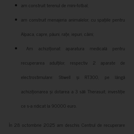
am construit terenul de mini-fotbal;
am construit menajeria animalelor, cu spațiile pentru
Alpaca, capre, păuni, rațe, iepuri, câini;
Am achiziționat aparatura medicală pentru
recuperarea adulților, respectiv 2 aparate de
electrostimulare: Stiwell și RT300, pe lângă
achiziționarea și dotarea a 3 săli Therasuit, investiție
ce s-a ridicat la 90000 euro.
În 28 octombrie 2025 am deschis Centrul de recuperare