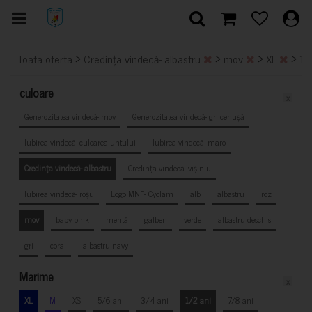
>
>
>
>
Toata oferta
Credința vindecă- albastru
mov
XL
1/
culoare
x
Generozitatea vindecă- mov
Generozitatea vindecă- gri cenușă
Iubirea vindecă- culoarea untului
Iubirea vindecă- maro
Credința vindecă- albastru
Credința vindecă- vișiniu
Iubirea vindecă- roșu
Logo MNF- Cyclam
alb
albastru
roz
mov
baby pink
mentă
galben
verde
albastru deschis
gri
coral
albastru navy
Marime
x
XL
M
XS
5/6 ani
3/4 ani
1/2 ani
7/8 ani