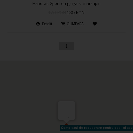
Hanorac Sport cu gluga si marsupiu
170 RON
130 RON
Detalii
CUMPARA
1
-
Complexul de recuperare pentru copii și adult
Complexul de recuperare pentru copii și adult