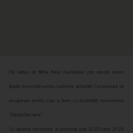
Fiți alături de Mihai Neșu Foundation prin donații lunare
(plată recurentă) pentru susținere activității Complexului de
recuperare pentru copii și tineri cu dizabilități neuromotorii
”Sfântul Nectarie”.
Cu ajutorul donatorilor, în perioada iulie 2020-iunie 2026