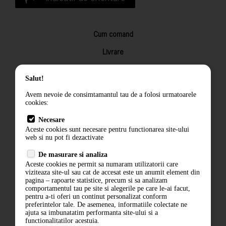
Cum comand
Livrare
Returnarea produselor
Salut!
Termeni si conditii
Avem nevoie de consimtamantul tau de a folosi urmatoarele
Contact
cookies:
ANPC
Necesare
Aceste cookies sunt necesare pentru functionarea site-ului
Termeni si conditii
web si nu pot fi dezactivate
De masurare si analiza
Politica de confidentialitate
Aceste cookies ne permit sa numaram utilizatorii care
viziteaza site-ul sau cat de accesat este un anumit element din
ANPC
pagina – rapoarte statistice, precum si sa analizam
comportamentul tau pe site si alegerile pe care le-ai facut,
pentru a-ti oferi un continut personalizat conform
preferintelor tale. De asemenea, informatiile colectate ne
ajuta sa imbunatatim performanta site-ului si a
functionalitatilor acestuia.