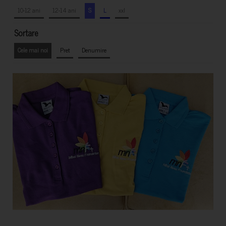
10-12 ani
12-14 ani
S
L
xxl
Sortare
Cele mai noi
Pret
Denumire