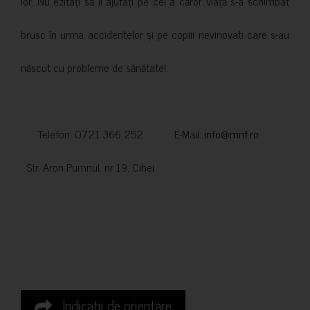
lor. Nu ezitați să îi ajutați pe cei a căror viață s-a schimbat
brusc în urma accidentelor și pe copiii nevinovati care s-au
născut cu probleme de sănătate!
Telefon: 0721 366 252 E-Mail:
info@mnf.ro
Str. Aron Pumnul, nr 19, Cihei
Indicatii de orientare