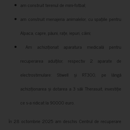
am construit terenul de mini-fotbal;
am construit menajeria animalelor, cu spațiile pentru
Alpaca, capre, păuni, rațe, iepuri, câini;
Am achiziționat aparatura medicală pentru
recuperarea adulților, respectiv 2 aparate de
electrostimulare: Stiwell și RT300, pe lângă
achiziționarea și dotarea a 3 săli Therasuit, investiție
ce s-a ridicat la 90000 euro.
În 28 octombrie 2025 am deschis Centrul de recuperare