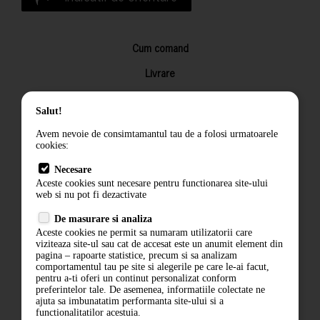
Cum comand
Livrare
Returnarea produselor
Salut!
Termeni si conditii
Avem nevoie de consimtamantul tau de a folosi urmatoarele
Contact
cookies:
ANPC
Necesare
Aceste cookies sunt necesare pentru functionarea site-ului
Termeni si conditii
web si nu pot fi dezactivate
De masurare si analiza
Politica de confidentialitate
Aceste cookies ne permit sa numaram utilizatorii care
viziteaza site-ul sau cat de accesat este un anumit element din
ANPC
pagina – rapoarte statistice, precum si sa analizam
comportamentul tau pe site si alegerile pe care le-ai facut,
pentru a-ti oferi un continut personalizat conform
preferintelor tale. De asemenea, informatiile colectate ne
ajuta sa imbunatatim performanta site-ului si a
functionalitatilor acestuia.