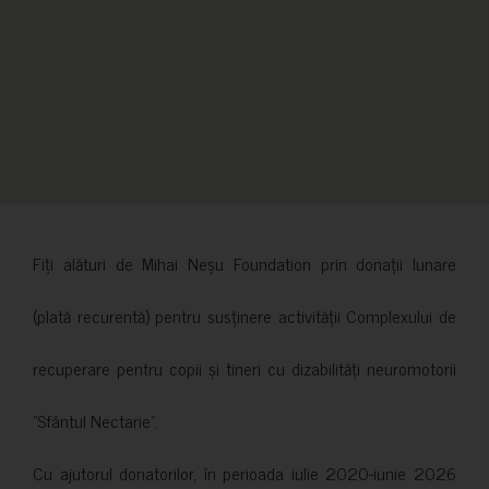
Fiți alături de Mihai Neșu Foundation prin donații lunare
(plată recurentă) pentru susținere activității Complexului de
recuperare pentru copii și tineri cu dizabilități neuromotorii
”Sfântul Nectarie”.
Cu ajutorul donatorilor, în perioada iulie 2020-iunie 2026