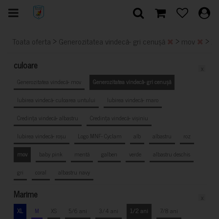
>
>
>
Toata oferta
Generozitatea vindecă- gri cenușă
mov
X
culoare
x
Generozitatea vindecă- mov
Generozitatea vindecă- gri cenușă
Iubirea vindecă- culoarea untului
Iubirea vindecă- maro
Credința vindecă- albastru
Credința vindecă- vișiniu
Iubirea vindecă- roșu
Logo MNF- Cyclam
alb
albastru
roz
mov
baby pink
mentă
galben
verde
albastru deschis
gri
coral
albastru navy
Marime
x
XL
M
XS
5/6 ani
3/4 ani
1/2 ani
7/8 ani