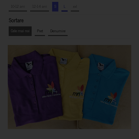
10-12 ani
12-14 ani
S
L
xxl
Sortare
Cele mai noi
Pret
Denumire