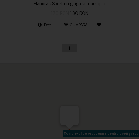
Hanorac Sport cu gluga si marsupiu
170 RON
130 RON
Detalii
CUMPARA
1
-
Complexul de recuperare pentru copii și adult
Complexul de recuperare pentru copii și adult