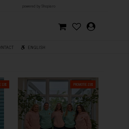
d by Shopia.ro
ONTACT
ENGLISH
 13%
PROMOTIE 23%
CUMPARA