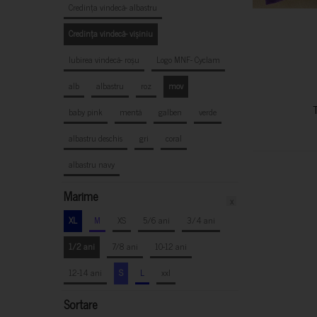
Credința vindecă- albastru
Credința vindecă- vișiniu
Iubirea vindecă- roșu
Logo MNF- Cyclam
alb
albastru
roz
mov
baby pink
mentă
galben
verde
albastru deschis
gri
coral
albastru navy
Marime
x
XL
M
XS
5/6 ani
3/4 ani
1/2 ani
7/8 ani
10-12 ani
12-14 ani
S
L
xxl
Sortare