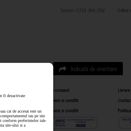
Telefon: 0721 366 252 E-Mail:
Indicatii de orientare
Cum comand
Livrare
t fi dezactivate
Termeni si conditii
Contac
Termeni si conditii
Politic
sau cat de accesat este un
m comportamentul tau pe site
at conform preferintelor tale.
a site-ului si a