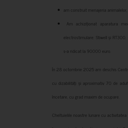
am construit menajeria animalelor, cu
Am achiziționat aparatura medi
electrostimulare: Stiwell și RT300, 
s-a ridicat la 90000 euro.
În 28 octombrie 2025 am deschis Centrul
cu dizabilități și aproximativ 70 de adul
încetare, cu grad maxim de ocupare.
Cheltuielile noastre lunare cu activitate