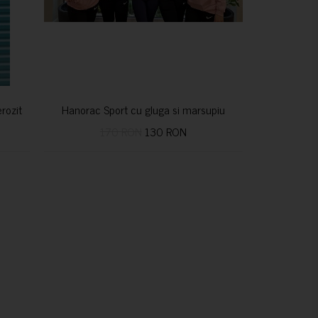
nerozitatea vindecă
Hanorac Sport cu gluga si marsupiu
170 RON
130 RON