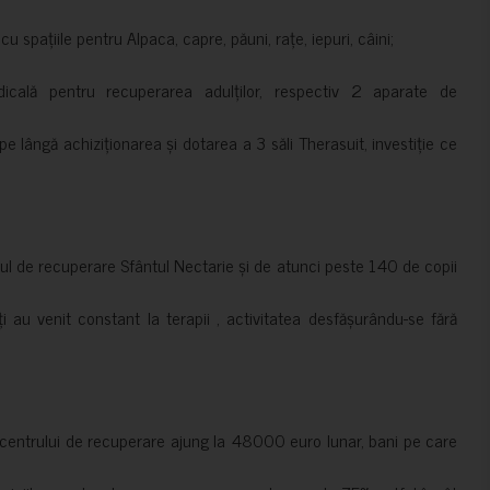
 spațiile pentru Alpaca, capre, păuni, rațe, iepuri, câini;
cală pentru recuperarea adulților, respectiv 2 aparate de
pe lângă achiziționarea și dotarea a 3 săli Therasuit, investiție ce
 de recuperare Sfântul Nectarie și de atunci peste 140 de copii
ți au venit constant la terapii , activitatea desfășurându-se fără
a centrului de recuperare ajung la 48000 euro lunar, bani pe care