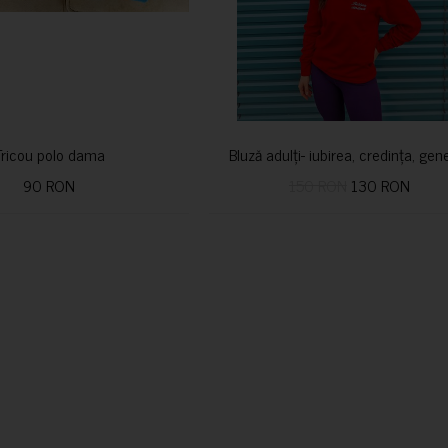
Tricou polo dama
Bluză adulți- iubirea, credința, ge
90 RON
150 RON
130 RON