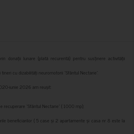
in donații lunare (plată recurentă) pentru susținere activității
ineri cu dizabilități neuromotorii ”Sfântul Nectarie”.
e 2020-iunie 2026 am reușit:
de recuperare ”Sfântul Nectarie” ( 1000 mp);
le beneficiarilor ( 5 case și 2 apartamente și casa nr 8 este la