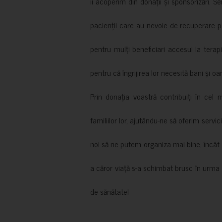
îi acoperim din donații și sponsorizări. S
pacienții care au nevoie de recuperare p
pentru mulți beneficiari accesul la terapi
pentru că îngrijirea lor necesită bani și oa
Prin donația voastră contribuiți în cel 
familiilor lor, ajutându-ne să oferim servic
noi să ne putem organiza mai bine, încât să
a căror viață s-a schimbat brusc în urma 
de sănătate!