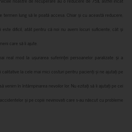
erviciile noastre de recuperare au o reducere de 75%, astfel încât
e termen lung să le poată accesa. Chiar și cu această reducere,
i este dificil, atât pentru că noi nu avem locuri suficiente, cât și
meni care să îi ajute.
mai real mod la ușurarea suferinței persoanelor paralizate și a
ii calitative la cele mai mici costuri pentru pacienți și ne ajutați pe
 venim în întâmpinarea nevoilor lor. Nu ezitați să îi ajutați pe cei
accidentelor și pe copiii nevinovati care s-au născut cu probleme