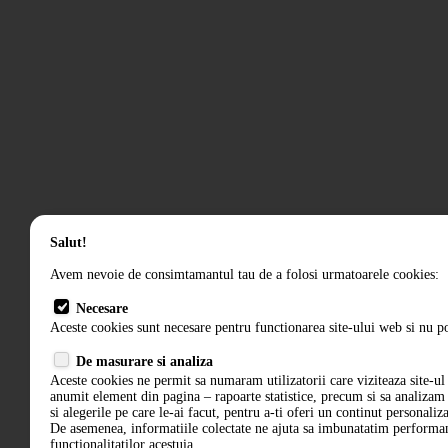
Salut!
Avem nevoie de consimtamantul tau de a folosi urmatoarele cookies:
Necesare
Aceste cookies sunt necesare pentru functionarea site-ului web si nu po
De masurare si analiza
Aceste cookies ne permit sa numaram utilizatorii care viziteaza site-ul 
anumit element din pagina – rapoarte statistice, precum si sa analiza
si alegerile pe care le-ai facut, pentru a-ti oferi un continut personaliz
De asemenea, informatiile colectate ne ajuta sa imbunatatim performant
functionalitatilor acestuia.