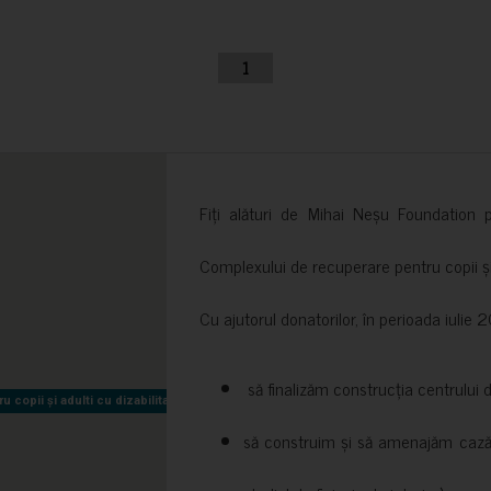
1
Fiți alături de Mihai Neșu Foundation pr
Complexului de recuperare pentru copii și t
Cu ajutorul donatorilor, în perioada iuli
să finalizăm construcția centrului 
copii și adulti cu dizabilitati neuromotorii Sfântul Nectarie
copii și adulti cu dizabilitati neuromotorii Sfântul Nectarie
să construim și să amenajăm cazări