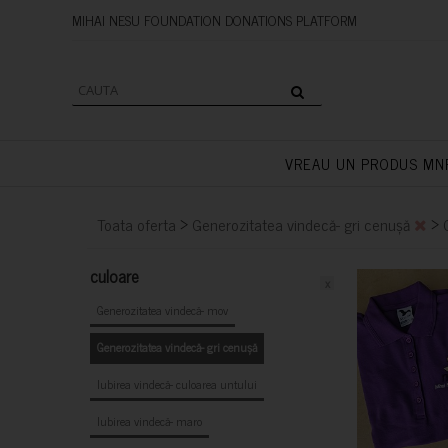
MIHAI NESU FOUNDATION DONAT
VREAU UN PRODUS MN
>
>
Toata oferta
Generozitatea vindecă- gri cenușă
culoare
x
Generozitatea vindecă- mov
Generozitatea vindecă- gri cenușă
Iubirea vindecă- culoarea untului
Iubirea vindecă- maro