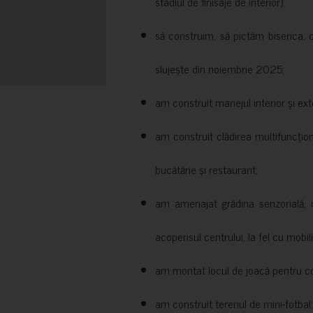
stadiul de finisaje de interior);
să construim, să pictăm biserica, 
slujește din noiembrie 2025;
am construit manejul interior și exte
am construit clădirea multifuncțio
bucătărie și restaurant;
am amenajat grădina senzorială, c
acoperisul centrului, la fel cu mobili
am montat locul de joacă pentru cop
am construit terenul de mini-fotbal;