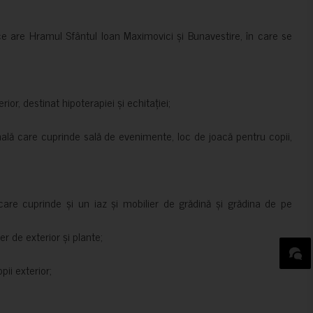
ce are Hramul Sfântul Ioan Maximovici și Bunavestire, în care se
rior, destinat hipoterapiei și echitației;
nală care cuprinde sală de evenimente, loc de joacă pentru copii,
are cuprinde și un iaz și mobilier de grădină și grădina de pe
er de exterior și plante;
ii exterior;