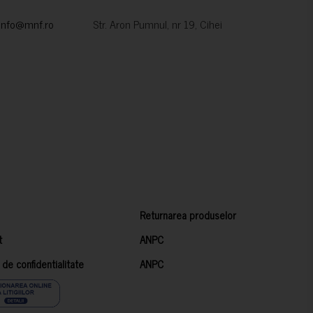
info@mnf.ro
Str. Aron Pumnul, nr 19, Cihei
Returnarea produselor
t
ANPC
a de confidentialitate
ANPC