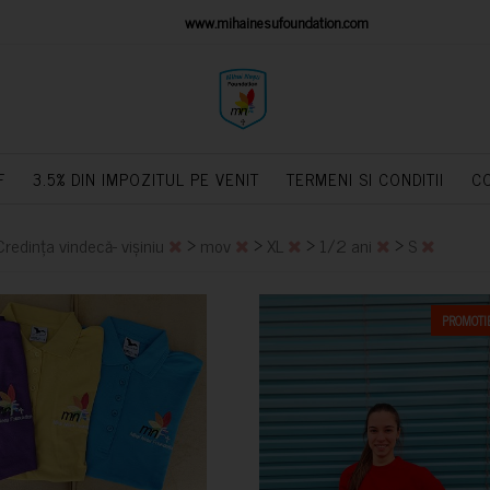
IONS PLATFORM
www.mihainesufoundation.com
powere
F
3.5% DIN IMPOZITUL PE VENIT
TERMENI SI CONDITII
C
>
>
>
>
Credința vindecă- vișiniu
mov
XL
1/2 ani
S
PROMOTIE
CUMPARA
CUMPARA