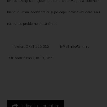
lor. Nu ezitați să îi ajutați pe cei a căror viață s-a schimbat
brusc în urma accidentelor și pe copiii nevinovati care s-au
născut cu probleme de sănătate!
Telefon: 0721 366 252 E-Mail:
info@mnf.ro
Str. Aron Pumnul, nr 19, Cihei
Indicatii de orientare