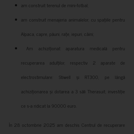
am construit terenul de mini-fotbal;
am construit menajeria animalelor, cu spațiile pentru
Alpaca, capre, păuni, rațe, iepuri, câini;
Am achiziționat aparatura medicală pentru
recuperarea adulților, respectiv 2 aparate de
electrostimulare: Stiwell și RT300, pe lângă
achiziționarea și dotarea a 3 săli Therasuit, investiție
ce s-a ridicat la 90000 euro.
În 28 octombrie 2025 am deschis Centrul de recuperare