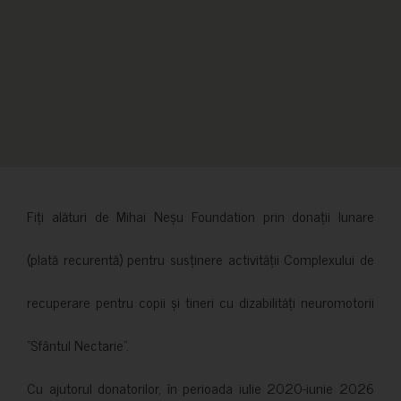
Fiți alături de Mihai Neșu Foundation prin donații lunare
(plată recurentă) pentru susținere activității Complexului de
recuperare pentru copii și tineri cu dizabilități neuromotorii
”Sfântul Nectarie”.
Cu ajutorul donatorilor, în perioada iulie 2020-iunie 2026