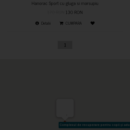
Hanorac Sport cu gluga si marsupiu
170 RON
130 RON
Detalii
CUMPARA
1
-
Complexul de recuperare pentru copii și adult
Complexul de recuperare pentru copii și adult