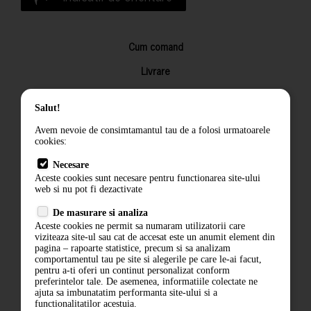
Cum comand
Livrare
Returnarea produselor
Salut!
Termeni si conditii
Avem nevoie de consimtamantul tau de a folosi urmatoarele
Contact
cookies:
ANPC
Necesare
Aceste cookies sunt necesare pentru functionarea site-ului
Termeni si conditii
web si nu pot fi dezactivate
De masurare si analiza
Politica de confidentialitate
Aceste cookies ne permit sa numaram utilizatorii care
viziteaza site-ul sau cat de accesat este un anumit element din
ANPC
pagina – rapoarte statistice, precum si sa analizam
comportamentul tau pe site si alegerile pe care le-ai facut,
pentru a-ti oferi un continut personalizat conform
preferintelor tale. De asemenea, informatiile colectate ne
ajuta sa imbunatatim performanta site-ului si a
functionalitatilor acestuia.