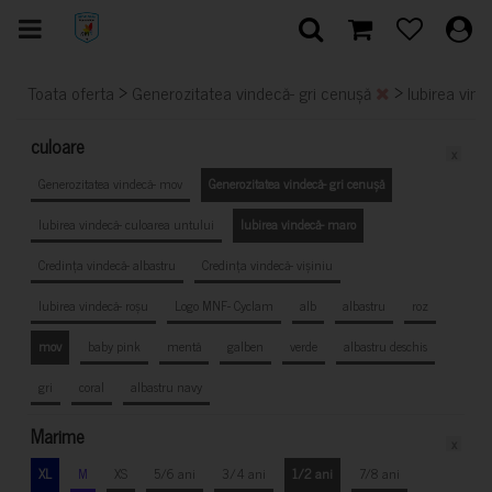
>
>
Toata oferta
Generozitatea vindecă- gri cenușă
Iubirea vin
culoare
x
Generozitatea vindecă- mov
Generozitatea vindecă- gri cenușă
Iubirea vindecă- culoarea untului
Iubirea vindecă- maro
Credința vindecă- albastru
Credința vindecă- vișiniu
Iubirea vindecă- roșu
Logo MNF- Cyclam
alb
albastru
roz
mov
baby pink
mentă
galben
verde
albastru deschis
gri
coral
albastru navy
Marime
x
XL
M
XS
5/6 ani
3/4 ani
1/2 ani
7/8 ani