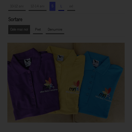
10-12 ani
12-14 ani
S
L
xxl
Sortare
Cele mai noi
Pret
Denumire