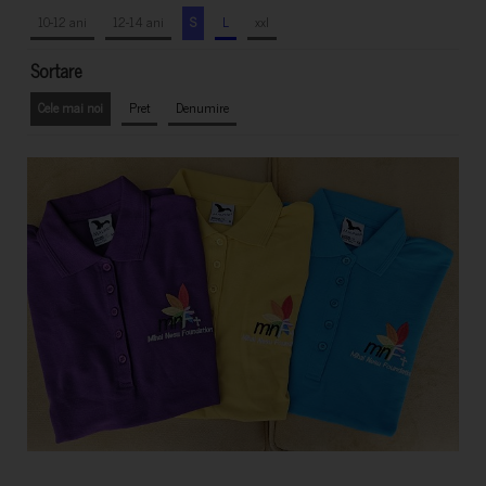
10-12 ani
12-14 ani
S
L
xxl
Sortare
Cele mai noi
Pret
Denumire