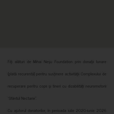
Fiți alături de Mihai Neșu Foundation prin donații lunare
(plată recurentă) pentru susținere activității Complexului de
recuperare pentru copii și tineri cu dizabilități neuromotorii
”Sfântul Nectarie”.
Cu ajutorul donatorilor, în perioada iulie 2020-iunie 2026