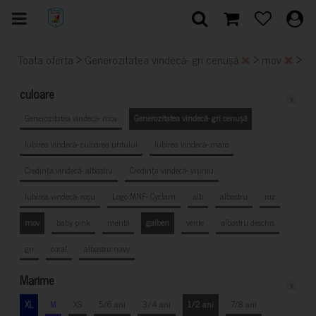
>
>
>
Toata oferta
Generozitatea vindecă- gri cenușă
mov
ga
culoare
x
Generozitatea vindecă- mov
Generozitatea vindecă- gri cenușă
Iubirea vindecă- culoarea untului
Iubirea vindecă- maro
Credința vindecă- albastru
Credința vindecă- vișiniu
Iubirea vindecă- roșu
Logo MNF- Cyclam
alb
albastru
roz
mov
baby pink
mentă
galben
verde
albastru deschis
gri
coral
albastru navy
Marime
x
XL
M
XS
5/6 ani
3/4 ani
1/2 ani
7/8 ani