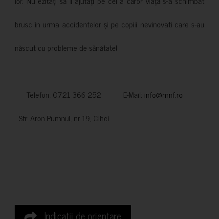
lor. Nu ezitați să îi ajutați pe cei a căror viață s-a schimbat
brusc în urma accidentelor și pe copiii nevinovati care s-au
născut cu probleme de sănătate!
Telefon: 0721 366 252 E-Mail:
info@mnf.ro
Str. Aron Pumnul, nr 19, Cihei
Indicatii de orientare