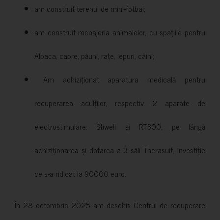
am construit terenul de mini-fotbal;
am construit menajeria animalelor, cu spațiile pentru
Alpaca, capre, păuni, rațe, iepuri, câini;
Am achiziționat aparatura medicală pentru
recuperarea adulților, respectiv 2 aparate de
electrostimulare: Stiwell și RT300, pe lângă
achiziționarea și dotarea a 3 săli Therasuit, investiție
ce s-a ridicat la 90000 euro.
În 28 octombrie 2025 am deschis Centrul de recuperare