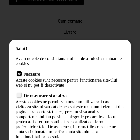
Cum comand
Livrare
Returnarea produselor
Salut!
Termeni si conditii
Avem nevoie de consimtamantul tau de a folosi urmatoarele
Contact
cookies:
ANPC
Necesare
Aceste cookies sunt necesare pentru functionarea site-ului
Termeni si conditii
web si nu pot fi dezactivate
De masurare si analiza
Politica de confidentialitate
Aceste cookies ne permit sa numaram utilizatorii care
viziteaza site-ul sau cat de accesat este un anumit element din
ANPC
pagina – rapoarte statistice, precum si sa analizam
comportamentul tau pe site si alegerile pe care le-ai facut,
pentru a-ti oferi un continut personalizat conform
preferintelor tale. De asemenea, informatiile colectate ne
ajuta sa imbunatatim performanta site-ului si a
functionalitatilor acestuia.