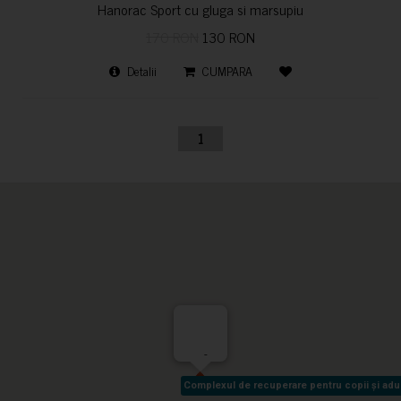
Hanorac Sport cu gluga si marsupiu
170 RON
130 RON
Detalii
CUMPARA
1
-
Complexul de recuperare pentru copii și adult
Complexul de recuperare pentru copii și adult