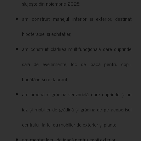
slujește din noiembrie 2025;
am construit manejul interior și exterior, destinat
hipoterapiei și echitației;
am construit clădirea multifuncțională care cuprinde
sală de evenimente, loc de joacă pentru copii,
bucătărie și restaurant;
am amenajat grădina senzorială, care cuprinde și un
iaz și mobilier de grădină și grădina de pe acoperisul
centrului, la fel cu mobilier de exterior și plante;
am montat locul de joacă pentru copii exterior;