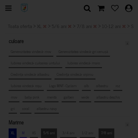
>
>
>
>
>
Toata oferta
XL
5/6 ani
7/8 ani
10-12 ani
S
culoare
x
Generozitatea vindecă- mov
Generozitatea vindecă- gri cenușă
Iubirea vindecă- culoarea untului
Iubirea vindecă- maro
Credința vindecă- albastru
Credința vindecă- vișiniu
Iubirea vindecă- roșu
Logo MNF- Cyclam
alb
albastru
roz
mov
baby pink
mentă
galben
verde
albastru deschis
gri
coral
albastru navy
Marime
x
XL
M
XS
5/6 ani
3/4 ani
1/2 ani
7/8 ani