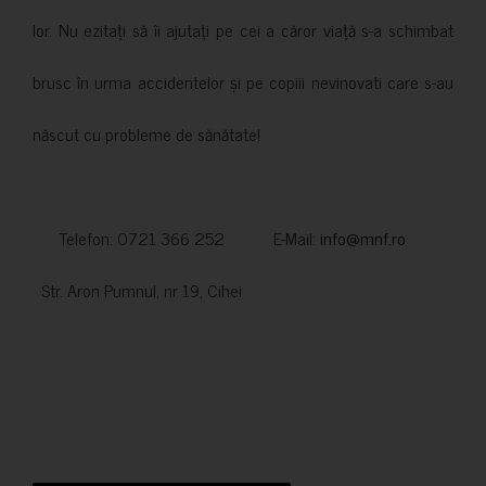
lor. Nu ezitați să îi ajutați pe cei a căror viață s-a schimbat
brusc în urma accidentelor și pe copiii nevinovati care s-au
născut cu probleme de sănătate!
Telefon: 0721 366 252 E-Mail:
info@mnf.ro
Str. Aron Pumnul, nr 19, Cihei