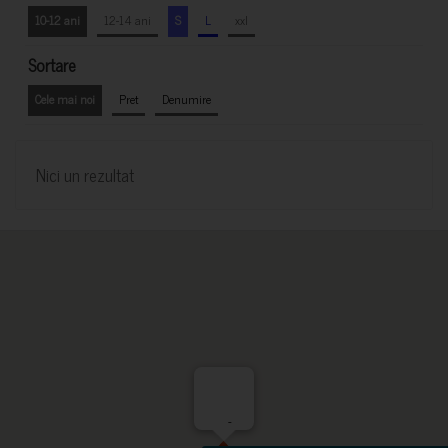
10-12 ani
12-14 ani
S
L
xxl
Sortare
Cele mai noi
Pret
Denumire
Nici un rezultat
-