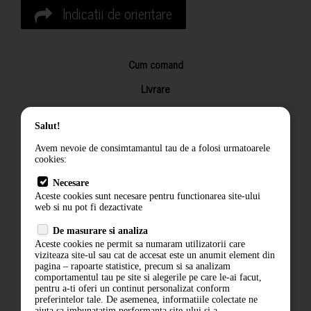
Indicatii de orientare
Cum comand
Livrare
Returnarea produselor
Salut!
Termeni si conditii
Avem nevoie de consimtamantul tau de a folosi urmatoarele
Contact
cookies:
ANPC
Necesare
Aceste cookies sunt necesare pentru functionarea site-ului
Termeni si conditii
web si nu pot fi dezactivate
De masurare si analiza
Politica de confidentialitate
Aceste cookies ne permit sa numaram utilizatorii care
viziteaza site-ul sau cat de accesat este un anumit element din
ANPC
pagina – rapoarte statistice, precum si sa analizam
comportamentul tau pe site si alegerile pe care le-ai facut,
pentru a-ti oferi un continut personalizat conform
preferintelor tale. De asemenea, informatiile colectate ne
ajuta sa imbunatatim performanta site-ului si a