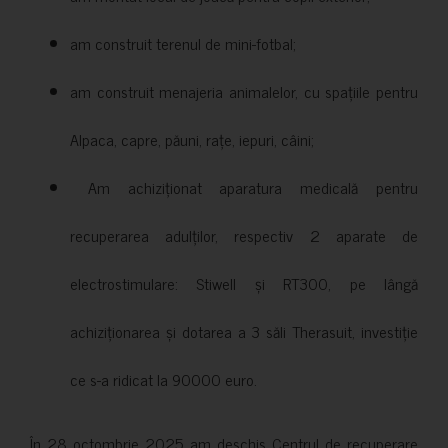
am construit terenul de mini-fotbal;
am construit menajeria animalelor, cu spațiile pentru
Alpaca, capre, păuni, rațe, iepuri, câini;
Am achiziționat aparatura medicală pentru
recuperarea adulților, respectiv 2 aparate de
electrostimulare: Stiwell și RT300, pe lângă
achiziționarea și dotarea a 3 săli Therasuit, investiție
ce s-a ridicat la 90000 euro.
În 28 octombrie 2025 am deschis Centrul de recuperare