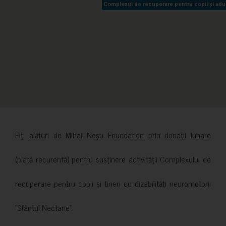
Complexul de recuperare pentru copii și adult
Complexul de recuperare pentru copii și adult
Fiți alături de Mihai Neșu Foundation prin donații lunare
(plată recurentă) pentru susținere activității Complexului de
recuperare pentru copii și tineri cu dizabilități neuromotorii
”Sfântul Nectarie”.