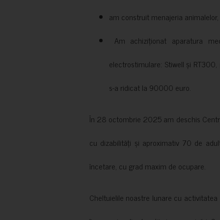
am construit menajeria animalelor, cu
Am achiziționat aparatura medi
electrostimulare: Stiwell și RT300, 
s-a ridicat la 90000 euro.
În 28 octombrie 2025 am deschis Centrul
cu dizabilități și aproximativ 70 de adul
încetare, cu grad maxim de ocupare.
Cheltuielile noastre lunare cu activitate