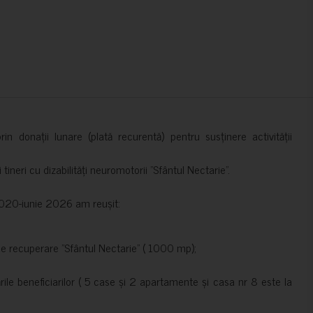
in donații lunare (plată recurentă) pentru susținere activității
ineri cu dizabilități neuromotorii ”Sfântul Nectarie”.
e 2020-iunie 2026 am reușit:
de recuperare ”Sfântul Nectarie” ( 1000 mp);
le beneficiarilor ( 5 case și 2 apartamente și casa nr 8 este la