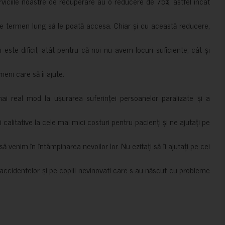
erviciile noastre de recuperare au o reducere de 75%, astfel încât
e termen lung să le poată accesa. Chiar și cu această reducere,
i este dificil, atât pentru că noi nu avem locuri suficiente, cât și
meni care să îi ajute.
mai real mod la ușurarea suferinței persoanelor paralizate și a
ii calitative la cele mai mici costuri pentru pacienți și ne ajutați pe
 venim în întâmpinarea nevoilor lor. Nu ezitați să îi ajutați pe cei
accidentelor și pe copiii nevinovati care s-au născut cu probleme