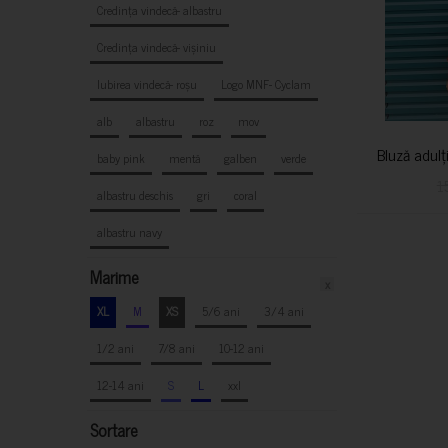
Credința vindecă- albastru
Credința vindecă- vișiniu
Iubirea vindecă- roșu
Logo MNF- Cyclam
alb
albastru
roz
mov
Bluză adulț
baby pink
mentă
galben
verde
1
albastru deschis
gri
coral
albastru navy
Marime
x
XL
M
XS
5/6 ani
3/4 ani
1/2 ani
7/8 ani
10-12 ani
12-14 ani
S
L
xxl
Sortare