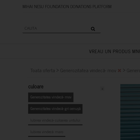
MIHAI NESU FOUNDATION DONAT
VREAU UN PRODUS MN
>
>
Toata oferta
Generozitatea vindecă- mov
Genero
culoare
x
Generozitatea vindecă- mov
Generozitatea vindecă- gri cenușă
Iubirea vindecă- culoarea untului
Iubirea vindecă- maro