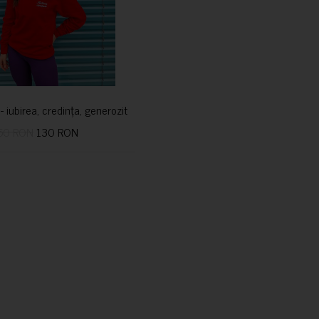
i- iubirea, credința, generozitatea vindecă
50 RON
130 RON