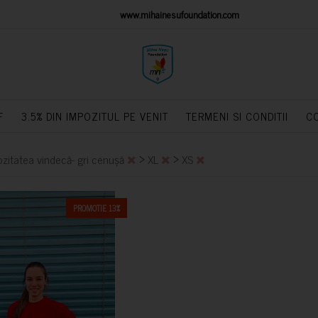
IONS PLATFORM
www.mihainesufoundation.com
powere
F
3.5% DIN IMPOZITUL PE VENIT
TERMENI SI CONDITII
C
>
>
zitatea vindecă- gri cenușă
XL
XS
PROMOTIE 13%
CUMPARA