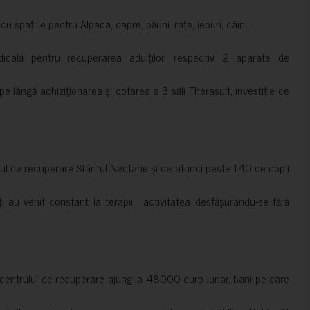
 spațiile pentru Alpaca, capre, păuni, rațe, iepuri, câini;
cală pentru recuperarea adulților, respectiv 2 aparate de
pe lângă achiziționarea și dotarea a 3 săli Therasuit, investiție ce
 de recuperare Sfântul Nectarie și de atunci peste 140 de copii
ți au venit constant la terapii , activitatea desfășurându-se fără
a centrului de recuperare ajung la 48000 euro lunar, bani pe care