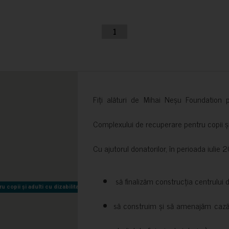
1
Fiți alături de Mihai Neșu Foundation pr
Complexului de recuperare pentru copii și t
Cu ajutorul donatorilor, în perioada iuli
să finalizăm construcția centrului 
copii și adulti cu dizabilitati neuromotorii Sfântul Nectarie
copii și adulti cu dizabilitati neuromotorii Sfântul Nectarie
să construim și să amenajăm cazări