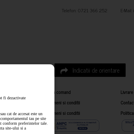
Telefon: 0721 366 252 E-Mail:
Indicatii de orientare
Cum comand
Livrare
t fi dezactivate
Termeni si conditii
Contac
Termeni si conditii
Politic
sau cat de accesat este un
m comportamentul tau pe site
at conform preferintelor tale.
a site-ului si a