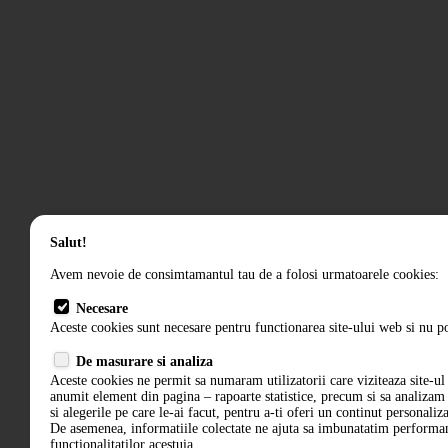
Salut!
Avem nevoie de consimtamantul tau de a folosi urmatoarele cookies:
Necesare
Aceste cookies sunt necesare pentru functionarea site-ului web si nu po
De masurare si analiza
Aceste cookies ne permit sa numaram utilizatorii care viziteaza site-ul 
anumit element din pagina – rapoarte statistice, precum si sa analiza
si alegerile pe care le-ai facut, pentru a-ti oferi un continut personaliz
De asemenea, informatiile colectate ne ajuta sa imbunatatim performant
functionalitatilor acestuia.