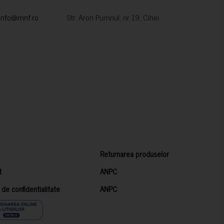
info@mnf.ro
Str. Aron Pumnul, nr 19, Cihei
Returnarea produselor
t
ANPC
a de confidentialitate
ANPC