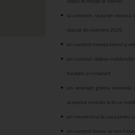
stadiul de finisaje de interior);
să construim, să pictăm biserica, 
slujește din noiembrie 2025;
am construit manejul interior și exte
am construit clădirea multifuncțio
bucătărie și restaurant;
am amenajat grădina senzorială, c
acoperisul centrului, la fel cu mobili
am montat locul de joacă pentru cop
am construit terenul de mini-fotbal;