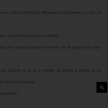
ce are Hramul Sfântul Ioan Maximovici și Bunavestire, în care se
rior, destinat hipoterapiei și echitației;
nală care cuprinde sală de evenimente, loc de joacă pentru copii,
are cuprinde și un iaz și mobilier de grădină și grădina de pe
er de exterior și plante;
ii exterior;