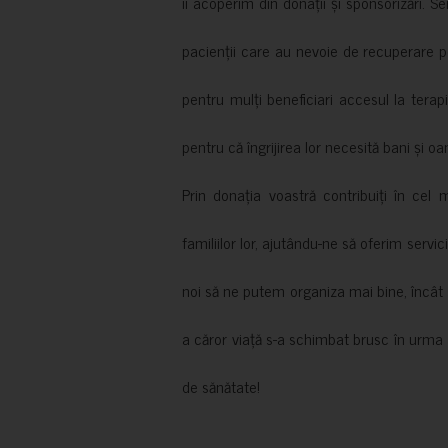
îi acoperim din donații și sponsorizări. S
pacienții care au nevoie de recuperare p
pentru mulți beneficiari accesul la terapi
pentru că îngrijirea lor necesită bani și oa
Prin donația voastră contribuiți în cel 
familiilor lor, ajutându-ne să oferim servic
noi să ne putem organiza mai bine, încât să
a căror viață s-a schimbat brusc în urma 
de sănătate!