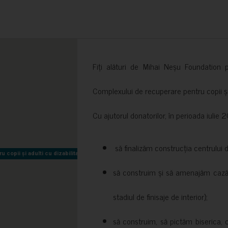
Fiți alături de Mihai Neșu Foundation pr
Complexului de recuperare pentru copii și t
Cu ajutorul donatorilor, în perioada iuli
să finalizăm construcția centrului 
copii și adulti cu dizabilitati neuromotorii Sfântul Nectarie
copii și adulti cu dizabilitati neuromotorii Sfântul Nectarie
să construim și să amenajăm cazări
stadiul de finisaje de interior);
să construim, să pictăm biserica, 