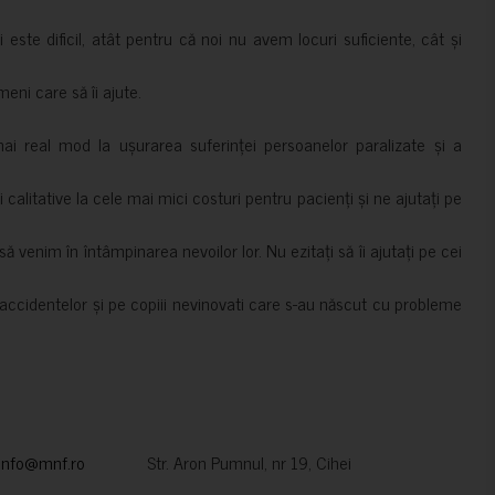
i este dificil, atât pentru că noi nu avem locuri suficiente, cât și
meni care să îi ajute.
mai real mod la ușurarea suferinței persoanelor paralizate și a
ii calitative la cele mai mici costuri pentru pacienți și ne ajutați pe
 venim în întâmpinarea nevoilor lor. Nu ezitați să îi ajutați pe cei
accidentelor și pe copiii nevinovati care s-au născut cu probleme
info@mnf.ro
Str. Aron Pumnul, nr 19, Cihei