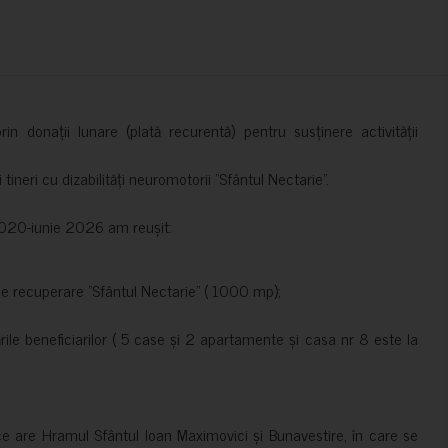
in donații lunare (plată recurentă) pentru susținere activității
ineri cu dizabilități neuromotorii ”Sfântul Nectarie”.
e 2020-iunie 2026 am reușit:
de recuperare ”Sfântul Nectarie” ( 1000 mp);
le beneficiarilor ( 5 case și 2 apartamente și casa nr 8 este la
ce are Hramul Sfântul Ioan Maximovici și Bunavestire, în care se