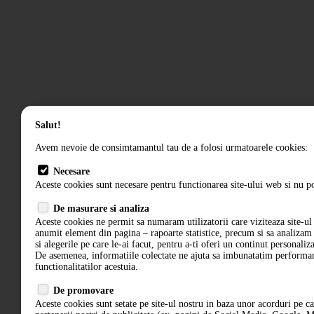
Salut!
Avem nevoie de consimtamantul tau de a folosi urmatoarele cookies:
Necesare
Aceste cookies sunt necesare pentru functionarea site-ului web si nu po
De masurare si analiza
Aceste cookies ne permit sa numaram utilizatorii care viziteaza site-ul 
anumit element din pagina – rapoarte statistice, precum si sa analiza
si alegerile pe care le-ai facut, pentru a-ti oferi un continut personaliz
De asemenea, informatiile colectate ne ajuta sa imbunatatim performant
functionalitatilor acestuia.
De promovare
Aceste cookies sunt setate pe site-ul nostru in baza unor acorduri pe c