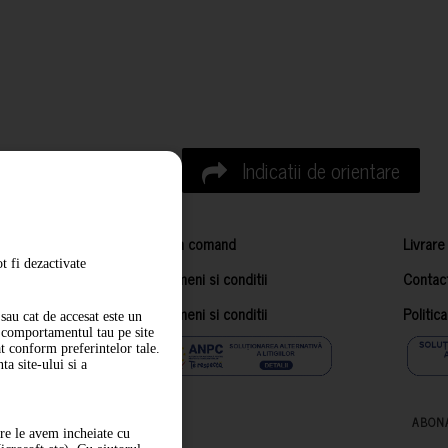
Indicatii de orientare
Cum comand
Livrare
t fi dezactivate
Termeni si conditii
Contac
Termeni si conditii
Politic
sau cat de accesat este un
m comportamentul tau pe site
at conform preferintelor tale.
a site-ului si a
ABON
are le avem incheiate cu