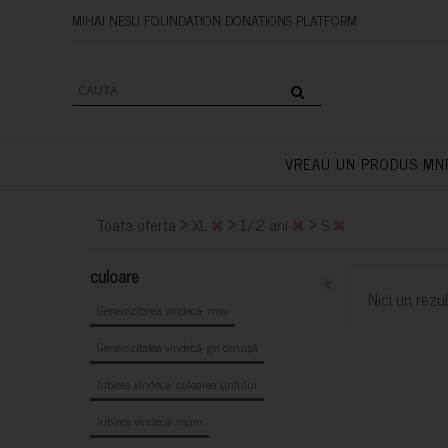
MIHAI NESU FOUNDATION DONAT
VREAU UN PRODUS MN
>
>
>
Toata oferta
XL
1/2 ani
S
culoare
x
Nici un rezul
Generozitatea vindecă- mov
Generozitatea vindecă- gri cenușă
Iubirea vindecă- culoarea untului
Iubirea vindecă- maro