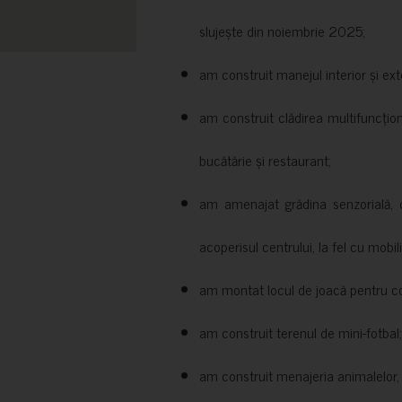
slujește din noiembrie 2025;
am construit manejul interior și exte
am construit clădirea multifuncțio
bucătărie și restaurant;
am amenajat grădina senzorială, c
acoperisul centrului, la fel cu mobili
am montat locul de joacă pentru cop
am construit terenul de mini-fotbal;
am construit menajeria animalelor, cu