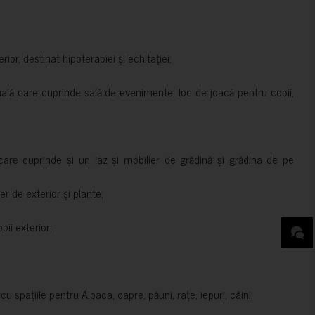
rior, destinat hipoterapiei și echitației;
nală care cuprinde sală de evenimente, loc de joacă pentru copii,
are cuprinde și un iaz și mobilier de grădină și grădina de pe
er de exterior și plante;
ii exterior;
 spațiile pentru Alpaca, capre, păuni, rațe, iepuri, câini;