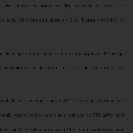
cală pentru recuperarea adulților, respectiv 2 aparate de
pe lângă achiziționarea și dotarea a 3 săli Therasuit, investiție ce
 de recuperare Sfântul Nectarie și de atunci peste 140 de copii
ți au venit constant la terapii , activitatea desfășurându-se fără
a centrului de recuperare ajung la 48000 euro lunar, bani pe care
erviciile noastre de recuperare au o reducere de 75%, astfel încât
e termen lung să le poată accesa. Chiar și cu această reducere,