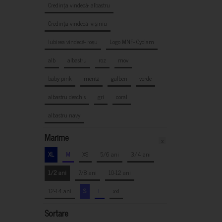
Credința vindecă- albastru
Credința vindecă- vișiniu
Iubirea vindecă- roșu
Logo MNF- Cyclam
alb
albastru
roz
mov
baby pink
mentă
galben
verde
albastru deschis
gri
coral
albastru navy
Marime
x
XL
M
XS
5/6 ani
3/4 ani
1/2 ani
7/8 ani
10-12 ani
12-14 ani
S
L
xxl
Sortare