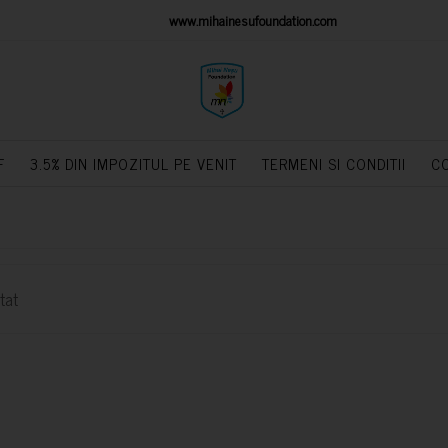
IONS PLATFORM
www.mihainesufoundation.com
powere
F
3.5% DIN IMPOZITUL PE VENIT
TERMENI SI CONDITII
C
tat