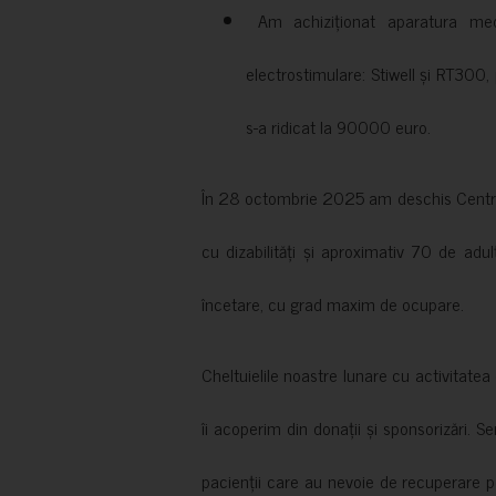
Am achiziționat aparatura medi
electrostimulare: Stiwell și RT300, 
s-a ridicat la 90000 euro.
În 28 octombrie 2025 am deschis Centrul
cu dizabilități și aproximativ 70 de adul
încetare, cu grad maxim de ocupare.
Cheltuielile noastre lunare cu activitate
îi acoperim din donații și sponsorizări. S
pacienții care au nevoie de recuperare p