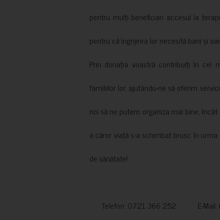
pentru mulți beneficiari accesul la terapi
pentru că îngrijirea lor necesită bani și oa
Prin donația voastră contribuiți în cel 
familiilor lor, ajutându-ne să oferim servic
noi să ne putem organiza mai bine, încât să
a căror viață s-a schimbat brusc în urma 
de sănătate!
Telefon: 0721 366 252 E-Mail: