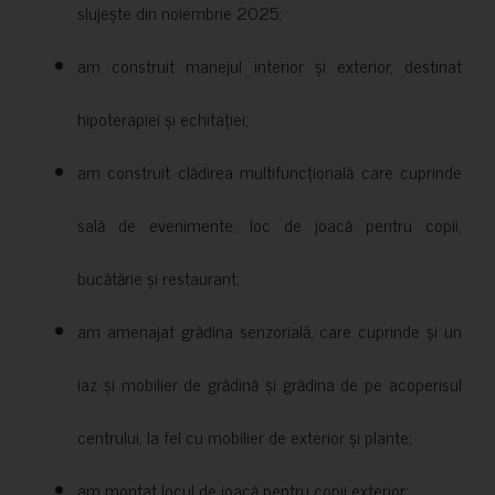
slujește din noiembrie 2025;
am construit manejul interior și exterior, destinat
hipoterapiei și echitației;
am construit clădirea multifuncțională care cuprinde
sală de evenimente, loc de joacă pentru copii,
bucătărie și restaurant;
am amenajat grădina senzorială, care cuprinde și un
iaz și mobilier de grădină și grădina de pe acoperisul
centrului, la fel cu mobilier de exterior și plante;
am montat locul de joacă pentru copii exterior;