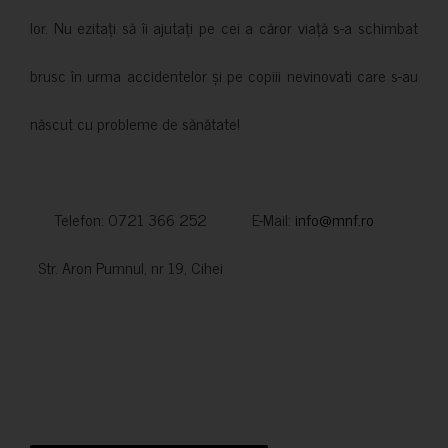
lor. Nu ezitați să îi ajutați pe cei a căror viață s-a schimbat
brusc în urma accidentelor și pe copiii nevinovati care s-au
născut cu probleme de sănătate!
Telefon: 0721 366 252 E-Mail:
info@mnf.ro
Str. Aron Pumnul, nr 19, Cihei