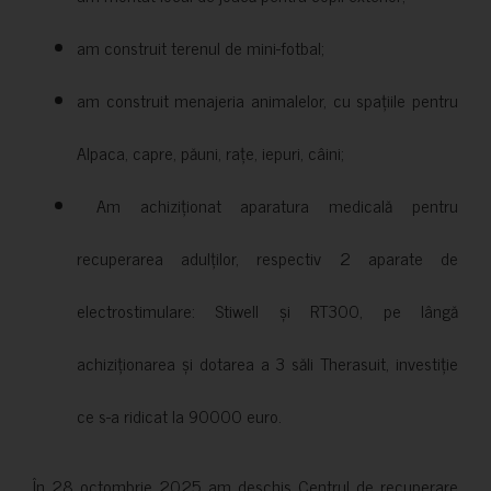
am construit terenul de mini-fotbal;
am construit menajeria animalelor, cu spațiile pentru
Alpaca, capre, păuni, rațe, iepuri, câini;
Am achiziționat aparatura medicală pentru
recuperarea adulților, respectiv 2 aparate de
electrostimulare: Stiwell și RT300, pe lângă
achiziționarea și dotarea a 3 săli Therasuit, investiție
ce s-a ridicat la 90000 euro.
În 28 octombrie 2025 am deschis Centrul de recuperare