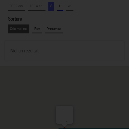
10-12 ani
12-14 ani
S
L
xxl
Sortare
Cele mai noi
Pret
Denumire
Nici un rezultat
-