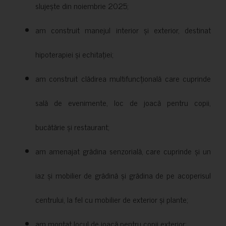
slujește din noiembrie 2025;
am construit manejul interior și exterior, destinat
hipoterapiei și echitației;
am construit clădirea multifuncțională care cuprinde
sală de evenimente, loc de joacă pentru copii,
bucătărie și restaurant;
am amenajat grădina senzorială, care cuprinde și un
iaz și mobilier de grădină și grădina de pe acoperisul
centrului, la fel cu mobilier de exterior și plante;
am montat locul de joacă pentru copii exterior;