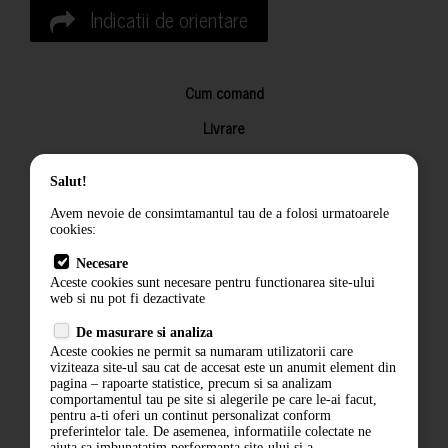
Indicatii de orientare
Cum comand
Livrare
Returnarea produselor
Salut!
Termeni si conditii
Avem nevoie de consimtamantul tau de a folosi urmatoarele
Contact
cookies:
ANPC
Necesare
Aceste cookies sunt necesare pentru functionarea site-ului
Termeni si conditii
web si nu pot fi dezactivate
De masurare si analiza
Politica de confidentialitate
Aceste cookies ne permit sa numaram utilizatorii care
viziteaza site-ul sau cat de accesat este un anumit element din
ANPC
pagina – rapoarte statistice, precum si sa analizam
comportamentul tau pe site si alegerile pe care le-ai facut,
pentru a-ti oferi un continut personalizat conform
preferintelor tale. De asemenea, informatiile colectate ne
ajuta sa imbunatatim performanta site-ului si a