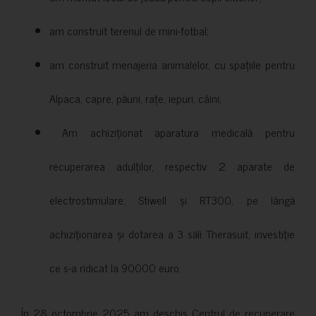
am construit terenul de mini-fotbal;
am construit menajeria animalelor, cu spațiile pentru
Alpaca, capre, păuni, rațe, iepuri, câini;
Am achiziționat aparatura medicală pentru
recuperarea adulților, respectiv 2 aparate de
electrostimulare: Stiwell și RT300, pe lângă
achiziționarea și dotarea a 3 săli Therasuit, investiție
ce s-a ridicat la 90000 euro.
În 28 octombrie 2025 am deschis Centrul de recuperare