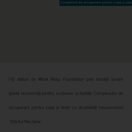
Complexul de recuperare pentru copii și adult
Complexul de recuperare pentru copii și adult
Fiți alături de Mihai Neșu Foundation prin donații lunare
(plată recurentă) pentru susținere activității Complexului de
recuperare pentru copii și tineri cu dizabilități neuromotorii
”Sfântul Nectarie”.