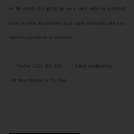
lor. Nu ezitați să îi ajutați pe cei a căror viață s-a schimbat
brusc în urma accidentelor și pe copiii nevinovati care s-au
născut cu probleme de sănătate!
Telefon: 0721 366 252 E-Mail:
info@mnf.ro
Str. Aron Pumnul, nr 19, Cihei