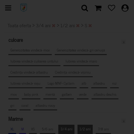
>
>
>
Toata oferta
3/4 ani
1/2 ani
S
culoare
x
Generozitatea vindecă- mov
Generozitatea vindecă- gri cenușă
Iubirea vindecă- culoarea untului
Iubirea vindecă- maro
Credința vindecă- albastru
Credința vindecă- vișiniu
Iubirea vindecă- roșu
Logo MNF- Cyclam
alb
albastru
roz
mov
baby pink
mentă
galben
verde
albastru deschis
gri
coral
albastru navy
Marime
x
XL
M
XS
5/6 ani
3/4 ani
1/2 ani
7/8 ani